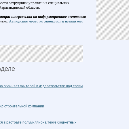
 вести сотрудники управления специальных
арагандинской области.
мации гиперссылка на информационное агентство
льна.
Авторские права на материалы агентства
зделе
а обвиняет учителей в издевательстве над своим
сир строительной компании
ся в растрате полумиллиона тенге бюджетных