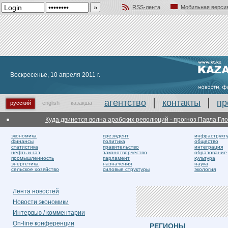
RSS-лента
Мобильная верси
Добавить в избранное
Воскресенье, 10 апреля 2011 г.
агентство
контакты
пр
русский
english
қазақша
Куда двинется волна арабских революций - прогноз Павла Глобы
экономика
президент
инфраструкт
финансы
политика
общество
статистика
правительство
интеграция
нефть и газ
законотворчество
образование
промышленность
парламент
культура
энергетика
назначения
наука
сельское хозяйство
силовые структуры
экология
Лента новостей
Новости экономики
Интервью / комментарии
On-line конференции
РЕГИОНЫ