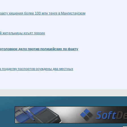
факту хищения более 100 млн тенге в Мангистауском
ой жительницы изъят героин
уголовное дело против полицейских по факту
а подделку паспортов осуждены два местных