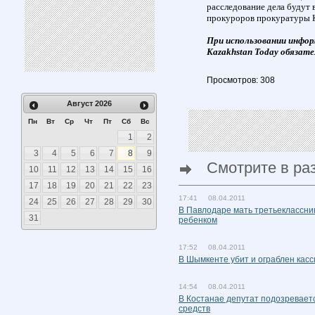
расследование дела будут
прокуроров прокуратуры К
При использовании инфор
Kazakhstan Today обязате
Просмотров: 308
Август
2026
Пн
Вт
Ср
Чт
Пт
Сб
Вс
1
2
3
4
5
6
7
8
9
Смотрите в ра
10
11
12
13
14
15
16
17
18
19
20
21
22
23
17:41 08.04.2011
24
25
26
27
28
29
30
В Павлодаре мать третьеклассник
31
ребенком
17:52 08.04.2011
В Шымкенте убит и ограблен кас
14:54 08.04.2011
В Костанае депутат подозревает
средств