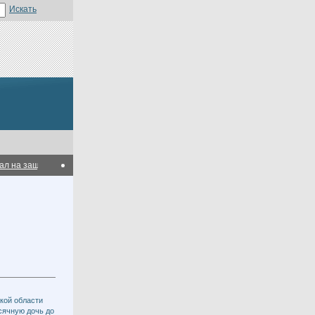
на защиту одинокой гусыни
Бюджетного кризиса в США удалось избежать
Рос
кой области
сячную дочь до