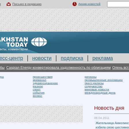
я
Письмо в редакцию
Архив новостей
есс-центр
новости
подписка
реклама
Caspian Energy конвертировала задолженность по облигациям
Олень встал 
ура
происшествия
регионы
криминал
промышленные инновации
здравоохранение
пресс-релизы
разное
содружество
спорт
мировые новости
события
международные дела
космос
Новость дня
08.04.2011
Жительница Акмолинс
избила свою шестиме