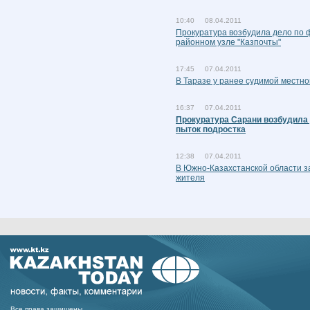
10:40 08.04.2011
Прокуратура возбудила дело по 
районном узле "Казпочты"
17:45 07.04.2011
В Таразе у ранее судимой местн
16:37 07.04.2011
Прокуратура Сарани возбудила 
пыток подростка
12:38 07.04.2011
В Южно-Казахстанской области з
жителя
Все права защишены