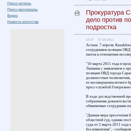
Пресс-релизы
Пресс-материалы
Прокуратура С
Видео
дело против п
Новости агентства
подростка
16:37 07.04.2011
Астана. 7 апреля. Kazakhs
сотрудников полиции ОВД 
пыток в отношении несовер
"10 марта 2011 года в про
Лапкина с заявлением о пр
полиции ОВД города Сарани
должностные полномочия, 
ее несовершеннолетнего бр
пресс-службой Генерально
В ходе доследственной пр
собранными доказательства
обвиняемые сотрудники по
"Данная мера пресечения 
областной суд, однако по
суда от 2 марта 2011 года 
без изменения", - сообщил