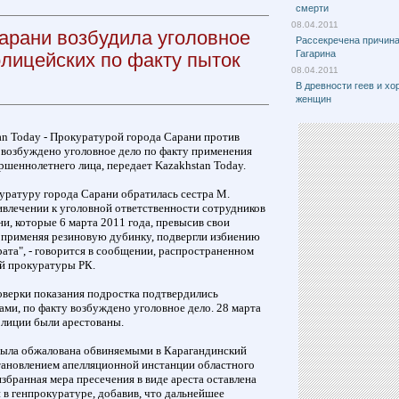
смерти
08.04.2011
арани возбудила уголовное
Рассекречена причин
Гагарина
олицейских по факту пыток
08.04.2011
В древности геев и хо
женщин
tan Today - Прокуратурой города Сарани против
возбуждено уголовное дело по факту применения
шеннолетнего лица, передает Kazakhstan Today.
куратуру города Сарани обратилась сестра М.
ивлечении к уголовной ответственности сотрудников
, которые 6 марта 2011 года, превысив свои
применяя резиновую дубинку, подвергли избиению
ата", - говорится в сообщении, распространенном
й прокуратуры РК.
оверки показания подростка подтвердились
ми, по факту возбуждено уголовное дело. 28 марта
лиции были арестованы.
была обжалована обвиняемыми в Карагандинский
становлением апелляционной инстанции областного
избранная мера пресечения в виде ареста оставлена
и в генпрокуратуре, добавив, что дальнейшее