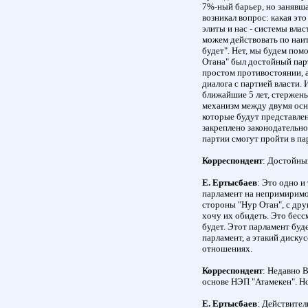
7%-ный барьер, но занявша
возникал вопрос: какая эт
элиты и нас - системы влас
можем действовать по наит
будет". Нет, мы будем пом
Отана" был достойный парт
простом противостоянии, 
диалога с партией власти.
ближайшие 5 лет, стержен
механизм между двумя осн
которые будут представлены
закреплено законодательно
партии смогут пройти в па
Корреспондент
: Достойны
Е. Ертысбаев
: Это одно и
парламент на непримиримо
стороны "Нур Отан", с дру
хочу их обидеть. Это бесс
будет. Этот парламент буд
парламент, а этакий диску
отношениях.
Корреспондент
: Недавно 
основе НЭП "Атамекен". Но
Е. Ертысбаев
: Действител