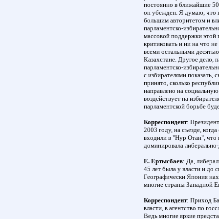
постоянно в ближайшие 50 
он убежден. Я думаю, что 
большим авторитетом и вли
парламентско-избирательно
массовой поддержки этой п
критиковать и ни на что н
всеми остальными десятью
Казахстане. Другое дело, 
парламентско-избирательн
с избирателями показать, с
принято, сколько республи
направлено на социальную 
воздействует на избирател
парламентской борьбе буде
Корреспондент
: Президент
2003 году, на съезде, когд
входили в "Нур Отан", что
доминировала либерально-
Е. Ертысбаев
: Да, либер
45 лет была у власти и до
Географически Япония нахо
многие страны Западной Е
Корреспондент
: Приход Б
власти, в агентство по гос
Ведь многие яркие предст