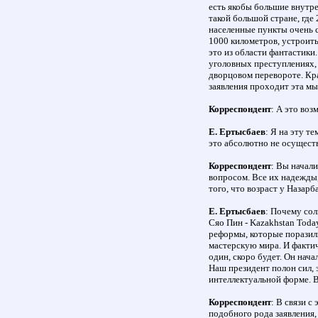
есть якобы большие внутре
такой большой стране, где 
населенные пункты очень 
1000 километров, устроит
это из области фантастики.
уголовных преступлениях,
дворцовом перевороте. Кр
заявления проходит эта мы
Корреспондент
: А это во
Е. Ертысбаев
: Я на эту те
это абсолютно не осуществ
Корреспондент
: Вы начали
вопросом. Все их надежды,
того, что возраст у Назар
Е. Ертысбаев
: Почему сол
Сяо Пин - Kazakhstan Today
реформы, которые поразил
мастерскую мира. И фактич
один, скоро будет. Он нач
Наш президент полон сил, 
интеллектуальной форме. 
Корреспондент
: В связи с
подобного рода заявления,