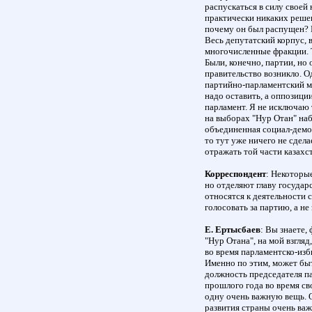
распускаться в силу своей
практически никаких решен
почему он был распущен? П
Весь депутатский корпус, 
многочисленные фракции. Т
Были, конечно, партии, но
правительство возникло. 
партийно-парламентский м
надо оставить, а оппозици
парламент. Я не исключаю 
на выборах "Нур Отан" набе
объединенная социал-демок
то тут уже ничего не сдел
отражать той части казахс
Корреспондент
: Некоторы
но отделяют главу государ
относятся к деятельности 
голосовать за партию, а не 
Е. Ертысбаев
: Вы знаете,
"Нур Отана", на мой взгл
во время парламентско-изб
Именно по этим, может быт
должность председателя па
прошлого года во время св
одну очень важную вещь. О
развития страны очень ва