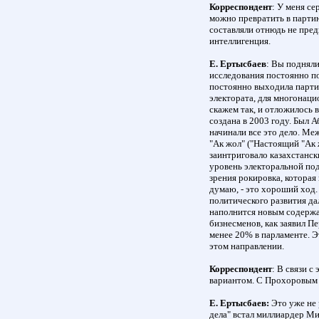
Корреспондент
: У меня се
можно превратить в парти
составляли отнюдь не пред
интеллигенция.
Е. Ертысбаев
: Вы поднял
исследования постоянно по
постоянно выходила партия
электората, для многонаци
скажем так, и отложилось 
создана в 2003 году. Был 
начинали все это дело. Ме
"Ак жол" ("Настоящий "Ак ж
заинтриговало казахстански
уровень электоральной по
зрения рокировка, которая
думаю, - это хороший ход.
политического развития да
наполнится новым содержа
бизнесменов, как заявил Пе
менее 20% в парламенте. Э
этом направлении.
Корреспондент
: В связи с
вариантом. С Прохоровым 
Е. Ертысбаев:
Это уже не 
дела" встал миллиардер М