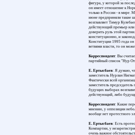
фигура, у которой за после
он имеет отношение к Нори
только в России - в мире. 
июне предприняли такие шаг
возглавляет Тимур Кулебае
действующий премьер или 
доверить руль этой партии
конституционно, и законод
Конституции 1995 года он 
ветвями власти, то он може
Корреспондент
: Вы считае
партийный список "Нур Ота
Е. Ертысбаев
: Я думаю, ч
заместитель Нурлан Нигмат
Фактически всей организа
заместитель председатель п
будущих выборах возглавит
действующий, либо будущ
Корреспондент
: Какие пе
мнению, у оппозиции небо
вообще нет протестного э
Е. Ертысбаев
: Есть проте
Компартии, у незарегистри
очень важное обстоятельст