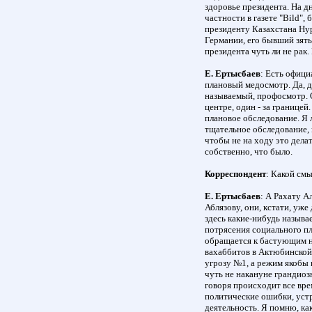
здоровье президента. На д
частности в газете "Bild",
президенту Казахстана Нур
Германии, его бывший зять 
президента чуть ли не рак
Е. Ертысбаев
: Есть офици
плановый медосмотр. Да, дв
называемый, профосмотр. О
центре, один - за границе
плановое обследование. Я 
тщательное обследование, 
чтобы не на ходу это дела
собственно, что было.
Корреспондент
: Какой см
Е. Ертысбаев
: А Рахату А
Аблязову, они, кстати, уже
здесь какие-нибудь назыв
потрясения социального пл
обращается к бастующим н
вахаббитов в Актюбинской
угрозу №1, а режим якобы 
чуть не накануне грандио
говоря происходит все вр
политические ошибки, уст
деятельность. Я помню, ка