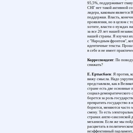
95,5%, поддерживает главу
СНГ нет такой активной со
лидера, каковым является 
поддержки. Власть, конечн
проявления, но в целом с т
хотите, власти о нуждах на
за все 20 лет нашей незав
нашей страны. Я изучил их
с "Народным фронтом", ко
идентичные тексты. Прошл
в себе и не имеет практич
Корреспондент
: По поводу
снижать?
Е. Ертысбаев
: Я против, 
вижу смысла. Надо укрупня
представляли, как в Велик
стране есть две основные 
социал-демократического с
борется за роль государств
превратить государство в 
борются, меняются часто м
смену. То есть электоральн
странах англо-саксонской
механизм. Если же мы пойд
расцветать в политическом
неэффективный парламент, 