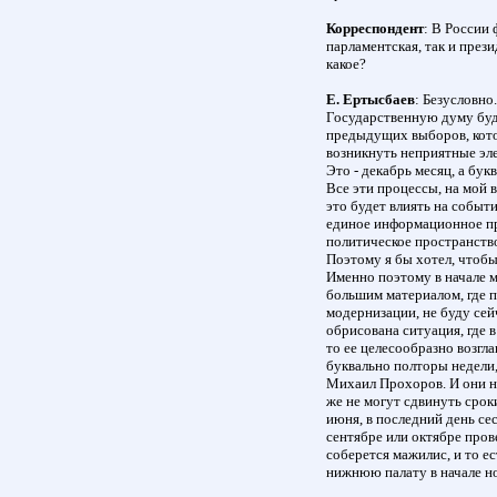
Корреспондент
: В России 
парламентская, так и прези
какое?
Е. Ертысбаев
: Безусловно
Государственную думу буду
предыдущих выборов, кото
возникнуть неприятные эле
Это - декабрь месяц, а бу
Все эти процессы, на мой 
это будет влиять на событ
единое информационное пр
политическое пространств
Поэтому я бы хотел, чтобы 
Именно поэтому в начале ма
большим материалом, где п
модернизации, не буду сей
обрисована ситуация, где в
то ее целесообразно возгл
буквально полторы недели,
Михаил Прохоров. И они на
же не могут сдвинуть срок
июня, в последний день се
сентябре или октябре пров
соберется мажилис, и то е
нижнюю палату в начале н