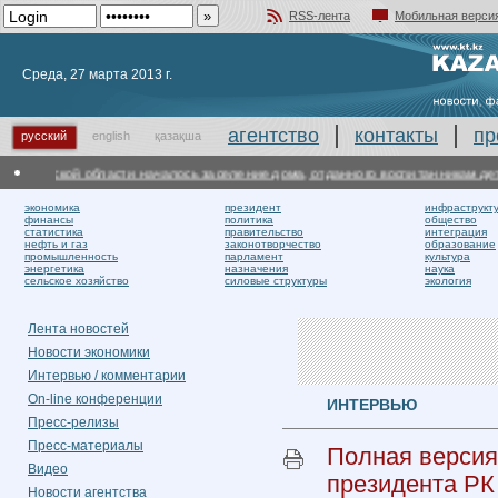
RSS-лента
Мобильная верси
Добавить в избранное
Среда, 27 марта 2013 г.
агентство
контакты
пр
русский
english
қазақша
ой области началось заселение дома, отданного воспитанникам детдомов
В 
экономика
президент
инфраструкт
финансы
политика
общество
статистика
правительство
интеграция
нефть и газ
законотворчество
образование
промышленность
парламент
культура
энергетика
назначения
наука
сельское хозяйство
силовые структуры
экология
Лента новостей
Новости экономики
Интервью / комментарии
On-line конференции
ИНТЕРВЬЮ
Пресс-релизы
Пресс-материалы
Полная версия
Видео
президента РК
Новости агентства