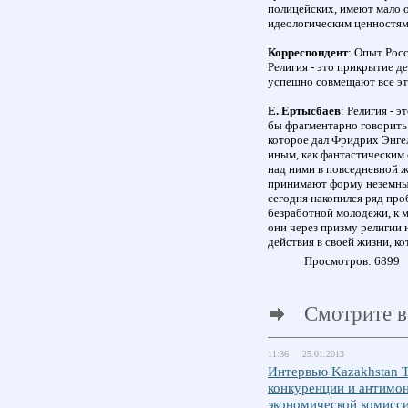
полицейских, имеют мало о
идеологическим ценностям
Корреспондент
: Опыт Росс
Религия - это прикрытие д
успешно совмещают все эт
Е. Ертысбаев
: Религия - э
бы фрагментарно говорить.
которое дал Фридрих Энгел
иным, как фантастическим 
над ними в повседневной 
принимают форму неземных
сегодня накопился ряд пр
безработной молодежи, к м
они через призму религии
действия в своей жизни, к
Просмотров: 6899
Смотрите в
11:36 25.01.2013
Интервью Kazakhstan T
конкуренции и антимо
экономической комисс