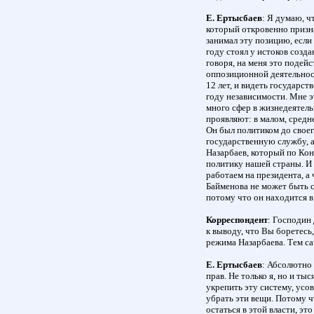
Е. Ертысбаев
: Я думаю, ч
который откровенно призна
занимал эту позицию, если 
году стоял у истоков созд
говоря, на меня это подейс
оппозиционной деятельност
12 лет, и видеть государс
году независимости. Мне э
много сфер в жизнедеятель
проявляют: в малом, средне
Он был политиком до своег
государственную службу, а
Назарбаев, который по К
политику нашей страны. И 
работаем на президента, а ч
Байменова не может быть 
потому что он находится в
Корреспондент
: Господин
к выводу, что Вы боретесь
режима Назарбаева. Тем с
Е. Ертысбаев
: Абсолютно 
прав. Не только я, но и ты
укрепить эту систему, усо
убрать эти вещи. Потому чт
остаться в этой власти, эт