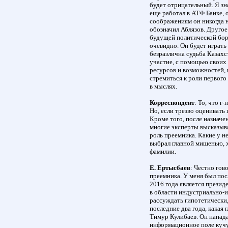
будет отрицательный. Я зн
еще работал в АТФ Банке, 
соображениям он никогда н
обозначил Аблязов. Другое 
будущей политической борь
очевидно. Он будет играть
безразлична судьба Казахст
участие, с помощью своих
ресурсов и возможностей, 
стремиться к роли первого 
в мыслях.
Корреспондент
: То, что г
Но, если трезво оценивать
Кроме того, после назнач
многие эксперты высказыва
роль преемника. Какие у н
выбрал главной мишенью, х
фамилии.
Е. Ертысбаев
: Честно гов
преемника. У меня был посл
2016 года является презид
в области индустриально-
рассуждать гипотетически,
последние два года, какая
Тимур Кулибаев. Он напада
информационное поле куч