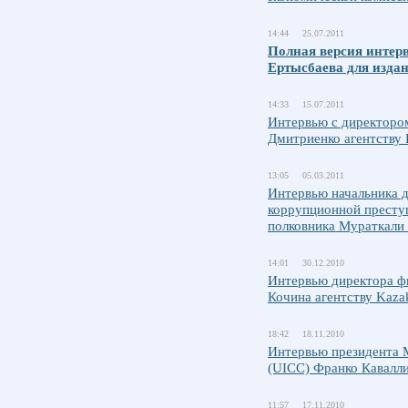
14:44 25.07.2011
Полная версия интер
Ертысбаева для изда
14:33 15.07.2011
Интервью с директоро
Дмитриенко агентству 
13:05 05.03.2011
Интервью начальника д
коррупционной престу
полковника Мураткали 
14:01 30.12.2010
Интервью директора ф
Кочина агентству Kaza
18:42 18.11.2010
Интервью президента 
(UICC) Франко Кавалли
11:57 17.11.2010