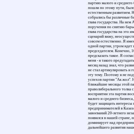
партию малого и среднего б
пошли по этому пути, был
естественным развитием. Н
собрались бы различные би
глава государства. На нем 
поручения по снятию барьер
глава государства на это и
сценарий вижу, неосуществ
совсем естественно. Я имею
одной партии, утром идет 
председателем. Конечно, 1
предсказать такое. Я согла
меня - я такого предугадать
месяц назад знал, что разв
не стал артикулировать и 
эту тему. Поэтому я не по
успехов партии "Ак жол". Н
ближайшие месяцы этой па
праволиберального толка с
восприятии эта партия вос
малого и среднего бизнеса,
будет защищать интересы 
предпринимателей в Казахс
завоеваний 20-летнего нез
появился в нашей стране, 
доминирует над предприним
дальнейшего развития наш