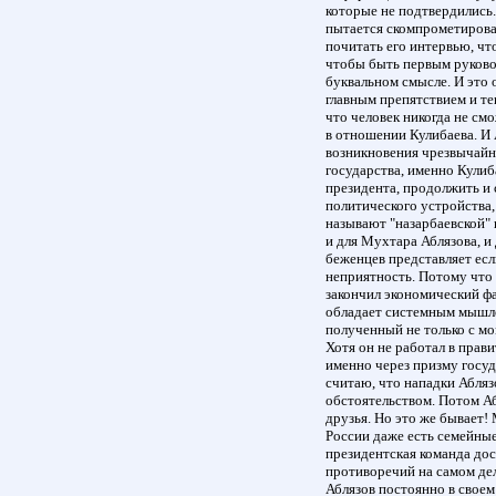
которые не подтвердились.
пытается скомпрометироват
почитать его интервью, чт
чтобы быть первым руковод
буквальном смысле. И это 
главным препятствием и те
что человек никогда не см
в отношении Кулибаева. И 
возникновения чрезвычайн
государства, именно Кули
президента, продолжить и
политического устройства
называют "назарбаевской" 
и для Мухтара Аблязова, и 
беженцев представляет есл
неприятность. Потому что
закончил экономический ф
обладает системным мышле
полученный не только с мо
Хотя он не работал в прави
именно через призму госу
считаю, что нападки Абляз
обстоятельством. Потом Аб
друзья. Но это же бывает! 
России даже есть семейные
президентская команда до
противоречий на самом дел
Аблязов постоянно в своем 