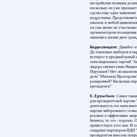
австрийская полиция должн
поскольку он уже признает
сделал еще одно заявление 
подручника. Представляете
хватило в любой цивилизов
он сам лично не участвова
организатором похищения э
лишились жизни двое граж
Корреспондент
: Давайте о
До плановых выборов в пар
встпаует в предвыборный 
оппозиционных партий "Ак
лидера сменил глава Нацио
Перуашев? Нет ли аналогии
дело" Михаила Прохорова?
рокировкой? Насколько ве
президента?
Е. Ертысбаев
: Самое глав
для президентской партии 
деятельность его наполнит
партия либерального толка
реально и эффективно защи
бизнеса, то это - хорошо. 
приветствую этот шаг. И х
спарринг-партнером НДП "
президентом внесена попра