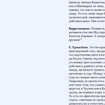
министр Акежан Кажегельди
или в Швейцарии, не знаю,
заявлял, что власть валяет
улицу. То есть такие люди
политической, экономическ
действительное. Они хотят
Корреспондент
: Помнится
активном участии Мухтара
Рахатом Алиевым. А теперь
дружим"?
Е. Ертысбаев
: Это беспр
вынужденный союз, продик
что перспектива жить в изг
ни Рахату Алиеву, над кот
уголовные преступление с
действия в данном случае 
западе, вы можете хранить
против вас в суде. Между 
года он говорил много разн
Тимралиев, не причастен к
млн тенге тому, кто укажет,
видел их в Урумчи или в Ки
трупы, вы помните в мае, о
То есть это фактически при
страхе, смятении он сказа
допросить их и отпустить 