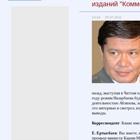
изданий "Комм
14:44 25.07.2011
назад, выступая в Чаттам х
году режим Назарбаева буд
деятельностью Аблязова, з
это интервью я смотрел, и
выводы.
Корреспондент
: Какие им
Е. Ертысбаев
: Вы знаете,
премьер-министр Карим Ма