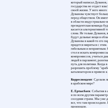
который написал Дуванов, 
государства не отдаст власт
своей жизни. У него много
Дуванова чувствует больш
перед обществом. Он имеет
в области индустриально-
президентская команда буд
касается альтернативной то
слова. Не только Дуванов, 
будут дельные вещи в обла
Дуванова в какой-то его п
придется мириться с этим.
гибельным и неприятным. О
стол и искать компромиссы
компромиссов, учиться диа
людей в парламент, разогн
путь для политики. Когда 
разрешить проблему "араб
катализатором и привело 
Корреспондент
: Сделали 
в арабском мире?
Е. Ертысбаев
: События в 
и по всем другим параметр
соседняя страна. Мы уже д
все, что там происходило. 
произошло.