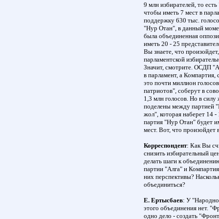
9 млн избирателей, то есть
чтобы иметь 7 мест в парл
поддержку 630 тыс. голосо
"Нур Отан", в данный момен
была объединенная оппозици
иметь 20 - 25 представител
Вы знаете, что произойдет,
парламентской избиратель
Значит, смотрите. ОСДП "А
в парламент, а Компартия, 
это почти миллион голосов.
патриотов", соберут в сово
1,3 млн голосов. Но в силу
поделены между партией "Н
жол", которая наберет 14 -
партия "Нур Отан" будет им
мест. Вот, что произойдет 
Корреспондент
: Как Вы сч
снизить избирательный цен
делать шаги к объединени
партии "Алга" и Компартия
них перспективы? Насколь
объединиться?
Е. Ертысбаев
: У "Народно
этого объединения нет. "Фр
одно дело - создать "Фронт