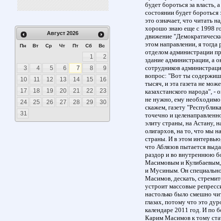
будет бороться за власть, 
состоянии будет бороться з
это означает, что читать н
хорошо знаю еще с 1998 год
Август
2026
движение "Демократически
этом направлении, я тогд
Пн
Вт
Ср
Чт
Пт
Сб
Вс
отделом администрации пре
1
2
здание администрации, а он
сотрудников администрации
3
4
5
6
7
8
9
вопрос: "Вот ты содержишь
10
11
12
13
14
15
16
тысяч, и эта газета не мож
17
18
19
20
21
22
23
казахстанского народа", - 
не нужно, ему необходимо
24
25
26
27
28
29
30
скажем, газету "Республика
31
точечно и целенаправленн
элиту страны, на Астану, 
олигархов, на то, что мы 
страны. И в этом интервью
что Аблязов пытается выда
раздор и во внутреннюю б
Масимовым и Кулибаевым,
и Мусиным. Он специально 
Масимов, дескать, стремится
устроит массовые репресси
настолько было смешно чит
глазах, потому что это дур
календаре 2011 год. И по б
Карим Масимов к тому ста