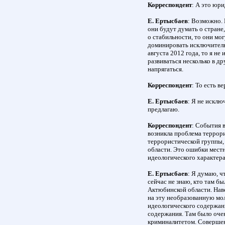
Корреспондент
: А это юр
Е. Ертысбаев
: Возможно.
они будут думать о стране,
о стабильности, то они мог
доминировать исключитель
августа 2012 года, то я не
развиваться несколько в др
напрягаться.
Корреспондент
: То есть 
Е. Ертысбаев
: Я не исклю
предлагаю.
Корреспондент
: События в
возникла проблема террори
террористической группы,
области. Это ошибки местн
идеологического характер
Е. Ертысбаев
: Я думаю, ч
сейчас не знаю, кто там б
Актюбинской области. Наве
на эту необразованную мол
идеологического содержани
содержания. Там было оче
криминалитетом. Совершен