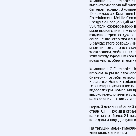
Компания LG Electronics 
высокотехнологичной элек
бытовой техники. В компан
120 филиалах. Компания 
Entertainment, Mobile Comm
Energy Solution, общий об
55,8 трлн южнокорейских в
мире производителем пло
кондиционеров воздуха, с
соглашение, став глобаль
В рамках этого сотруднич
маркетинговые права в ка
электроники, мобильных т
этих международных соре
пожалуйста, обратитесь к 
Компания LG Electronics 
игроком на рынке плоскоп
бизнес- и потребительско
Electronics Home Entertai
телевизоры, домашние кин
видеоплееры. Компания п
высокотехнологичные устр
развлечений на новый уро
Первый легальный онлайн-
стран: СНГ, Грузии и стра
насчитывает более 21 тыс
передачи и шоу, доступны
На текущий момент месячн
уникальных зрителей.