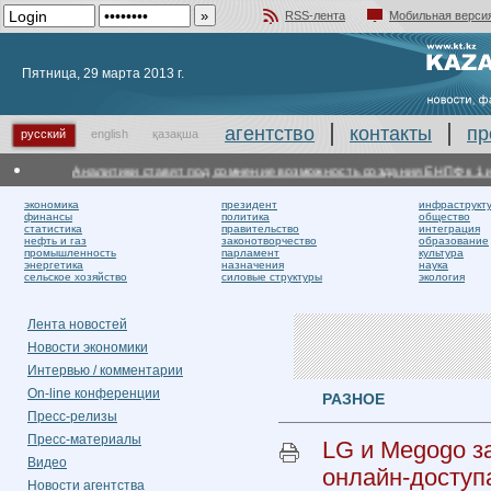
RSS-лента
Мобильная верси
Добавить в избранное
Пятница, 29 марта 2013 г.
агентство
контакты
пр
русский
english
қазақша
Аналитики ставят под сомнение возможность создания ЕНПФ к 1 июл
экономика
президент
инфраструкт
финансы
политика
общество
статистика
правительство
интеграция
нефть и газ
законотворчество
образование
промышленность
парламент
культура
энергетика
назначения
наука
сельское хозяйство
силовые структуры
экология
Лента новостей
Новости экономики
Интервью / комментарии
On-line конференции
РАЗНОЕ
Пресс-релизы
Пресс-материалы
LG и Megogo з
Видео
онлайн-доступ
Новости агентства