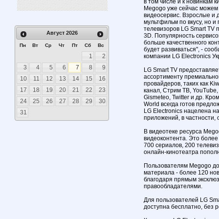
в том числе и к новинкам 
Megogo уже сейчас можем
видеосервис. Взрослые и д
мультфильм по вкусу, но и 
телевизоров LG Smart TV 
Август
2026
3D. Популярность сервисов
больше качественного кон
Пн
Вт
Ср
Чт
Пт
Сб
Вс
будет развиваться", - соо
1
2
компании LG Electronics 
3
4
5
6
7
8
9
LG Smart TV предоставляе
ассортименту премиально
10
11
12
13
14
15
16
провайдеров, таких как Kiw
17
18
19
20
21
22
23
канал, Стрим ТВ, YouTube, 
Gismeteo, Twitter и др. Кр
24
25
26
27
28
29
30
World всегда готов предл
LG Electronics нацелена 
31
приложений, в частности, 
В видеотеке ресурса Mego
видеоконтента. Это боле
700 сериалов, 200 телеви
онлайн-кинотеатра пополн
Пользователям Megogo до
материала - более 120 но
благодаря прямым эксклюз
правообладателями.
Для пользователей LG Sma
доступна бесплатно, без 