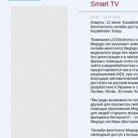
Smart TV
22:32 12.07.2012
Алматы. 12 июля. Kazakhst
бесплатного онлайн-досту
Kazakhstan Today.
"Компания LG Electronics
Megogo.net запускает нов
онлайн-кинотеатр Megogo.
модельного ряда без како
без регистрации и в любое
фильм с помощью этого се
зайти в медиабиблиотеку
предоставляются как в ста
разрешением (HD), при эт
благодаря автоматической
доступен на русском язык
разработано в Украине и с
Латвии, Литве, Эстонии, К
"Мы рады возможности соб
друзей для просмотра люб
помощью приложения Mego
для людей старшего возрас
фильмов в Интернете", - 
Megogo.net Иван Шестаков
"Онлайн-кинотеатр Megogo
свободный доступ к больш