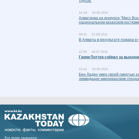
трусов"
14:18 10.09.2011
Алматинка на конкурсе "Мисс Вс
национальном казахском костюм
09:11 22.08.2011
В Алматы в результате пожара в 
11:05 18.07.2011
Гарри Поттер собрал за выход
14:41 18.05.2011
Бен Ладен умер своей смертью за 
ликвидации американским спецн
Все права защишены