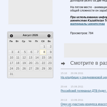
долларов (всего за две не
На пятом месте - анимацио
общей сложности он зараб
При использовании инфо
агентство Kazakhstan T
материалы агентства
Просмотров: 784
Август
2026
Пн
Вт
Ср
Чт
Пт
Сб
Вс
1
2
3
4
5
6
7
8
9
10
11
12
13
14
15
16
Смотрите в ра
17
18
19
20
21
22
23
24
25
26
27
28
29
30
15:10 20.09.2011
31
На кладбище у средневековой це
20:44 15.09.2011
Российский телеканал ДТВ будет
20:13 13.09.2011
Одну из участниц конкурса красо