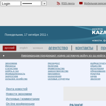
RSS-лента
Мобильная верси
Добавить в избранное
Понедельник, 17 октября 2011 г.
агентство
контакты
пр
русский
english
қазақша
Американцам предрекают новую затяжную войну из-за нефти в А
экономика
президент
инфраструкт
финансы
политика
общество
статистика
правительство
интеграция
нефть и газ
законотворчество
образование
промышленность
парламент
культура
энергетика
назначения
наука
сельское хозяйство
силовые структуры
экология
Лента новостей
Новости экономики
Интервью / комментарии
On-line конференции
РАЗНОЕ