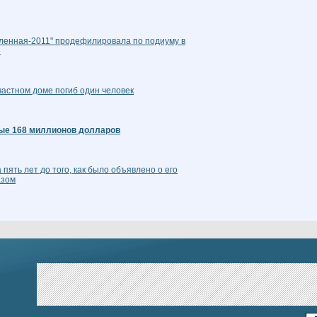
еленная-2011" продефилировала по подиуму в
е
частном доме погиб один человек
ные 168 миллионов долларов
пять лет до того, как было объявлено о его
азом