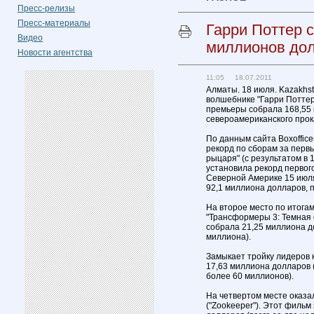
Пресс-релизы
Пресс-материалы
Гарри Поттер 
Видео
миллионов до
Новости агентства
11:05 18.07.2011
Алматы. 18 июля. Kazakhst
волшебнике "Гарри Поттер 
премьеры собрала 168,55
североамериканского прок
По данным сайта Boxoffic
рекорд по сборам за первы
рыцаря" (с результатом в 
установила рекорд первого
Северной Америке 15 июля
92,1 миллиона долларов, п
На второе место по итога
"Трансформеры 3: Темная 
собрала 21,25 миллиона до
миллиона).
Замыкает тройку лидеров к
17,63 миллиона долларов (
более 60 миллионов).
На четвертом месте оказа
("Zookeeper"). Этот филь