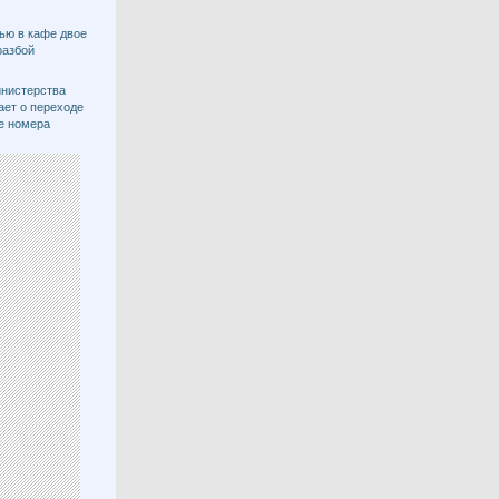
ью в кафе двое
разбой
инистерства
ет о переходе
е номера