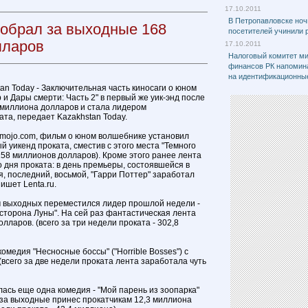
17.10.2011
В Петропавловске ноч
собрал за выходные 168
посетителей учинили 
лларов
17.10.2011
Налоговый комитет м
финансов РК напомина
на идентификационны
an Today - Заключительная часть киносаги о юном
и Дары смерти: Часть 2" в первый же уик-энд после
 миллиона долларов и стала лидером
ата, передает Kazakhstan Today.
emojo.com, фильм о юном волшебнике установил
й уикенд проката, сместив с этого места "Темного
158 миллионов долларов). Кроме этого ранее лента
 дня проката: в день премьеры, состоявшейся в
, последний, восьмой, "Гарри Поттер" заработал
ишет Lenta.ru.
м выходных переместился лидер прошлой недели -
сторона Луны". На сей раз фантастическая лента
лларов. (всего за три недели проката - 302,8
омедия "Несносные боссы" ("Horrible Bosses") с
всего за две недели проката лента заработала чуть
лась еще одна комедия - "Мой парень из зоопарка"
м за выходные принес прокатчикам 12,3 миллиона