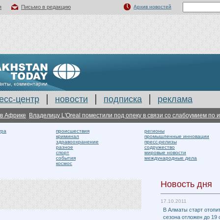
я
Письмо в редакцию
Архив новостей
есс-центр
новости
подписка
реклама
фрике
Владелицу L'Oreal поместили под опеку в связи со слабоумием по иску
ура
происшествия
регионы
криминал
промышленные инновации
здравоохранение
пресс-релизы
разное
содружество
спорт
мировые новости
события
международные дела
космос
Новость дня
17.10.2011
В Алматы старт отопи
сезона отложен до 19 