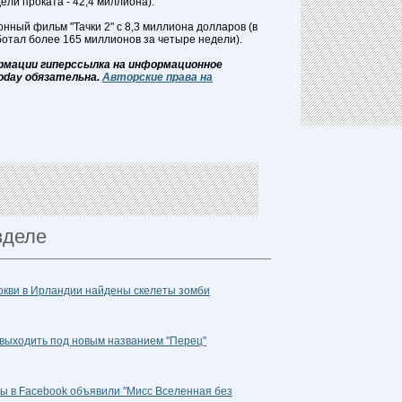
дели проката - 42,4 миллиона).
нный фильм "Тачки 2" с 8,3 миллиона долларов (в
отал более 165 миллионов за четыре недели).
рмации гиперссылка на информационное
oday обязательна.
Авторские права на
зделе
ркви в Ирландии найдены скелеты зомби
 выходить под новым названием "Перец"
ты в Facebook объявили "Мисс Вселенная без