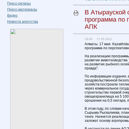
Пресс-релизы
Пресс-материалы
В Атырауской 
Видео
программа по 
Новости агентства
АПК
18:49 17.05.2011
Алматы. 17 мая. Kazakhsta
программа по перспективн
На реализацию программы 
развитие животноводства 7
на развитие рыбного хозяй
правда".
По информации издания, 
продовольственной безопа
хозяйств построили тепли
через коммунальное госуд
строительство первой оче
овощехранилища на 5 100 
орошения на 0,5 гектара, 
В этом году, по словам на
Сырыма Рыскалиева, план
тенге. Начнется реализац
заложат основу агропромы
В частности по линии АО 