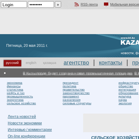
RSS-лента
Мобильная верси
Добавить в избранное
Пятница, 20 мая 2011 г.
агентство
контакты
пр
русский
english
қазақша
В Кызылорде будет создана новая промышленная площадка
В Кыз
экономика
президент
инфраструкт
финансы
политика
общество
статистика
правительство
интеграция
нефть и газ
законотворчество
образование
промышленность
парламент
культура
энергетика
назначения
наука
сельское хозяйство
силовые структуры
экология
Лента новостей
Новости экономики
Интервью / комментарии
On-line конференции
СЕЛЬСКОЕ ХОЗЯЙСТ