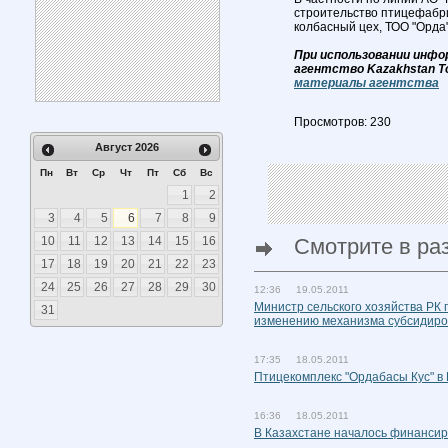
строительство птицефабри
колбасный цех, ТОО "Орда
При использовании инфо
агентство Kazakhstan T
материалы агентства
Просмотров: 230
Август
2026
Пн
Вт
Ср
Чт
Пт
Сб
Вс
1
2
3
4
5
6
7
8
9
10
11
12
13
14
15
16
Смотрите в ра
17
18
19
20
21
22
23
24
25
26
27
28
29
30
12:36 19.05.2011
Министр сельского хозяйства РК 
31
изменению механизма субсидир
17:35 18.05.2011
Птицекомплекс "Ордабасы Кус" в
16:36 18.05.2011
В Казахстане началось финанси