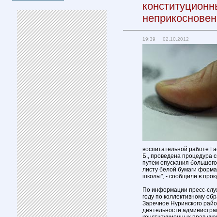
конституционн
неприкосновен
19:39 02.10.2012
воспитательной работе Гае
Б., проведена процедура с
путем опускания большого 
листу белой бумаги формат
школы", - сообщили в прок
По информации пресс-служ
году по коллективному о
Заречное Нуринского райо
деятельности администра