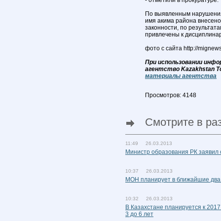
- отметили в прокуратуре.
По выявленным нарушения
имя акима района внесен
законности, по результат
привлечены к дисциплинар
фото с сайта http://mignew
При использовании инфо
агентство Kazakhstan T
материалы агентства
Просмотров: 4148
Смотрите в ра
11:49 26.03.2013
Министр образования РК заявил о
10:37 26.03.2013
МОН планирует в ближайшие два г
10:32 26.03.2013
В Казахстане планируется к 2017
3 до 6 лет