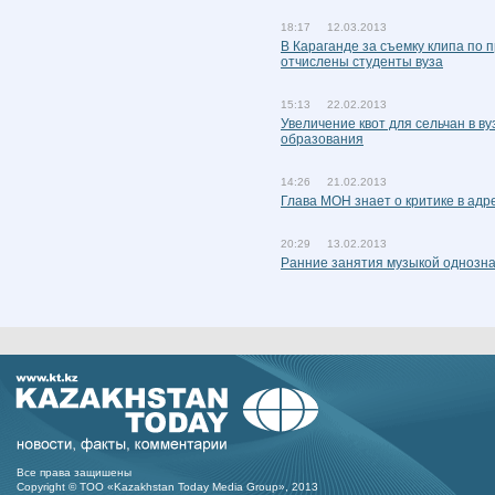
18:17 12.03.2013
В Караганде за съемку клипа по 
отчислены студенты вуза
15:13 22.02.2013
Увеличение квот для сельчан в ву
образования
14:26 21.02.2013
Глава МОН знает о критике в адр
20:29 13.02.2013
Ранние занятия музыкой однозна
Все права защишены
Copyright © ТОО «Kazakhstan Today Media Group», 2013