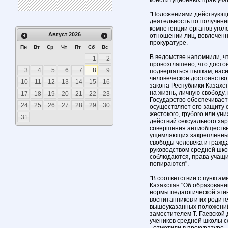
конституционных прав уча
"Положениями действующе
деятельность по получени
компетенции органов угол
Август
2026
отношении лиц, вовлеченны
прокуратуре.
Пн
Вт
Ср
Чт
Пт
Сб
Вс
В ведомстве напомнили, ч
1
2
провозглашено, что досто
3
4
5
6
7
8
9
подвергаться пыткам, нас
человеческое достоинство
10
11
12
13
14
15
16
закона Республики Казахс
на жизнь, личную свободу,
17
18
19
20
21
22
23
Государство обеспечивает
24
25
26
27
28
29
30
осуществляет его защиту о
жестокого, грубого или у
31
действий сексуального ха
совершения антиобществе
ущемляющих закрепленные
свободы человека и гражд
руководством средней шко
соблюдаются, права учащи
попираются".
"В соответствии с пунктами
Казахстан "Об образовани
нормы педагогической этик
воспитанников и их родит
вышеуказанных положений
заместителем Т. Гаевской
учеников средней школы с