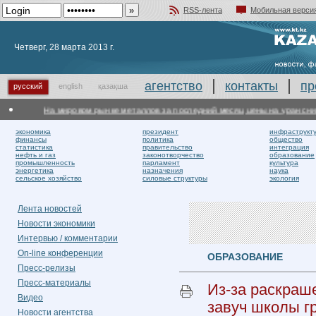
RSS-лента
Мобильная верси
Добавить в избранное
Четверг, 28 марта 2013 г.
агентство
контакты
пр
русский
english
қазақша
На мировом рынке металлов за последний месяц цены на уран снизил
экономика
президент
инфраструкт
финансы
политика
общество
статистика
правительство
интеграция
нефть и газ
законотворчество
образование
промышленность
парламент
культура
энергетика
назначения
наука
сельское хозяйство
силовые структуры
экология
Лента новостей
Новости экономики
Интервью / комментарии
On-line конференции
ОБРАЗОВАНИЕ
Пресс-релизы
Пресс-материалы
Из-за раскраш
Видео
завуч школы г
Новости агентства