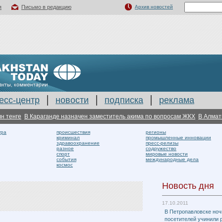
я
Письмо в редакцию
Архив новостей
есс-центр
новости
подписка
реклама
тенге
В Караганде назначен заместитель акима по вопросам ЖКХ
В Алматы с
ура
происшествия
регионы
криминал
промышленные инновации
здравоохранение
пресс-релизы
разное
содружество
спорт
мировые новости
события
международные дела
космос
Новость дня
17.10.2011
В Петропавловске ноч
посетителей учинили 