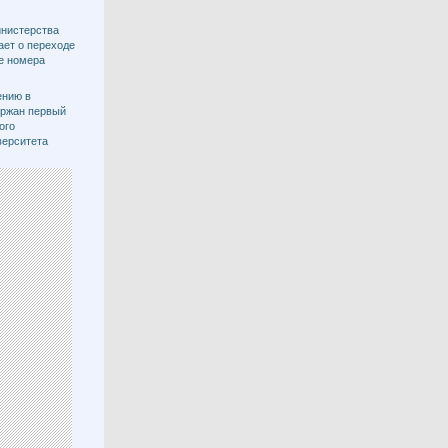
инистерства
ет о переходе
е номера
ению в
ержан первый
ого
верситета