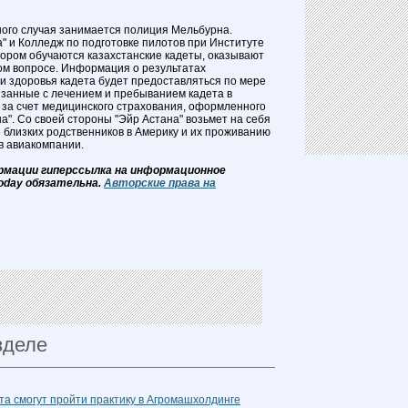
ого случая занимается полиция Мельбурна.
" и Колледж по подготовке пилотов при Институте
тором обучаются казахстанские кадеты, оказывают
том вопросе. Информация о результатах
и здоровья кадета будет предоставляться по мере
язанные с лечением и пребыванием кадета в
 за счет медицинского страхования, оформленного
а". Со своей стороны "Эйр Астана" возьмет на себя
 близких родственников в Америку и их проживанию
 в авиакомпании.
рмации гиперссылка на информационное
oday обязательна.
Авторские права на
зделе
а смогут пройти практику в Агромашхолдинге