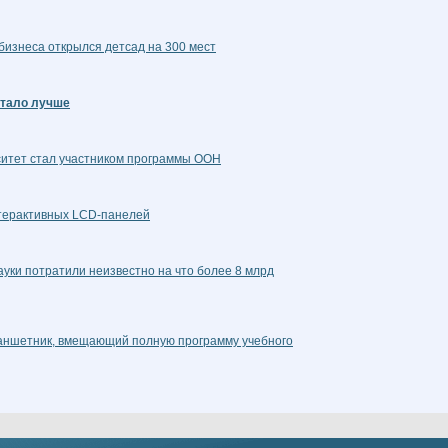
бизнеса открылся детсад на 300 мест
стало лучше
ситет стал участником программы ООН
нтерактивных LCD-панелей
уки потратили неизвестно на что более 8 млрд
аншетник, вмещающий полную программу учебного