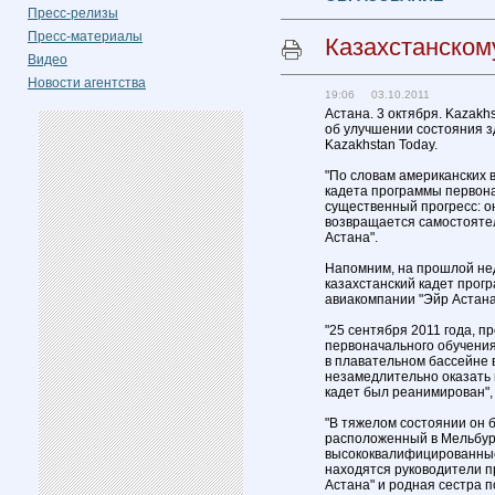
Пресс-релизы
Пресс-материалы
Казахстанском
Видео
Новости агентства
19:06 03.10.2011
Астана. 3 октября. Kazakh
об улучшении состояния 
Kazakhstan Today.
"По словам американских 
кадета программы первона
существенный прогресс: он
возвращается самостоятел
Астана".
Напомним, на прошлой не
казахстанский кадет прог
авиакомпании "Эйр Астана
"25 сентября 2011 года, п
первоначального обучения
в плавательном бассейне 
незамедлительно оказать 
кадет был реанимирован",
"В тяжелом состоянии он 
расположенный в Мельбурн
высококвалифицированные
находятся руководители 
Астана" и родная сестра п