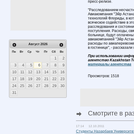
пресс-релизе.
"Расследованием несчастн
Авиакомпания "Эйр Астана
технологий Флориды, в ко
всяческое содействие в э
расследования и состояни
поступления. Расходы, св
больнице, будут оплачены
авиакомпанией "Эйр Астан
расходы по авиаперевозке
Август
2026
в гостинице", - рассказали
Пн
Вт
Ср
Чт
Пт
Сб
Вс
При использовании инфо
1
2
агентство Kazakhstan T
материалы агентства
3
4
5
6
7
8
9
10
11
12
13
14
15
16
Просмотров: 1518
17
18
19
20
21
22
23
24
25
26
27
28
29
30
31
Смотрите в ра
17:14 12.10.2011
Студенты Назарбаев Университет