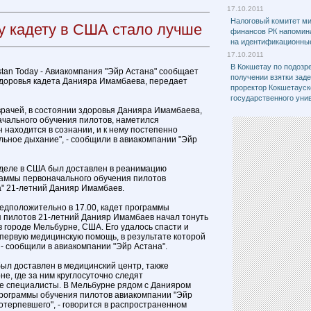
17.10.2011
Налоговый комитет м
у кадету в США стало лучше
финансов РК напомина
на идентификационны
17.10.2011
В Кокшетау по подозр
stan Today - Авиакомпания "Эйр Астана" сообщает
получении взятки зад
здоровья кадета Данияра Имамбаева, передает
проректор Кокшетауск
государственного уни
врачей, в состоянии здоровья Данияра Имамбаева,
чального обучения пилотов, наметился
 находится в сознании, и к нему постепенно
ьное дыхание", - сообщили в авиакомпании "Эйр
деле в США был доставлен в реанимацию
раммы первоначального обучения пилотов
" 21-летний Данияр Имамбаев.
редположительно в 17.00, кадет программы
 пилотов 21-летний Данияр Имамбаев начал тонуть
в городе Мельбурне, США. Его удалось спасти и
первую медицинскую помощь, в результате которой
 - сообщили в авиакомпании "Эйр Астана".
был доставлен в медицинский центр, также
е, где за ним круглосуточно следят
 специалисты. В Мельбурне рядом с Данияром
программы обучения пилотов авиакомпании "Эйр
отерпевшего", - говорится в распространенном