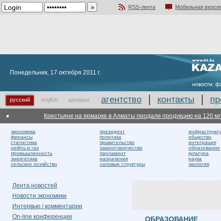
RSS-лента
Мобильная верси
Добавить в избранное
Понедельник, 17 октября 2011 г.
агентство
контакты
пр
русский
english
қазақша
Крестьяне на ярмарке в Алматы продали продукцию на 120 млн 
экономика
президент
инфраструкт
финансы
политика
общество
статистика
правительство
интеграция
нефть и газ
законотворчество
образование
промышленность
парламент
культура
энергетика
назначения
наука
сельское хозяйство
силовые структуры
экология
Лента новостей
Новости экономики
Интервью / комментарии
On-line конференции
ОБРАЗОВАНИЕ