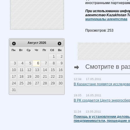
иностранными партнерами 
При использовании инфо
агентство Kazakhstan T
материалы агентства
Просмотров: 253
Август
2026
Пн
Вт
Ср
Чт
Пт
Сб
Вс
1
2
3
4
5
6
7
8
9
Смотрите в ра
10
11
12
13
14
15
16
17
18
19
20
21
22
23
12:34 17.05.2011
24
25
26
27
28
29
30
В Казахстане появятся исследов
31
19:05 16.05.2011
В РК создается Центр энергосбе
11:24 13.05.2011
Помощь в установлении деловы
предприниматели, прошедшие о