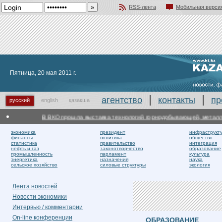
RSS-лента
Мобильная верси
Добавить в избранное
Пятница, 20 мая 2011 г.
агентство
контакты
пр
русский
english
қазақша
В ВКО прошла выставка технологий горнодобывающей, металлур
экономика
президент
инфраструкт
финансы
политика
общество
статистика
правительство
интеграция
нефть и газ
законотворчество
образование
промышленность
парламент
культура
энергетика
назначения
наука
сельское хозяйство
силовые структуры
экология
Лента новостей
Новости экономики
Интервью / комментарии
On-line конференции
ОБРАЗОВАНИЕ