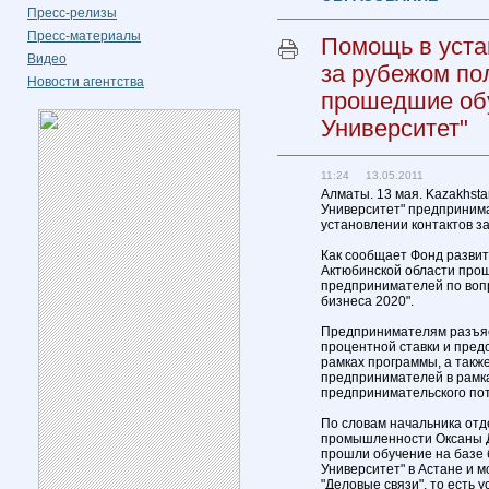
Пресс-релизы
Пресс-материалы
Помощь в уста
Видео
за рубежом по
Новости агентства
прошедшие обу
Университет"
11:24 13.05.2011
Алматы. 13 мая. Kazakhst
Университет" предпринима
установлении контактов за
Как сообщает Фонд развит
Актюбинской области про
предпринимателей по воп
бизнеса 2020".
Предпринимателям разъяс
процентной ставки и пред
рамках программы, а так
предпринимателей в рамка
предпринимательского по
По словам начальника от
промышленности Оксаны Д
прошли обучение на базе
Университет" в Астане и м
"Деловые связи", то есть 