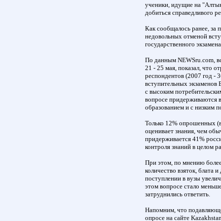
ученики, идущие на "Алтын
добиться справедливого ре
Как сообщалось ранее, за 
недовольных отменой всту
государственного экзамена
По данным NEWSru.com, вс
21 - 25 мая, показал, что
респондентов (2007 год - 
вступительных экзаменов Е
с высоким потребительским
вопросе придерживаются в
образованием и с низким п
Только 12% опрошенных (в
оценивает знания, чем об
придерживается 41% росс
контроля знаний в целом р
При этом, по мнению более
количество взяток, блата 
поступлении в вузы увелич
этом вопросе стало меньше
затруднились ответить.
Напомним, что подавляюще
опросе на сайте Kazakhsta