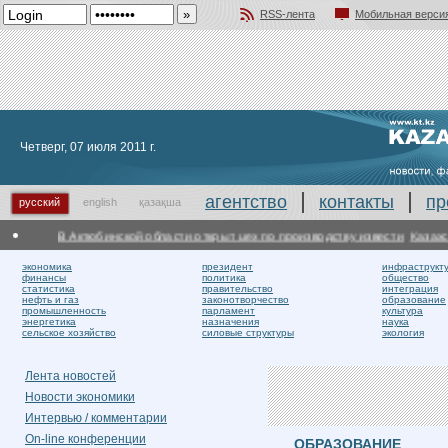
RSS-лента
Мобильная верси
Добавить в избранное
Четверг, 07 июля 2011 г.
агентство
контакты
пр
русский
english
қазақша
В Актюбинской области открыт цех по производству извести
Казахстанск
экономика
президент
инфраструкт
финансы
политика
общество
статистика
правительство
интеграция
нефть и газ
законотворчество
образование
промышленность
парламент
культура
энергетика
назначения
наука
сельское хозяйство
силовые структуры
экология
Лента новостей
Новости экономики
Интервью / комментарии
On-line конференции
ОБРАЗОВАНИЕ