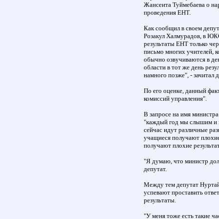
Жансеита Туймебаева о на
проведения ЕНТ.
Как сообщил в своем депу
Розакул Халмурадов, в ЮК
результаты ЕНТ только чер
письмо многих учителей, к
обычно озвучиваются в ден
области в тот же день рез
намного позже", - зачитал 
По его оценке, данный фак
комиссий управления".
В запросе на имя министра
"каждый год мы слышим и 
сейчас идут различные раз
учащиеся получают плохие
получают плохие результаты
"Я думаю, что министр долж
депутат.
Между тем депутат Нуртай
успевают проставить отве
результаты.
"У меня тоже есть такие ча