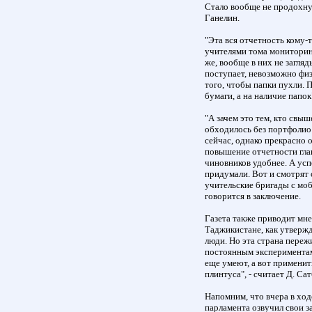
Стало вообще не продохнуть
Ганелин.
"Эта вся отчетность кому-
учителями тома мониторинг
же, вообще в них не загляд
поступает, невозможно физи
того, чтобы папки пухли. 
бумаги, а на наличие папок"
"А зачем это тем, кто свы
обходилось без портфолио 
сейчас, однако прекрасно 
повышение отчетности гла
чиновников удобнее. А усп
придумали. Вот и смотрят 
учительские бригады с мо
говорится в заключение.
Газета также приводит мне
Таджикистане, как утверж
люди. Но эта страна переж
постоянным экспериментам
еще умеют, а вот применит
плинтуса", - считает Д. Сат
Напомним, что вчера в ход
парламента озвучил свои з