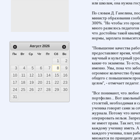
или школам, она нужна госу
По словам Д. Ганелина, п
министр образования сообщ
300%. "Но чтобы это произ
много развелось педагогов
что достойны такой квалиф
нормы, зарплата повысится
Август
2026
"Повышение качества работ
предоставляют время, что
Пн
Вт
Ср
Чт
Пт
Сб
Вс
научный и культурный уров
1
2
какие-то экзамены. То есть
именно. Увы, пока что заб
3
4
5
6
7
8
9
огромное количество бумаг
10
11
12
13
14
15
16
общего с повышением проф
17
18
19
20
21
22
23
целом", - отмечает педагог.
24
25
26
27
28
29
30
"Все понимают, что любое 
31
портфолио... Вот школьный
столетий, необходимая и са
ученика говорят сами за се
журнала. Потому что ничем
оперировать нельзя. Запр
не имеет права. Так нет, т
каждому ученику иметь. А
каждого ученика, план раб
множатся по принципу деле