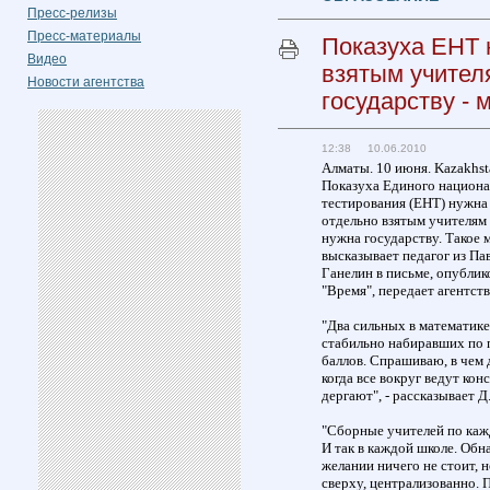
Пресс-релизы
Пресс-материалы
Показуха ЕНТ 
Видео
взятым учител
Новости агентства
государству -
12:38 10.06.2010
Алматы. 10 июня. Kazakhst
Показуха Единого национа
тестирования (ЕНТ) нужна 
отдельно взятым учителям 
нужна государству. Такое 
высказывает педагог из Па
Ганелин в письме, опублик
"Время", передает агентств
"Два сильных в математике
стабильно набиравших по п
баллов. Спрашиваю, в чем 
когда все вокруг ведут кон
дергают", - рассказывает Д
"Сборные учителей по каж
И так в каждой школе. Об
желании ничего не стоит, 
сверху, централизованно. 