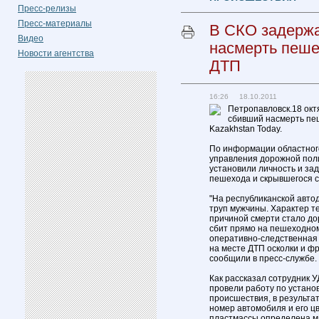
Пресс-релизы
Пресс-материалы
В СКО задержа
Видео
насмерть пеше
Новости агентства
ДТП
16:26 18.10.2011
Петропавловск.18 окт
сбивший насмерть пе
Kazakhstan Today.
По информации областног
управления дорожной пол
установили личность и за
пешехода и скрывшегося с
"На республиканской авто
труп мужчины. Характер т
причиной смерти стало д
сбит прямо на пешеходно
оперативно-следственная
на месте ДТП осколки и ф
сообщили в пресс-службе.
Как рассказал сотрудник
провели работу по устано
происшествия, в результа
номер автомобиля и его ц
пластмассы определена м