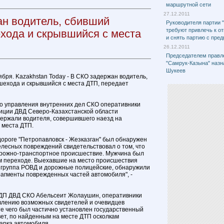
маршрутной сети
27.12.2011
н водитель, сбивший
Руководителя партии 
требуют привлечь к о
хода и скрывшийся с места
и снять партию с пре
26.12.2011
Председателем правл
"Самрук-Казына" назн
Шукеев
ября. Kazakhstan Today - В СКО задержан водитель,
шехода и скрывшийся с места ДТП, передает
о управления внутренних дел СКО оперативники
иции ДВД Северо-Казахстанской области
держали водителя, совершившего наезд на
 места ДТП.
дороге "Петропавловск - Жезказган" был обнаружен
елесных повреждений свидетельствовал о том, что
орожно-транспортное происшествие. Мужчина был
м переходе. Выехавшие на место происшествия
 группа РОВД и дорожные полицейские, обнаружили
рагменты поврежденных частей автомобиля", -
 УДП ДВД СКО Абельсеит Жолаушин, оперативники
влению возможных свидетелей и очевидцев
те чего был частично установлен государственный
вет, по найденным на месте ДТП осколкам
арка автомобиля.