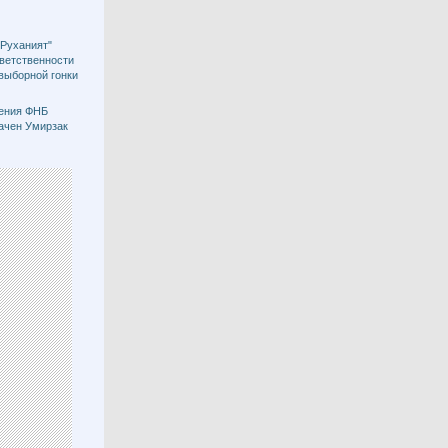
"Руханият"
тветственности
двыборной гонки
ения ФНБ
ачен Умирзак