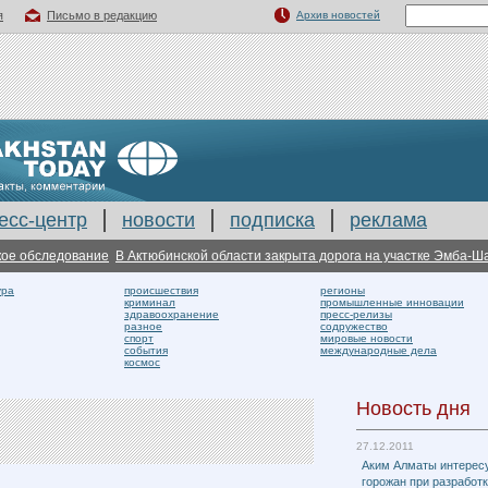
я
Письмо в редакцию
Архив новостей
есс-центр
новости
подписка
реклама
обследование
В Актюбинской области закрыта дорога на участке Эмба-Шалка
ура
происшествия
регионы
криминал
промышленные инновации
здравоохранение
пресс-релизы
разное
содружество
спорт
мировые новости
события
международные дела
космос
Новость дня
27.12.2011
Аким Алматы интерес
горожан при разработ