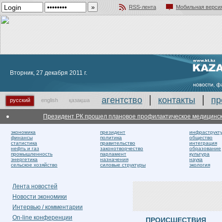
RSS-лента
Мобильная верси
Добавить в избранное
Вторник, 27 декабря 2011 г.
агентство
контакты
пр
русский
english
қазақша
Президент РК прошел плановое профилактическое медицинское 
экономика
президент
инфраструкт
финансы
политика
общество
статистика
правительство
интеграция
нефть и газ
законотворчество
образование
промышленность
парламент
культура
энергетика
назначения
наука
сельское хозяйство
силовые структуры
экология
Лента новостей
Новости экономики
Интервью / комментарии
On-line конференции
ПРОИСШЕСТВИЯ