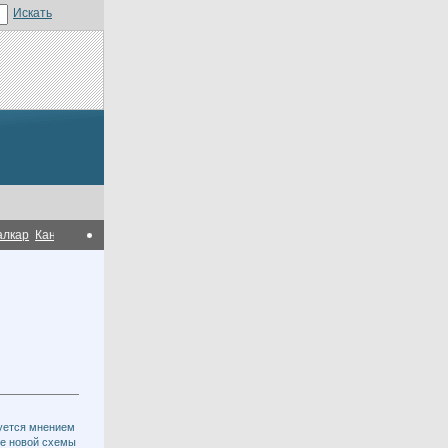
р
Канадская компания Altius Holdings Inc. получила прибыль 8,5 млрд. тенге 
уется мнением
ке новой схемы