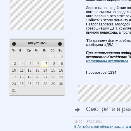
Дорожные полицейские по
пока не вышли на владельц
авто пояснил, что в тот в
"Тойота" к этому моменту 
Петропавловска. Молодой 
совершивший ДТП, ссылаетс
пьяного пешехода, а после
"По данному факту возбужд
Август
2026
сообщили в ДВД.
Пн
Вт
Ср
Чт
Пт
Сб
Вс
При использовании инфо
1
2
агентство Kazakhstan T
материалы агентства
3
4
5
6
7
8
9
10
11
12
13
14
15
16
Просмотров: 1234
17
18
19
20
21
22
23
24
25
26
27
28
29
30
31
Смотрите в ра
19:05 27.12.2011
В Актюбинской области закрыта 