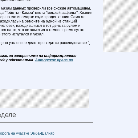
 базам данных проверили все схожие автомашины,
а "Тойоты - Камри" цвета "мокрый асфальт". Хозяин
ечер на его иномарке ездил родственник. Сама же
находилась на ремонте на одной из станций
человек, находившийся в тот день за рулем и
я на то, что не заметил в темное время суток
 этого испугался и уехал.
ено уголовное дело, проводится расследование.", -
рмации гиперссылка на информационное
oday обязательна.
Авторские права на
зделе
дорога на участке Эмба-Шалкар