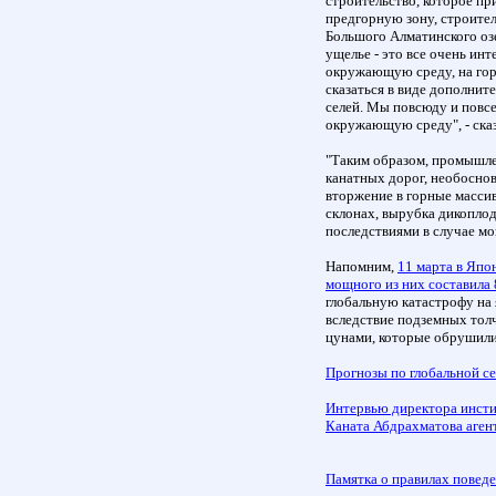
строительство, которое пр
предгорную зону, строител
Большого Алматинского озе
ущелье - это все очень ин
окружающую среду, на гор
сказаться в виде дополнит
селей. Мы повсюду и повс
окружающую среду", - сказ
"Таким образом, промышле
канатных дорог, необосно
вторжение в горные масси
склонах, вырубка дикоплод
последствиями в случае мо
Напомним,
11 марта в Япо
мощного из них составила 
глобальную катастрофу на
вследствие подземных тол
цунами, которые обрушили
Прогнозы по глобальной се
Интервью директора инсти
Каната Абдрахматова агент
Памятка о правилах повед