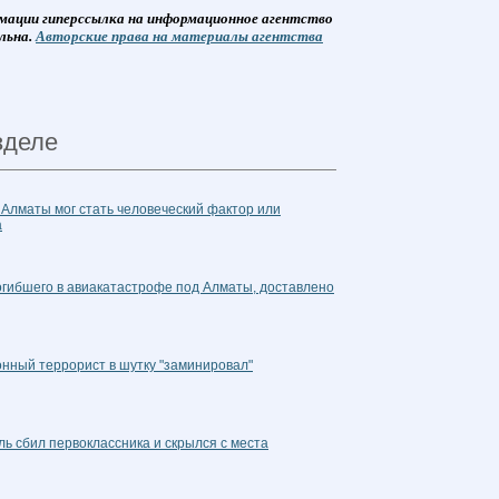
мации гиперссылка на информационное агентство
льна.
Авторские права на материалы агентства
зделе
Алматы мог стать человеческий фактор или
а
огибшего в авиакатастрофе под Алматы, доставлено
нный террорист в шутку "заминировал"
ь сбил первоклассника и скрылся с места