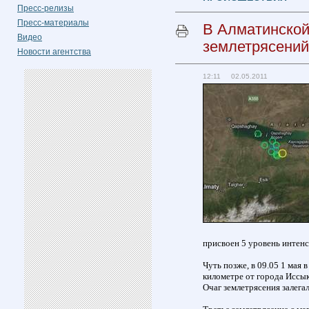
Пресс-релизы
Пресс-материалы
В Алматинской
Видео
землетрясений
Новости агентства
12:11 02.05.2011
присвоен 5 уровень интенс
Чуть позже, в 09.05 1 мая
километре от города Иссык
Очаг землетрясения залегал