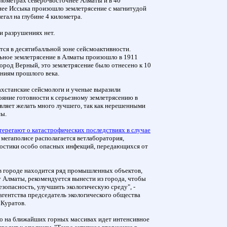
километрах северо-восточнее Алматы и в 40
нее Иссыка произошло землетрясение с магнитудой
легал на глубине 4 километра.
и разрушениях нет.
ся в десятибалльной зоне сейсмоактивности.
ьное землетрясение в Алматы произошло в 1911
город Верный, это землетрясение было отнесено к 10
ниям прошлого века.
ахстанские сейсмологи и ученые выразили
ояние готовности к серьезному землетрясению в
авляет желать много лучшего, так как нерешенными
сы.
терегают о катастрофических последствиях в случае
 мегаполисе располагается ветлаборатория,
ностики особо опасных инфекций, передающихся от
в городе находится ряд промышленных объектов,
у Алматы, рекомендуется вынести из города, чтобы
зопасность, улучшить экологическую среду", -
агентства председатель экологического общества
 Куратов.
то на ближайших горных массивах идет интенсивное