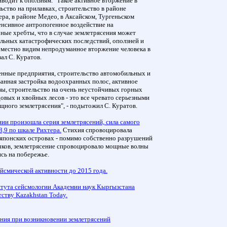
иводит к оползням. "Такое активное вторжение в
ьство на прилавках, строительство в районе
ра, в районе Медео, в Аксайском, Тургеньском
тенсивное антропогенное воздействие на
ные хребты, что в случае землетрясения может
ельных катастрофических последствий, оползней и
еместно видим непродуманное вторжение человека в
ал С. Куратов.
нные предприятия, строительство автомобильных и
ванная застройка водоохранных полос, активное
вы, строительство на очень неустойчивых горных
овых и хвойных лесов - это все чревато серьезными
щного землетрясения", - подытожил С. Куратов.
нии произошла серия землетрясений, сила самого
8,9 по шкале Рихтера.
Стихия спровоцировала
 японских островах - помимо собственно разрушений
чков, землетрясение спровоцировало мощные волны
сь на побережье.
йсмической активности до 2015 года.
тута сейсмологии Академии наук Кыргызстана
ству Kazakhstan Today.
ения при возникновении землетрясений