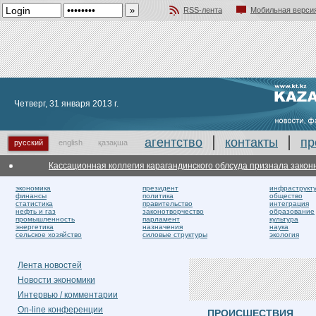
RSS-лента
Мобильная верси
Добавить в избранное
Четверг, 31 января 2013 г.
агентство
контакты
пр
русский
english
қазақша
Кассационная коллегия карагандинского облсуда признала законным об
экономика
президент
инфраструкт
финансы
политика
общество
статистика
правительство
интеграция
нефть и газ
законотворчество
образование
промышленность
парламент
культура
энергетика
назначения
наука
сельское хозяйство
силовые структуры
экология
Лента новостей
Новости экономики
Интервью / комментарии
On-line конференции
ПРОИСШЕСТВИЯ