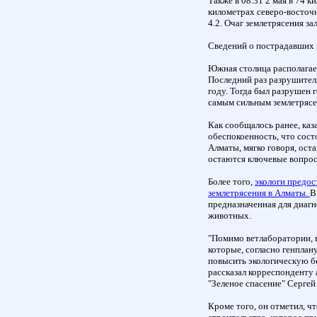
Также в 08.31 2 мая в 74 
километрах северо-восточ
4.2. Очаг землетрясения за
Сведений о пострадавших 
Южная столица располагает
Последний раз разрушител
году. Тогда был разрушен 
самым сильным землетрясе
Как сообщалось ранее, каз
обеспокоенность, что сост
Алматы, мягко говоря, ост
остаются ключевые вопро
Более того,
экологи предос
землетрясения в Алматы.
В
предназначенная для диаг
животных.
"Помимо ветлаборатории, 
которые, согласно генплан
повысить экологическую бе
рассказал корреспонденту 
"Зеленое спасение" Сергей
Кроме того, он отметил, ч