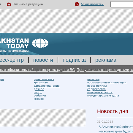
я
Письмо в редакцию
Архив новостей
есс-центр
новости
подписка
реклама
винительный приговор экс-судьям ВС
Прогуливаясь в парке с детьми, стало
ура
происшествия
регионы
криминал
промышленные инновации
здравоохранение
пресс-релизы
разное
содружество
спорт
мировые новости
события
международные дела
космос
Новость дня
31.01.2013
В Алматинской област
несколько дней будут