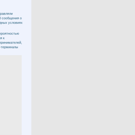
правляли
00 сообщения о
дных условиях
вероятностью
я к
принимателей,
-терминалы