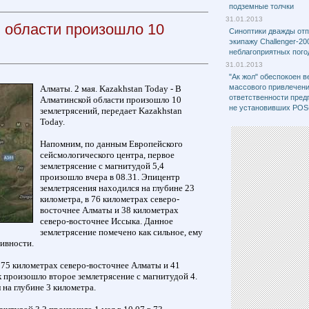
подземные толчки
31.01.2013
 области произошло 10
Cиноптики дважды от
экипажу Challenger-2
неблагоприятных пого
31.01.2013
"Ак жол" обеспокоен 
массового привлечени
Алматы. 2 мая. Kazakhstan Today - В
ответственности пред
Алматинской области произошло 10
не установивших РОS
землетрясений, передает Kazakhstan
Today.
Напомним, по данным Европейского
сейсмологического центра, первое
землетрясение с магнитудой 5,4
произошло вчера в 08.31. Эпицентр
землетрясения находился на глубине 23
километра, в 76 километрах северо-
восточнее Алматы и 38 километрах
северо-восточнее Иссыка. Данное
землетрясение помечено как сильное, ему
ивности.
 в 75 километрах северо-восточнее Алматы и 41
 произошло второе землетрясение с магнитудой 4.
 на глубине 3 километра.