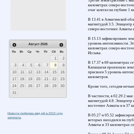
Третье землетрясение с маг
километрах северо-восточн
очаг залегал на глубине 1 
В 13.41 в Алматинской обл
магнитудой 3.5. Эпицентр 
северо-восточнее Алматы и
В 15.13 зафиксировано зем
уровень интенсивности. Эп
Август
2026
километрах северо-восточ
Пн
Вт
Ср
Чт
Пт
Сб
Вс
Иссыка.
1
2
В 17.37 в 69 километрах с
3
4
5
6
7
8
9
Капашагая произошло земле
присвоен 5 уровень интенс
10
11
12
13
14
15
16
километров.
17
18
19
20
21
22
23
24
25
26
27
28
29
30
Кроме того, сегодня ночью
31
В частности, в 02.29 2 ма
магнитудой 4.8. Эпицентр 
восточнее Алматы и в 37 
Новости реформа мвд рф в 2010 году
В 05.27 и 05.52 зафиксиро
зарплата
.
которых находился на глуб
Алматы и 33 километрах с