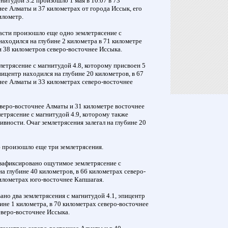
нитудой 3.2 произошло 1 мая в 10.07 в 73
ее Алматы и 37 километрах от города Иссык, его
километр.
асти произошло еще одно землетрясение с
находился на глубине 2 километра в 71 километре
 38 километров северо-восточнее Иссыка.
летрясение с магнитудой 4.8, которому присвоен 5
ицентр находился на глубине 20 километров, в 67
нее Алматы и 33 километрах северо-восточнее
еверо-восточнее Алматы и 31 километре восточнее
трясение с магнитудой 4.9, которому также
ивности. Очаг землетрясения залегал на глубине 20
 произошло еще три землетрясения.
я зафиксировано ощутимое землетрясение с
на глубине 40 километров, в 66 километрах северо-
километрах юго-восточнее Капшагая.
вано два землетрясения с магнитудой 4.1, эпицентр
ине 1 километра, в 70 километрах северо-восточнее
еверо-восточнее Иссыка.