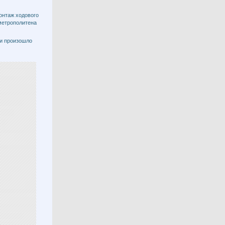
онтаж ходового
метрополитена
ти произошло