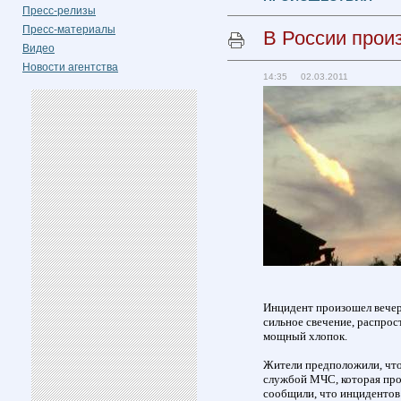
Пресс-релизы
Пресс-материалы
В России прои
Видео
Новости агентства
14:35 02.03.2011
Инцидент произошел вечеро
сильное свечение, распро
мощный хлопок.
Жители предположили, что 
службой МЧС, которая про
сообщили, что инцидентов