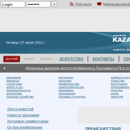
RSS-лента
Мобильная верси
Добавить в избранное
Четверг, 07 июля 2011 г.
агентство
контакты
пр
русский
english
қазақша
Досрочных выборов депутатов Мажилиса Парламента РК в этом го
экономика
президент
инфраструкт
финансы
политика
общество
статистика
правительство
интеграция
нефть и газ
законотворчество
образование
промышленность
парламент
культура
энергетика
назначения
наука
сельское хозяйство
силовые структуры
экология
Лента новостей
Новости экономики
Интервью / комментарии
On-line конференции
ПРОИСШЕСТВИЯ