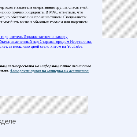
ертолете вылетела оперативная группа спасателей,
снению причин инцидента. В МЧС отметили, что
ют, но обеспокоены происшествием. Специалисты
нт мог быть вызван обычным громом или падением
 года, житель Израиля заснял на камеру
ъект, замеченный над Старым городом Иерусалима.
нет, за несколько дней стало хитом на YouTube.
мации гиперссылка на информационное агентство
льна.
Авторские права на материалы агентства
зделе