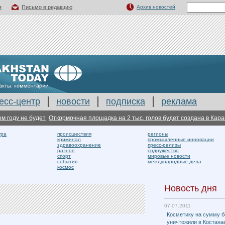
я
Письмо в редакцию
Архив новостей
есс-центр
новости
подписка
реклама
ду не будет
Откормочная площадка на 2 тыс. голов будет создана в Караган
ура
происшествия
регионы
криминал
промышленные инновации
здравоохранение
пресс-релизы
разное
содружество
спорт
мировые новости
события
международные дела
космос
Новость дня
07.07.2011
Косметику на сумму б
уничтожили в Костана