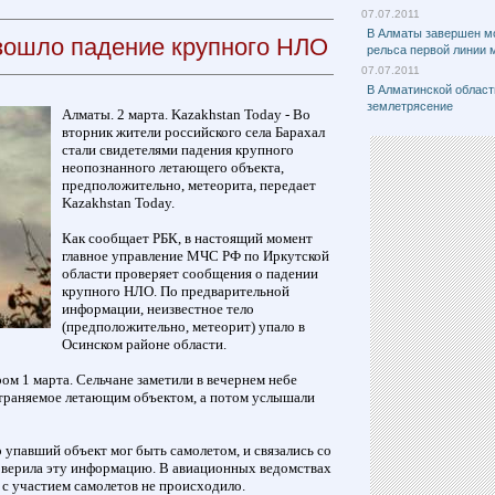
07.07.2011
В Алматы завершен м
зошло падение крупного НЛО
рельса первой линии 
07.07.2011
В Алматинской облас
землетрясение
Алматы. 2 марта. Kazakhstan Today - Во
вторник жители российского села Барахал
стали свидетелями падения крупного
неопознанного летающего объекта,
предположительно, метеорита, передает
Kazakhstan Today.
Как сообщает РБК, в настоящий момент
главное управление МЧС РФ по Иркутской
области проверяет сообщения о падении
крупного НЛО. По предварительной
информации, неизвестное тело
(предположительно, метеорит) упало в
Осинском районе области.
м 1 марта. Сельчане заметили в вечернем небе
страняемое летающим объектом, а потом услышали
упавший объект мог быть самолетом, и связались со
верила эту информацию. В авиационных ведомствах
 с участием самолетов не происходило.