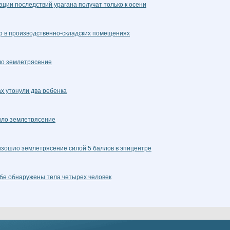
ции последствий урагана получат только к осени
р в производственно-складских помещениях
ло землетрясение
х утонули два ребенка
шло землетрясение
изошло землетрясение силой 5 баллов в эпицентре
бе обнаружены тела четырех человек