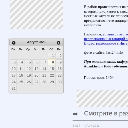
В район происшествия на в
которая приступила к выя
местные жители не панику
предполагают, что инциде
метеорита.
Напомним,
28 января этого
неопознанный летающий об
Август
2026
Видео, выложенное в Интер
Пн
Вт
Ср
Чт
Пт
Сб
Вс
фото с сайта: last24.info
1
2
При использовании инфор
3
4
5
6
7
8
9
Kazakhstan Today обязате
10
11
12
13
14
15
16
17
18
19
20
21
22
23
Просмотров: 1404
24
25
26
27
28
29
30
31
Смотрите в ра
14:14 07.07.2011