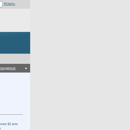
динской области
Нур Отан возьмет на контроль развитие технопарка в Карага
олее $2 млн
е