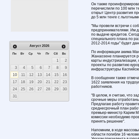
Он также проинформировал
перечислили по 100 млн те
открыт Центр развития пр
до 5 млн тенге с льготны
"Мы провели встречи с со
предпринимателями. Им да
по выдаче кредитов. Сег
специального плана по р
2012-2014 годы" будет дан 
Август
2026
По информации акима Ман
Пн
Вт
Ср
Чт
Пт
Сб
Вс
Жанаозене планируется ре
1
2
карты индустриализации, 
проекты по развитию куро
3
4
5
6
7
8
9
инфраструктуры Каспийско
10
11
12
13
14
15
16
В сообщении также отмеча
17
18
19
20
21
22
23
1622 заявления на трудоу
работников.
24
25
26
27
28
29
30
"В целом, я считаю, что з
31
срочные меры отработаны
Предлагаю работу правите
среднесрочный план работы
премьер-министр Карим Ма
комиссии необходимо пров
принять решение".
Напомним, в ходе массовы
области погибли 16 челове
Указом президента в горо