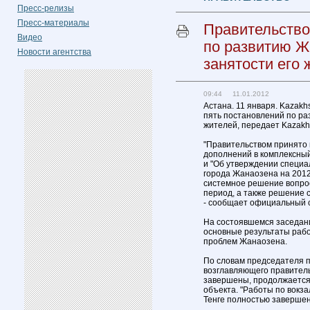
Пресс-релизы
Пресс-материалы
Правительство
Видео
по развитию Ж
Новости агентства
занятости его 
09:44 11.01.2012
Астана. 11 января. Kazakh
пять постановлений по ра
жителей, передает Kazakhs
"Правительством принято 
дополнений в комплексный
и "Об утверждении специа
города Жанаозена на 2012
системное решение вопрос
период, а также решение 
- сообщает официальный 
На состоявшемся заседан
основные результаты раб
проблем Жанаозена.
По словам председателя 
возглавляющего правитель
завершены, продолжается
объекта. "Работы по вокз
Тенге полностью завершены