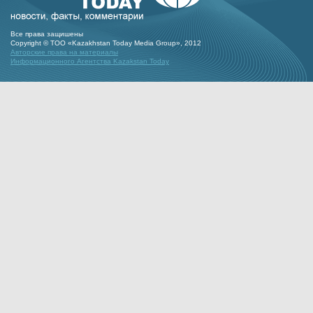
Все права защишены
Copyright © ТОО «Kazakhstan Today Media Group», 2012
Авторские права на материалы
Информационного Агентства Kazakstan Today