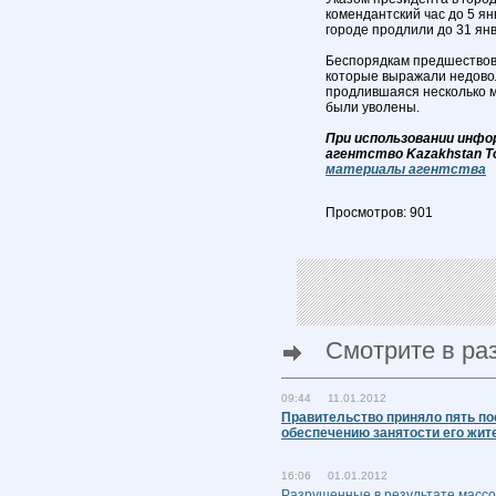
комендантский час до 5 я
городе продлили до 31 янв
Беспорядкам предшествов
которые выражали недовол
продлившаяся несколько м
были уволены.
При использовании инфо
агентство Kazakhstan T
материалы агентства
Просмотров: 901
Смотрите в ра
09:44 11.01.2012
Правительство приняло пять по
обеспечению занятости его жит
16:06 01.01.2012
Разрушенные в результате масс