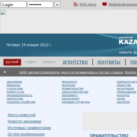
RSS-лента
Мобильная верси
Добавить в избранное
Четверг, 19 января 2012 г.
агентство
контакты
пр
русский
english
қазақша
ЦИК зарегистрировала депутатов мажилиса пятого созыва
Возле гор
экономика
президент
инфраструкт
финансы
политика
общество
статистика
правительство
интеграция
нефть и газ
законотворчество
образование
промышленность
парламент
культура
энергетика
назначения
наука
сельское хозяйство
силовые структуры
экология
Лента новостей
Новости экономики
Интервью / комментарии
On-line конференции
ПРАВИТЕЛЬСТВО