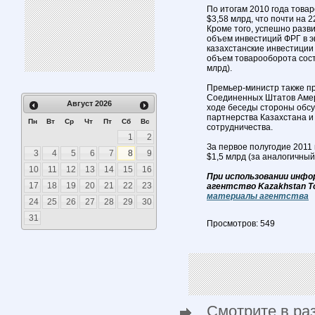
По итогам 2010 года това
$3,58 млрд, что почти на 
Кроме того, успешно разв
объем инвестиций ФРГ в эк
казахстанские инвестиции 
объем товарооборота соста
млрд).
Премьер-министр также пр
Соединенных Штатов Амери
Август
2026
ходе беседы стороны обсу
партнерства Казахстана и
Пн
Вт
Ср
Чт
Пт
Сб
Вс
сотрудничества.
1
2
За первое полугодие 2011
3
4
5
6
7
8
9
$1,5 млрд (за аналогичный
10
11
12
13
14
15
16
При использовании инфо
17
18
19
20
21
22
23
агентство Kazakhstan T
материалы агентства
24
25
26
27
28
29
30
31
Просмотров: 549
Смотрите в ра