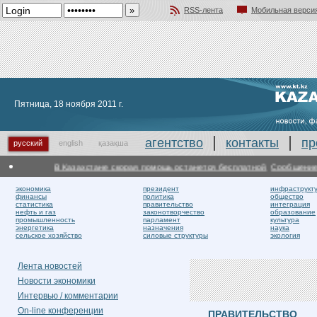
RSS-лента
Мобильная верси
Добавить в избранное
Пятница, 18 ноября 2011 г.
агентство
контакты
пр
русский
english
қазақша
В Казахстане скорая помощь останется бесплатной
Сообщение о в
экономика
президент
инфраструкт
финансы
политика
общество
статистика
правительство
интеграция
нефть и газ
законотворчество
образование
промышленность
парламент
культура
энергетика
назначения
наука
сельское хозяйство
силовые структуры
экология
Лента новостей
Новости экономики
Интервью / комментарии
On-line конференции
ПРАВИТЕЛЬСТВО