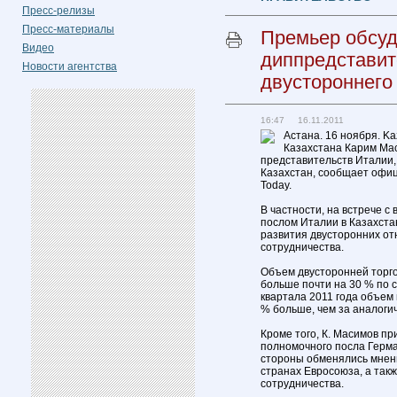
Пресс-релизы
Пресс-материалы
Премьер обсуд
Видео
диппредставит
Новости агентства
двустороннего
16:47 16.11.2011
Астана. 16 ноября. K
Казахстана Карим Мас
представительств Италии,
Казахстан, сообщает офиц
Today.
В частности, на встрече 
послом Италии в Казахст
развития двусторонних от
сотрудничества.
Объем двусторонней торго
больше почти на 30 % по 
квартала 2011 года объем 
% больше, чем за аналоги
Кроме того, К. Масимов пр
полномочного посла Герма
стороны обменялись мнен
странах Евросоюза, а так
сотрудничества.