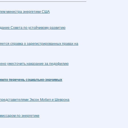
лем министра энергетики США
дание Совета по устойчивому развитию
яется справка о зарегистрированных правах на
рено ужесточить наказание за педофилию
чнило перечень социально-значимых
 представителями Эксон Мобил и Шеврона
омиссаром по энергетике