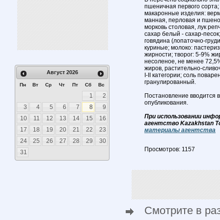
пшеничная первого сорта;
макаронные изделия: верми
манная, перловая и пшено
морковь столовая, лук реп
сахар белый - сахар-песок
говядина (лопаточно-груди
куриные; молоко: пастериз
жирности; творог: 5-9% ж
несоленое, не менее 72,5
жиров, растительно-сливоч
Август
2026
I-II категории; соль повар
гранулированный.
Пн
Вт
Ср
Чт
Пт
Сб
Вс
1
2
Постановление вводится в
опубликования.
3
4
5
6
7
8
9
При использовании инфо
10
11
12
13
14
15
16
агентство Kazakhstan T
17
18
19
20
21
22
23
материалы агентства
24
25
26
27
28
29
30
Просмотров: 1157
31
Смотрите в ра