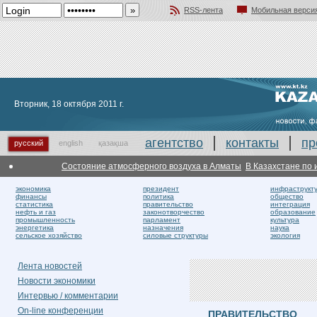
RSS-лента
Мобильная верси
Добавить в избранное
Вторник, 18 октября 2011 г.
агентство
контакты
пр
русский
english
қазақша
Состояние атмосферного воздуха в Алматы
В Казахстане по итог
экономика
президент
инфраструкт
финансы
политика
общество
статистика
правительство
интеграция
нефть и газ
законотворчество
образование
промышленность
парламент
культура
энергетика
назначения
наука
сельское хозяйство
силовые структуры
экология
Лента новостей
Новости экономики
Интервью / комментарии
On-line конференции
ПРАВИТЕЛЬСТВО