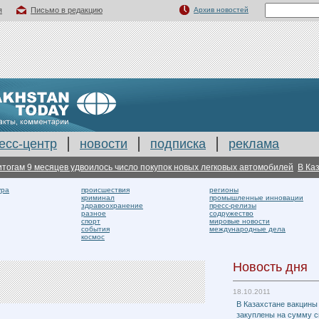
я
Письмо в редакцию
Архив новостей
есс-центр
новости
подписка
реклама
ам 9 месяцев удвоилось число покупок новых легковых автомобилей
В Казахс
ура
происшествия
регионы
криминал
промышленные инновации
здравоохранение
пресс-релизы
разное
содружество
спорт
мировые новости
события
международные дела
космос
Новость дня
18.10.2011
В Казахстане вакцины
закуплены на сумму 