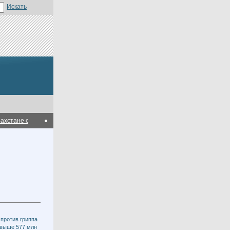
тане создана ассоциация по продвижению энергоэффективных технологий
Р
 против гриппа
свыше 577 млн