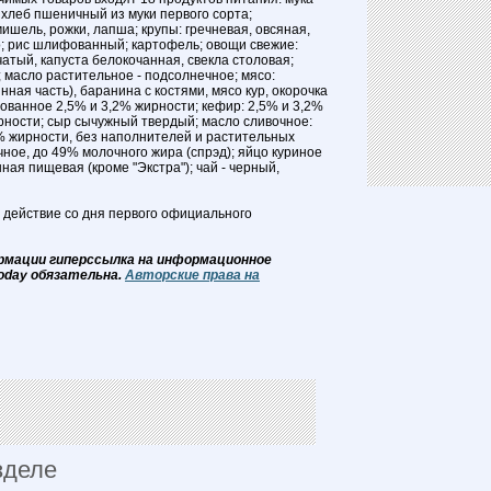
 хлеб пшеничный из муки первого сорта;
шель, рожки, лапша; крупы: гречневая, овсяная,
; рис шлифованный; картофель; овощи свежие:
чатый, капуста белокочанная, свекла столовая;
; масло растительное - подсолнечное; мясо:
нная часть), баранина с костями, мясо кур, окорочка
ованное 2,5% и 3,2% жирности; кефир: 2,5% и 3,2%
ирности; сыр сычужный твердый; масло сливочное:
% жирности, без наполнителей и растительных
ное, до 49% молочного жира (спрэд); яйцо куриное
енная пищевая (кроме "Экстра"); чай - черный,
 действие со дня первого официального
рмации гиперссылка на информационное
oday обязательна.
Авторские права на
зделе