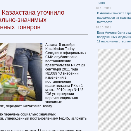
тенге
18.10.2011
 Казахстана уточнило
В Алматы таксист стр
пассажиров из травма
ально-значимых
пистолета
нных товаров
18.10.2011
Близ Алматы была зад
вооруженных людей на
11 нарезными ствола
Астана. 5 октября.
Kazakhstan Today -
Сегодня в официальных
СМИ опубликовано
постановление
правительства РК от 23
сентября 2011 года
№1089 "О внесении
изменения в
постановление
правительства РК от 1
марта 2010 года №145
"Об утверждении
перечня социально
значимых
в", передает Kazakhstan Today.
ло перечень социально значимых
ов, утвержденный постановлением №145, изложить
чимых товаров входят 18 продуктов питания: мука