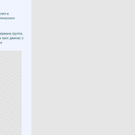
елял в
тического
ержана группа
 трех джипах с
ми