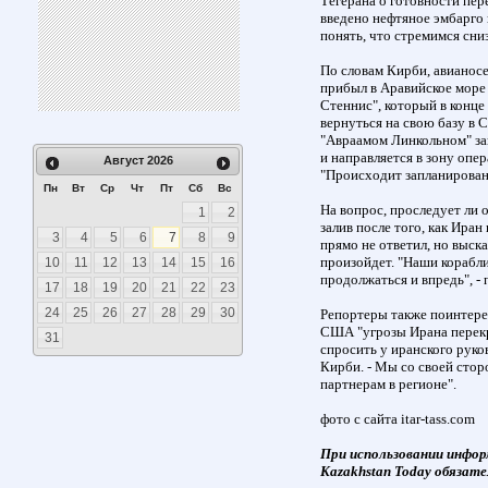
Тегерана о готовности пер
введено нефтяное эмбарго п
понять, что стремимся сниз
По словам Кирби, авианос
прибыл в Аравийское море
Стеннис", который в конце
вернуться на свою базу в С
"Авраамом Линкольном" за
и направляется в зону опе
Август
2026
"Происходит запланированн
Пн
Вт
Ср
Чт
Пт
Сб
Вс
На вопрос, проследует ли 
1
2
залив после того, как Ира
3
4
5
6
7
8
9
прямо не ответил, но выск
произойдет. "Наши корабли
10
11
12
13
14
15
16
продолжаться и впредь", - 
17
18
19
20
21
22
23
24
25
26
27
28
29
30
Репортеры также поинтерес
США "угрозы Ирана перек
31
спросить у иранского руков
Кирби. - Мы со своей сто
партнерам в регионе".
фото с сайта itar-tass.com
При использовании инфор
Kazakhstan Today обязате