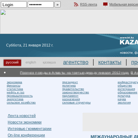
RSS-лента
Мобильная верси
Добавить в избранное
Суббота, 21 января 2012 г.
агентство
контакты
пр
русский
english
қазақша
Прогноз погоды в Алматы на третью декаду января 2012 года
В Аста
экономика
президент
инфраструкт
финансы
политика
общество
статистика
правительство
интеграция
нефть и газ
законотворчество
образование
промышленность
парламент
культура
энергетика
назначения
наука
сельское хозяйство
силовые структуры
экология
Лента новостей
Новости экономики
Интервью / комментарии
On-line конференции
МЕЖДУНАРОДНЫЕ Д