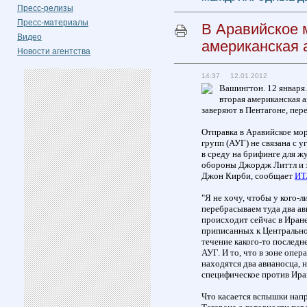
Пресс-релизы
Пресс-материалы
В Аравийское 
Видео
американская 
Новости агентства
14:37 12.01.2012
Вашингтон. 12 января.
вторая американская а
заверяют в Пентагоне, пер
Отправка в Аравийское мо
групп (АУГ) не связана с 
в среду на брифинге для ж
обороны Джордж Литтл и 
Джон Кирби, сообщает
ИТ
"Я не хочу, чтобы у кого-
перебрасываем туда два ав
происходит сейчас в Иране,
приписанных к Центральн
течение какого-то послед
АУГ. И то, что в зоне опе
находятся два авианосца, н
специфическое против Ира
Что касается вспышки нап