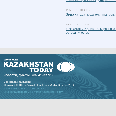
Убийства иранских ядерщиков - 
11:55 15.01.2012
Эмир Катара предложил направит
15:12 13.01.2012
Казахстан и Ирак готовы развива
сотрудничество
Все права защишены
Copyright © ТОО «Kazakhstan Today Media Group», 2012
Авторские права на материалы
Информационного Агентства Kazakstan Today