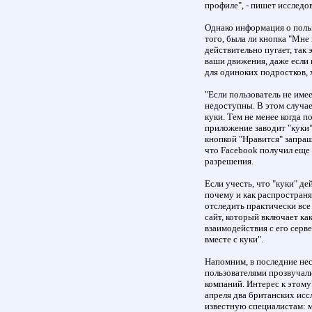
профиле", - пишет исследов
Однако информация о польз
того, была ли кнопка "Мне 
действительно пугает, так 
ваши движения, даже если 
для одиноких подростков, 
"Если пользователь не имее
недоступны. В этом случа
куки. Тем не менее когда 
приложение заводит "куки"
кнопкой "Нравится" запраш
что Facebook получил еще
разрешения.
Если учесть, что "куки" де
почему и как распространя
отследить практически все 
сайт, который включает ка
взаимодействия с его сер
вместе с куки".
Напомним, в последние нес
пользователями прозвучал
компаний. Интерес к этому 
апреля два британских ис
известную специалистам: 