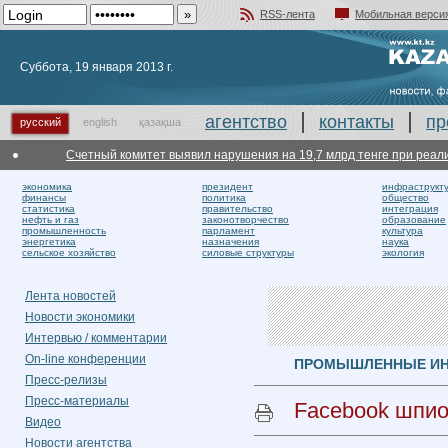
RSS-лента
Мобильная верси
Добавить в избранное
Суббота, 19 января 2013 г.
агентство
контакты
пр
русский
english
қазақша
Счетный комитет выявил нарушения на 19,7 млрд тенге при реализации
экономика
президент
инфраструкт
финансы
политика
общество
статистика
правительство
интеграция
нефть и газ
законотворчество
образование
промышленность
парламент
культура
энергетика
назначения
наука
сельское хозяйство
силовые структуры
экология
Лента новостей
Новости экономики
Интервью / комментарии
On-line конференции
ПРОМЫШЛЕННЫЕ И
Пресс-релизы
Пресс-материалы
Facebook шпио
Видео
Новости агентства