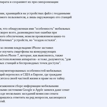
парата и сохраняют их при синхронизации
нии, хранящийся на устройствах файл с геоданными
амого пользователя, а лишь окружающих его станций
и, что обнаруженная ими "особенность" мобильных
 скорее всего, разновидностью ошибки при
ого обеспечения, нежели проявлением каких-то
лочных" устройств, но "осадок остался".
за своими владельцами iPhone заставил
ее изучить смартфоны на конкурирующих
ndows Phone 7, которые, как выяснилось, также
стоположении аппаратов - и тоже, разумеется, "для
вых станций и беспроводных точек доступа".
документированных особенностей мобильных
ящий переполох в США и Европе, где граждане
ятся к своей частной жизни и праве на ее тайну.
 незаконном сборе информации мобильными
ными системами Google и Apple занялся даже сенат
де нескольких заседаний комиссии сената
пришлось ответить на ряд вопросов, касающихся
гий.