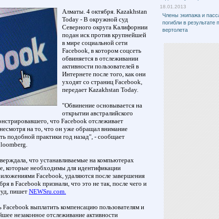
18.01.2013
Алматы. 4 октября. Kazakhstan
Члены экипажа и пас
Today - В окружной суд
погибли в результате 
Северного округа Калифорнии
вертолета
подан иск против крупнейшей
в мире социальной сети
Facebook, в котором соцсеть
обвиняется в отслеживании
активности пользователей в
Интернете после того, как они
уходят со страниц Facebook,
передает Kazakhstan Today.
"Обвинение основывается на
открытии австралийского
онстрировавшего, что Facebook отслеживает
 несмотря на то, что он уже обращал внимание
ь подобной практики год назад", - сообщает
loomberg.
верждала, что устанавливаемые на компьютерах
ie, которые необходимы для идентификации
приложениями Facebook, удаляются после завершения
бря в Facebook признали, что это не так, после чего и
суд, пишет
NEWSru.com.
ь Facebook выплатить компенсацию пользователям и
ейшее незаконное отслеживание активности