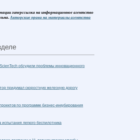
мации гиперссылка на информационное агентство
льна.
Авторские права на материалы агентства
зделе
iScienTech обсудили проблемы инновационного
тор придумал скоростную железную дорогу
проектов по программе бизнес-инкубирования
а испытания легкого беспилотника