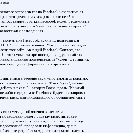
атель.
ователе отправляется на Facebook независимо от
нравится" реально активирована или нет. Что
этот осознание того, как Facebook может отслеживать
вы и не вступил в это "сообщество мнимых друзей"
холостяков и разведенных.
т аккаунта на Facebook, куки и ID пользователя
е HTTP GET запрос кнопки "Мне нравится" не выдает
посещается сайт, имеющий Facebook Connect, это
. С этого момента при посещении других сайтов с
иваются данные пользователя из "куков". Это значит,
 одну порцию информации, не спрашивая
йствительны в течение двух лет, становится понятно,
ются данные пользователей. "Имея "куки", можно
действия в сети", - говорит Роозендааль. "Каждый
кое-либо содержимое Facebook, будет инициировать
верами, раскрывая информацию о посещаемом сайте
колько месяцев обвинения в слежке за
и в отношении целого ряда крупных интернет-
вопросу заметно усилился, после того как в конце
следователя обнародовали информацию, давно
мобильные устройства Apple записывают в память