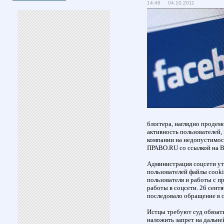
14:46 04.10.2011
блоггера, наглядно продем
активность пользователей,
компании на недопустимост
ПРАВО.RU со ссылкой на B
Администрация соцсети ут
пользователей файлы cook
пользователя и работы с 
работы в соцсети. 26 сентя
последовало обращение в 
Истцы требуют суд обязат
наложить запрет на дальн