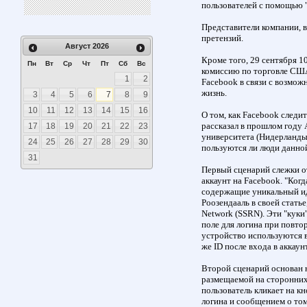
пользователей с помощью "
Представители компании, в
претензий.
Август
2026
Кроме того, 29 сентября 
Пн
Вт
Ср
Чт
Пт
Сб
Вс
комиссию по торговле США
1
2
Facebook в связи с возмо
жизнь.
3
4
5
6
7
8
9
10
11
12
13
14
15
16
О том, как Facebook следи
рассказал в прошлом году 
17
18
19
20
21
22
23
университета (Нидерланды)
24
25
26
27
28
29
30
пользуются ли люди данной
31
Первый сценарий слежки от
аккаунт на Facebook. "Когд
содержащие уникальный иде
Роозендааль в своей статье
Network (SSRN). Эти "кук
поле для логина при повто
устройство используются 
же ID после входа в аккаунт
Второй сценарий основан н
размещаемой на сторонних 
пользователь кликает на к
логина и сообщением о том