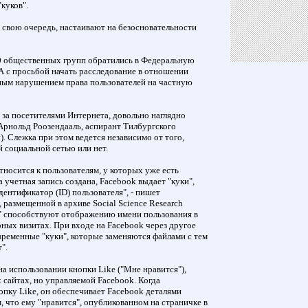
куков".
 свою очередь, настаивают на безосновательности
10 общественных групп обратились в Федеральную
 с просьбой начать расследование в отношении
жным нарушением права пользователей на частную
т за посетителями Интернета, довольно наглядно
Арнольд Роозендааль, аспирант Тилбургского
. Слежка при этом ведется независимо от того,
 социальной сетью или нет.
носится к пользователям, у которых уже есть
а учетная запись создана, Facebook выдает "куки",
нтификатор (ID) пользователя", - пишет
, размещенной в архиве Social Science Research
и" способствуют отображению имени пользования в
рных визитах. При входе на Facebook через другое
временные "куки", которые заменяются файлами с тем
".
а использовании кнопки Like ("Мне нравится"),
сайтах, но управляемой Facebook. Когда
нопку Like, он обеспечивает Facebook деталями
, что ему "нравится", опубликованном на страничке в