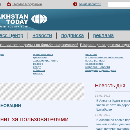
я
Письмо в редакцию
Архив новостей
есс-центр
новости
подписка
реклама
 госпрограммы по борьбе с наркоманией
В Караганде задержали подозреваем
ура
происшествия
регионы
криминал
промышленные инновации
здравоохранение
пресс-релизы
разное
содружество
спорт
мировые новости
события
международные дела
космос
Новость дня
18.01.2013
В Алматы будет огран
ННОВАЦИИ
частных авто по дорог
Шымбулак
18.01.2013
нит за пользователями
В Астане во время пе
ночном клубе один чел
один получил ранение