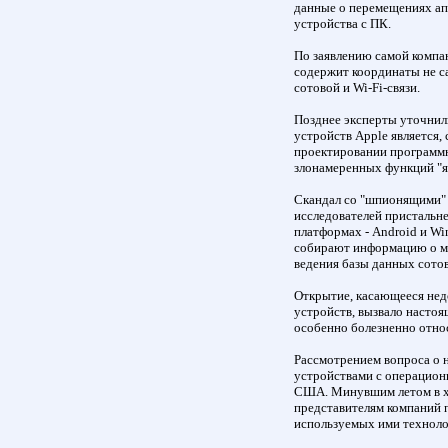
данные о перемещениях ап
устройства с ПК.
По заявлению самой компа
содержит координаты не с
сотовой и Wi-Fi-связи.
Позднее эксперты уточнил
устройств Apple является,
проектировании программн
злонамеренных функций "яб
Скандал со "шпионящими" 
исследователей пристальн
платформах - Android и Wi
собирают информацию о ме
ведения базы данных сото
Открытие, касающееся не
устройств, вызвало насто
особенно болезненно относ
Рассмотрением вопроса о
устройствами с операцион
США. Минувшим летом в хо
представителям компаний 
используемых ими техноло