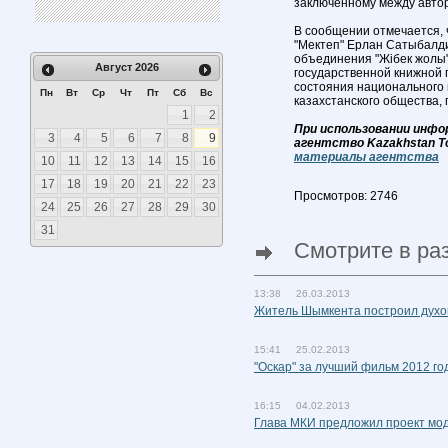
заключенному между авторо
В сообщении отмечается, 
"Мектеп" Ерлан Сатыбалди
объединения "Жібек жолы
Август
2026
государственной книжной
состояния национального 
Пн
Вт
Ср
Чт
Пт
Сб
Вс
казахстанского общества,
1
2
При использовании инфо
3
4
5
6
7
8
9
агентство Kazakhstan T
материалы агентства
10
11
12
13
14
15
16
17
18
19
20
21
22
23
Просмотров: 2746
24
25
26
27
28
29
30
31
Смотрите в ра
13:38 26.03.2013
Житель Шымкента построил духов
15:41 25.02.2013
"Оскар" за лучший фильм 2012 г
16:15 04.02.2013
Глава МКИ предложил проект мо