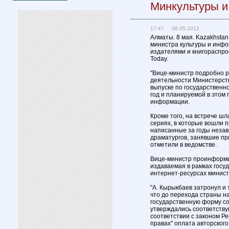
Минкультуры 
17:47 08.05.2012
Алматы. 8 мая. Kazakhstan
министра культуры и инф
издателями и книгораспро
Today.
"Вице-министр подробно р
деятельности Министерств
выпуске по государственн
год и планируемой в этом 
информации.
Кроме того, на встрече ш
сериях, в которые вошли 
написанные за годы незав
драматургов, занявшие при
отметили в ведомстве.
Вице-министр проинформир
издаваемая в рамках госу
интернет-ресурсах минист
"А. Кырыкбаев затронул и 
что до перехода страны н
государственную форму со
утверждались соответству
соответствии с законом Р
правах" оплата авторского