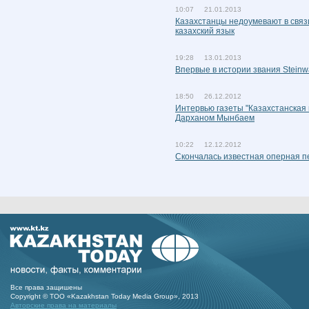
10:07 21.01.2013
Казахстанцы недоумевают в связ
казахский язык
19:28 13.01.2013
Впервые в истории звания Steinwa
18:50 26.12.2012
Интервью газеты "Казахстанская
Дарханом Мынбаем
10:22 12.12.2012
Скончалась известная оперная п
Все права защишены
Copyright © ТОО «Kazakhstan Today Media Group», 2013
Авторские права на материалы