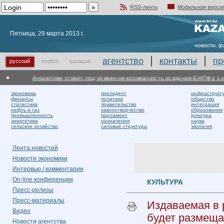
RSS-лента
Мобильная верси
Добавить в избранное
Пятница, 29 марта 2013 г.
агентство
контакты
пр
русский
english
қазақша
Аналитики ставят под сомнение возможность создания ЕНПФ к 1 ию
экономика
президент
инфраструкт
финансы
политика
общество
статистика
правительство
интеграция
нефть и газ
законотворчество
образование
промышленность
парламент
культура
энергетика
назначения
наука
сельское хозяйство
силовые структуры
экология
Лента новостей
Новости экономики
Интервью / комментарии
On-line конференции
КУЛЬТУРА
Пресс-релизы
Пресс-материалы
Издаваемая в 
Видео
будет размеща
Новости агентства