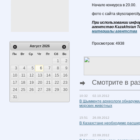
Начало конкурса в 20.00.
фото с сайта skyscrapercit
При использовании инфо
агентство Kazakhstan T
материалы агентства
Просмотров: 4938
Август
2026
Пн
Вт
Ср
Чт
Пт
Сб
Вс
1
2
3
4
5
6
7
8
9
10
11
12
13
14
15
16
Смотрите в ра
17
18
19
20
21
22
23
24
25
26
27
28
29
30
10:32 02.10.2012
31
В Шымкенте археологи обнаружи
морских животных
15:51 26.09.2012
В Казахстане необходимо расшир
19:27 22.09.2012