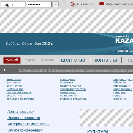
RSS-лента
Мобильная верси
Добавить в избранное
Суббота, 06 октября 2012 г.
агентство
контакты
пр
русский
english
қазақша
С Днем Учителя
В Алматинской области жительница поселка распо
экономика
президент
инфраструкт
финансы
политика
общество
статистика
правительство
интеграция
нефть и газ
законотворчество
образование
промышленность
парламент
культура
энергетика
назначения
наука
сельское хозяйство
силовые структуры
экология
Лента новостей
Новости экономики
Интервью / комментарии
On-line конференции
КУЛЬТУРА