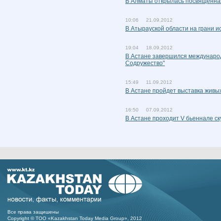
В Алматы открылась посвященна
10:06 21.09.2012
В Атырауской области на грани 
19:04 18.09.2012
В Астане завершился междунаро
Содружество"
15:49 11.09.2012
В Астане пройдет выставка живы
16:50 07.09.2012
В Астане проходит V бьеннале ск
Все права защишены
Copyright © ТОО «Kazakhstan Today Media Group», 2012