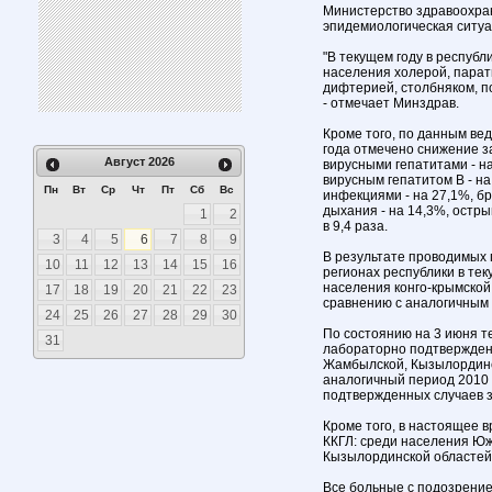
Министерство здравоохран
эпидемиологическая ситуа
"В текущем году в респуб
населения холерой, парат
дифтерией, столбняком, 
- отмечает Минздрав.
Кроме того, по данным ве
года отмечено снижение 
Август
2026
вирусными гепатитами - на
вирусным гепатитом В - на
Пн
Вт
Ср
Чт
Пт
Сб
Вс
инфекциями - на 27,1%, бр
дыхания - на 14,3%, остр
1
2
в 9,4 раза.
3
4
5
6
7
8
9
В результате проводимых
10
11
12
13
14
15
16
регионах республики в те
населения конго-крымской 
17
18
19
20
21
22
23
сравнению с аналогичным 
24
25
26
27
28
29
30
По состоянию на 3 июня т
31
лабораторно подтвержденн
Жамбылской, Кызылординс
аналогичный период 2010 
подтвержденных случаев з
Кроме того, в настоящее 
ККГЛ: среди населения Юж
Кызылординской областей 
Все больные с подозрение