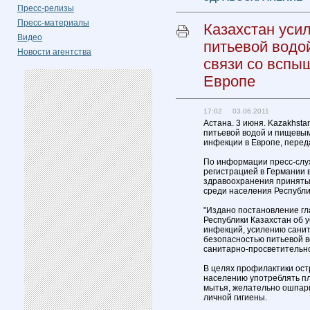
Пресс-релизы
Пресс-материалы
Казахстан уси
Видео
питьевой водо
Новости агентства
связи со вспы
Европе
17:02 03.06.2011
Астана. 3 июня. Kazakhsta
питьевой водой и пищевым
инфекции в Европе, переда
По информации пресс-служ
регистрацией в Германии
здравоохранения приняты
среди населения Республи
"Издано постановление гл
Республики Казахстан об 
инфекций, усилению санит
безопасностью питьевой в
санитарно-просветительно
В целях профилактики ос
населению употреблять п
мытья, желательно ошпари
личной гигиены.