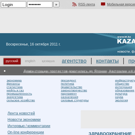
RSS-лента
Мобильная верси
Добавить в избранное
Воскресенье, 16 октября 2011 г.
агентство
контакты
пр
русский
english
қазақша
Демонстрации протестов докатились до Японии, Австралии и Кана
экономика
президент
инфраструкт
финансы
политика
общество
статистика
правительство
интеграция
нефть и газ
законотворчество
образование
промышленность
парламент
культура
энергетика
назначения
наука
сельское хозяйство
силовые структуры
экология
Лента новостей
Новости экономики
Интервью / комментарии
On-line конференции
ЗДРАВООХРАНЕНИЕ