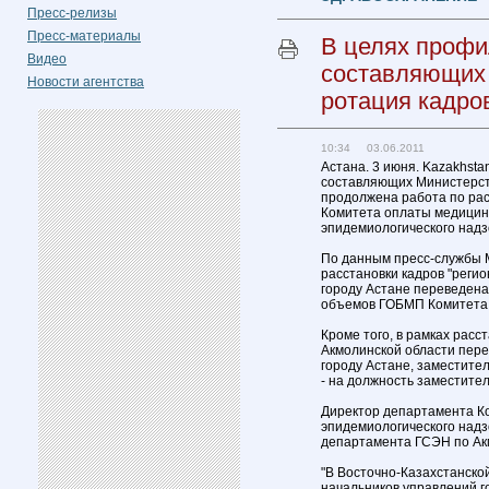
Пресс-релизы
Пресс-материалы
В целях профи
Видео
составляющих
Новости агентства
ротация кадро
10:34 03.06.2011
Астана. 3 июня. Kazakhsta
составляющих Министерст
продолжена работа по рас
Комитета оплаты медицинс
эпидемиологического надз
По данным пресс-службы 
расстановки кадров "реги
городу Астане переведена
объемов ГОБМП Комитета 
Кроме того, в рамках расс
Акмолинской области пере
городу Астане, заместите
- на должность заместите
Директор департамента Ко
эпидемиологического надз
департамента ГСЭН по Ак
"В Восточно-Казахстанско
начальников управлений г