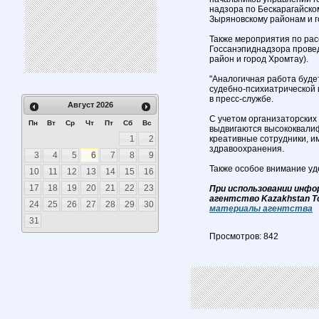
надзора по Бескарагайском
Зыряновскому районам и г
Также мероприятия по рас
Госсанэпиднадзора провед
район и город Хромтау).
"Аналогичная работа буде
судебно-психиатрической 
в пресс-службе.
Август
2026
С учетом организаторских
Пн
Вт
Ср
Чт
Пт
Сб
Вс
выдвигаются высококвали
1
2
креативные сотрудники, и
здравоохранения.
3
4
5
6
7
8
9
Также особое внимание уд
10
11
12
13
14
15
16
17
18
19
20
21
22
23
При использовании инфо
агентство Kazakhstan T
24
25
26
27
28
29
30
материалы агентства
31
Просмотров: 842