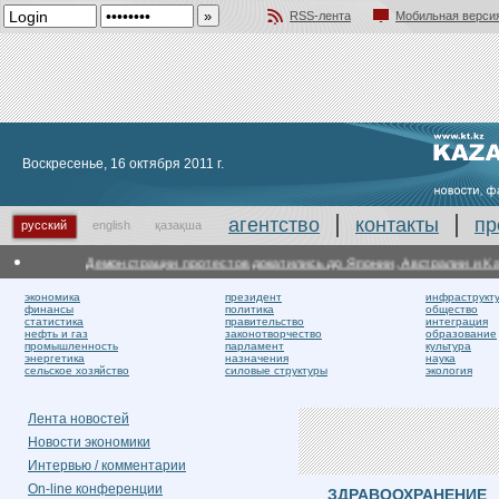
RSS-лента
Мобильная верси
Добавить в избранное
Воскресенье, 16 октября 2011 г.
агентство
контакты
пр
русский
english
қазақша
Демонстрации протестов докатились до Японии, Австралии и Кана
экономика
президент
инфраструкт
финансы
политика
общество
статистика
правительство
интеграция
нефть и газ
законотворчество
образование
промышленность
парламент
культура
энергетика
назначения
наука
сельское хозяйство
силовые структуры
экология
Лента новостей
Новости экономики
Интервью / комментарии
On-line конференции
ЗДРАВООХРАНЕНИЕ