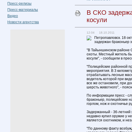
Пресс-релизы
Пресс-материалы
В СКО задержа
Видео
косули
Новости агентства
12:04 18.10.2011
Петропавловск. 18 окт
задержан браконьер з
"В Тайыншинском районе 
охоты. Местный житель бы
косули", - сообщили в пре
"Полицейские районной п
мероприятия. В 3 километ
отрабатывать лесные мас
водитель которой при виде
все же остановили, при д
шерсть животного", - поясн
По информации пресс - слу
браконьер, полицейские н
горлом, нож и охотничье р
Задержанный - 36-летний 
недавно купил оружие у не
является охотником, и не
"По данному факту возбуж