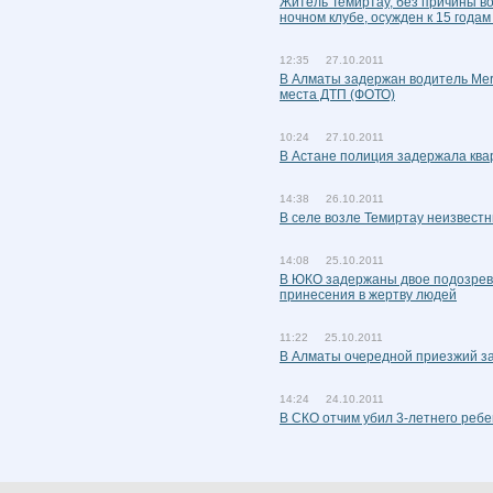
Житель Темиртау, без причины во
ночном клубе, осужден к 15 года
12:35 27.10.2011
В Алматы задержан водитель Mer
места ДТП (ФОТО)
10:24 27.10.2011
В Астане полиция задержала ква
14:38 26.10.2011
В селе возле Темиртау неизвест
14:08 25.10.2011
В ЮКО задержаны двое подозрева
принесения в жертву людей
11:22 25.10.2011
В Алматы очередной приезжий за
14:24 24.10.2011
В СКО отчим убил 3-летнего ребе