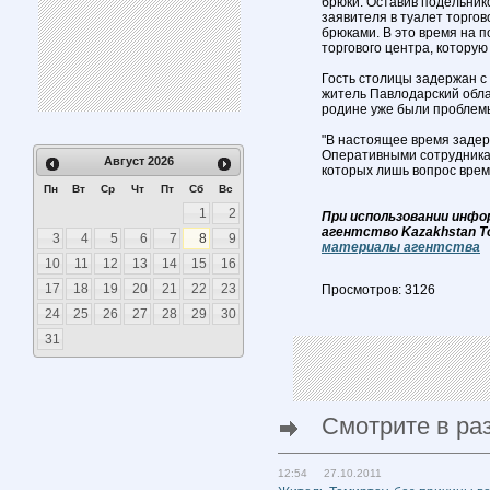
брюки. Оставив подельник
заявителя в туалет торгов
брюками. В это время на 
торгового центра, которую
Гость столицы задержан с
житель Павлодарский облас
родине уже были проблемы
"В настоящее время задер
Оперативными сотрудника
Август
2026
которых лишь вопрос врем
Пн
Вт
Ср
Чт
Пт
Сб
Вс
1
2
При использовании инфо
агентство Kazakhstan T
3
4
5
6
7
8
9
материалы агентства
10
11
12
13
14
15
16
17
18
19
20
21
22
23
Просмотров: 3126
24
25
26
27
28
29
30
31
Смотрите в ра
12:54 27.10.2011