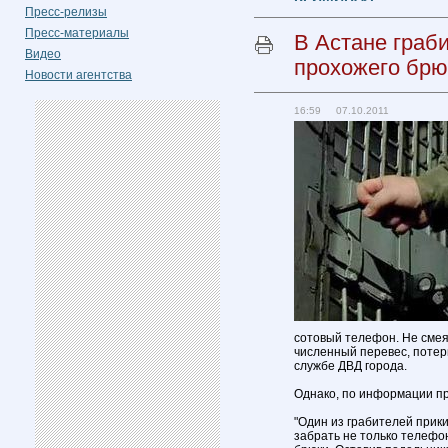
Пресс-релизы
Пресс-материалы
В Астане граби
Видео
прохожего брю
Новости агентства
16:59 07.10.2011
сотовый телефон. Не смея
численный перевес, потер
службе ДВД города.
Однако, по информации пр
"Один из грабителей прик
забрать не только телефо