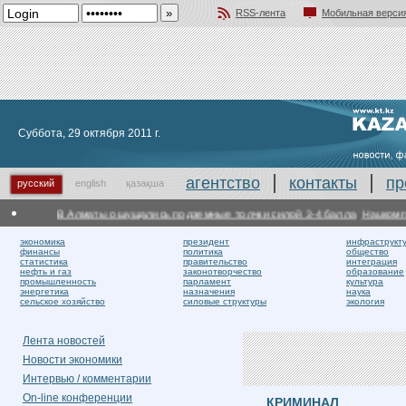
RSS-лента
Мобильная верси
Добавить в избранное
Суббота, 29 октября 2011 г.
агентство
контакты
пр
русский
english
қазақша
В Алматы ощущались подземные толчки силой 3-4 балла
Нацкомпани
экономика
президент
инфраструкт
финансы
политика
общество
статистика
правительство
интеграция
нефть и газ
законотворчество
образование
промышленность
парламент
культура
энергетика
назначения
наука
сельское хозяйство
силовые структуры
экология
Лента новостей
Новости экономики
Интервью / комментарии
On-line конференции
КРИМИНАЛ