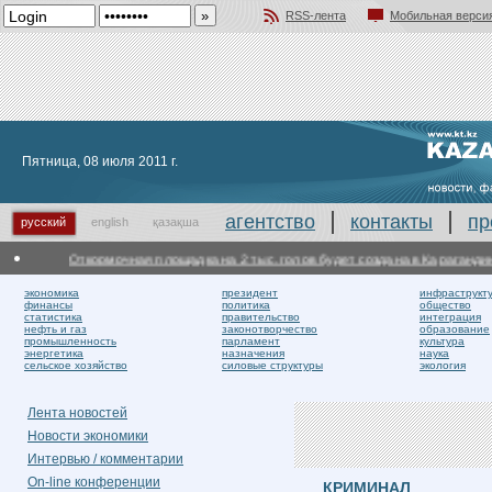
RSS-лента
Мобильная верси
Добавить в избранное
Пятница, 08 июля 2011 г.
агентство
контакты
пр
русский
english
қазақша
Откормочная площадка на 2 тыс. голов будет создана в Карагандинск
экономика
президент
инфраструкт
финансы
политика
общество
статистика
правительство
интеграция
нефть и газ
законотворчество
образование
промышленность
парламент
культура
энергетика
назначения
наука
сельское хозяйство
силовые структуры
экология
Лента новостей
Новости экономики
Интервью / комментарии
On-line конференции
КРИМИНАЛ