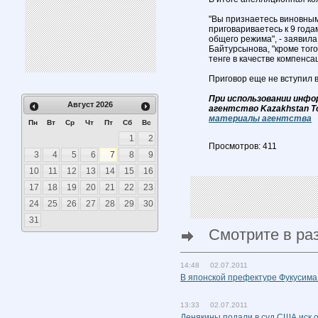
"Вы признаетесь виновным
приговариваетесь к 9 год
общего режима", - заявила
Байтурсынова, "кроме тог
тенге в качестве компенса
Приговор еще не вступил в
При использовании инфо
Август
2026
агентство Kazakhstan T
материалы агентства
Пн
Вт
Ср
Чт
Пт
Сб
Вс
1
2
Просмотров: 411
3
4
5
6
7
8
9
10
11
12
13
14
15
16
17
18
19
20
21
22
23
24
25
26
27
28
29
30
31
Смотрите в ра
14:48 02.07.2011
В японской префектуре Фукусим
13:33 02.07.2011
Денякины подали в суд США иск о