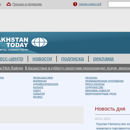
я
Письмо в редакцию
Архив новостей
есс-центр
новости
подписка
реклама
h Ratings
В Казахстане в субботу синоптики прогнозируют ясную, морозную 
ура
происшествия
регионы
криминал
промышленные инновации
здравоохранение
пресс-релизы
разное
содружество
спорт
мировые новости
события
международные дела
космос
Новость дня
20.01.2012
Нурлан Нигматулин и
мажилиса парламента