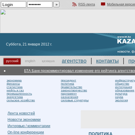
RSS-лента
Мобильная верси
Добавить в избранное
Суббота, 21 января 2012 г.
агентство
контакты
пр
русский
english
қазақша
БТА Банк прокомментировал изменение его рейтинга агентством Fitc
экономика
президент
инфраструкт
финансы
политика
общество
статистика
правительство
интеграция
нефть и газ
законотворчество
образование
промышленность
парламент
культура
энергетика
назначения
наука
сельское хозяйство
силовые структуры
экология
Лента новостей
Новости экономики
Интервью / комментарии
On-line конференции
ПОЛИТИКА