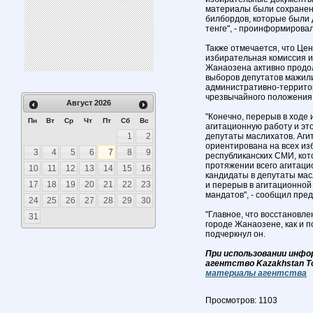
материалы были сохранены
билбордов, которые были 
тенге", - проинформировал
Также отмечается, что Це
избирательная комиссия и
Жанаозена активно продо
выборов депутатов мажили
административно-террито
чрезвычайного положения
Август
2026
"Конечно, перерыв в ходе
Пн
Вт
Ср
Чт
Пт
Сб
Вс
агитационную работу и эт
1
2
депутаты маслихатов. Аги
ориентирована на всех из
3
4
5
6
7
8
9
республиканских СМИ, ко
протяжении всего агитацио
10
11
12
13
14
15
16
кандидаты в депутаты мас
17
18
19
20
21
22
23
и перерыв в агитационной
мандатов", - сообщил пре
24
25
26
27
28
29
30
"Главное, что восстановл
31
городе Жанаозене, как и по
подчеркнул он.
При использовании инфо
агентство Kazakhstan T
материалы агентства
Просмотров: 1103