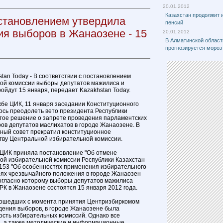
20.01.2012
Казахстан продолжит 
становлением утвердила
пенсий
ия выборов в Жанаозене - 15
20.01.2012
В Алматинской област
прогнозируется мороз 
stan Today - В соответствии с постановлением
ой комиссии выборы депутатов мажилиса и
ойдут 15 января, передает Kazakhstan Today.
жбе ЦИК, 11 января заседании Конституционного
лось преодолеть вето президента Республики
тое решение о запрете проведения парламентских
ов депутатов маслихатов в городе Жанаозене. В
нный совет прекратил конституционное
тву Центральной избирательной комиссии.
я, ЦИК приняла постановление "Об отмене
ой избирательной комиссии Республики Казахстан
/153 "Об особенностях применения избирательного
иях чрезвычайного положения в городе Жанаозен
согласно которому выборы депутатов мажилиса
РК в Жанаозене состоятся 15 января 2012 года.
прошедших с момента принятия Центризбиркомом
дения выборов, в городе Жанаозене была
сть избирательных комиссий. Однако все
, а также методические и информационные