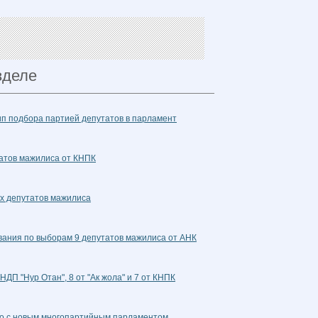
зделе
ип подбора партией депутатов в парламент
атов мажилиса от КНПК
их депутатов мажилиса
вания по выборам 9 депутатов мажилиса от АНК
НДП "Нур Отан", 8 от "Ак жола" и 7 от КНПК
о с новым многопартийным парламентом