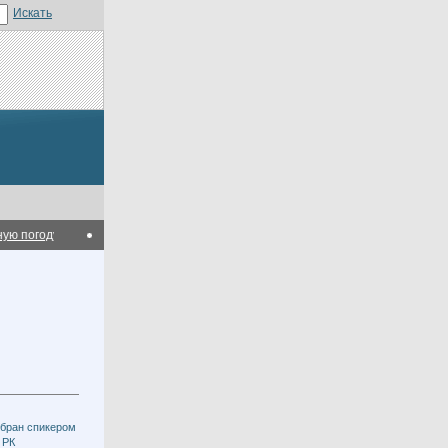
погоду
В Алматинской области в результате вспышки газо-воздушной смеси п
збран спикером
 РК