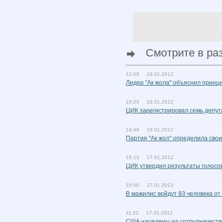
Смотрите в ра
12:09 19.01.2012
Лидер "Ак жола" объяснил принц
10:25 19.01.2012
ЦИК зарегистрировал семь депут
14:48 18.01.2012
Партия "Ак жол" определила сво
16:13 17.01.2012
ЦИК утвердил результаты голосо
16:00 17.01.2012
В мажилис войдут 83 человека от 
11:22 17.01.2012
США нацелены на сотрудничеств