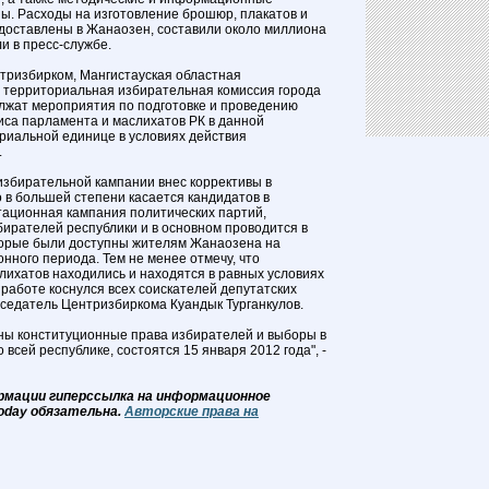
. Расходы на изготовление брошюр, плакатов и
доставлены в Жанаозен, составили около миллиона
и в пресс-службе.
нтризбирком, Мангистауская областная
 территориальная избирательная комиссия города
лжат мероприятия по подготовке и проведению
са парламента и маслихатов РК в данной
риальной единице в условиях действия
.
 избирательной кампании внес коррективы в
о в большей степени касается кандидатов в
тационная кампания политических партий,
бирателей республики и в основном проводится в
торые были доступны жителям Жанаозена на
нного периода. Тем не менее отмечу, что
лихатов находились и находятся в равных условиях
 работе коснулся всех соискателей депутатских
дседатель Центризбиркома Куандык Турганкулов.
ены конституционные права избирателей и выборы в
 всей республике, состоятся 15 января 2012 года", -
рмации гиперссылка на информационное
oday обязательна.
Авторские права на