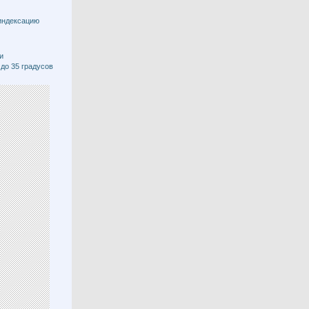
индексацию
и
до 35 градусов