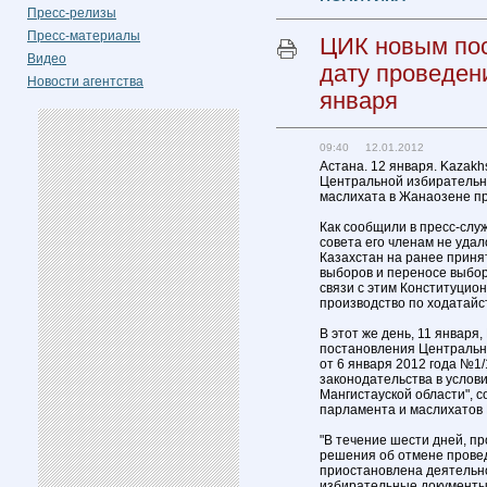
Пресс-релизы
Пресс-материалы
ЦИК новым по
Видео
дату проведен
Новости агентства
января
09:40 12.01.2012
Астана. 12 января. Kazakh
Центральной избирательн
маслихата в Жанаозене пр
Как сообщили в пресс-слу
совета его членам не уда
Казахстан на ранее приня
выборов и переносе выбор
связи с этим Конституцио
производство по ходатайс
В этот же день, 11 январ
постановления Центральн
от 6 января 2012 года №1
законодательства в услов
Мангистауской области", 
парламента и маслихатов 
"В течение шести дней, 
решения об отмене прове
приостановлена деятельно
избирательные документы