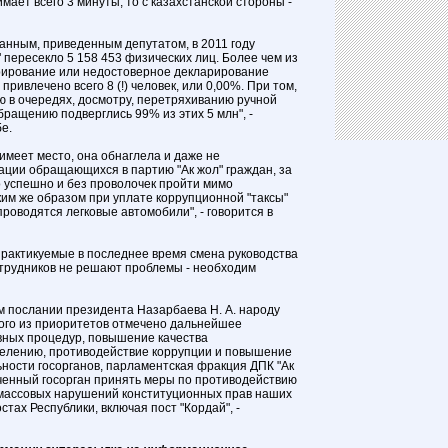
ает всего 3 минуты, то с казахстанской стороны -
нным, приведенным депутатом, в 2011 году
 пересекло 5 158 453 физических лиц. Более чем из
рирование или недостоверное декларирование
привлечено всего 8 (!) человек, или 0,00%. При том,
ю в очередях, досмотру, перетряхиванию ручной
бращению подверглись 99% из этих 5 млн", -
е.
имеет место, она обнаглела и даже не
ции обращающихся в партию "Ак жол" граждан, за
 успешно и без проволочек пройти мимо
ким же образом при уплате коррупционной "таксы"
проводятся легковые автомобили", - говорится в
практикуемые в последнее время смена руководства
трудников не решают проблемы - необходим
м послании президента Назарбаева Н. А. народу
ного из приоритетов отмечено дальнейшее
ных процедур, повышение качества
селению, противодействие коррупции и повышение
ьности госорганов, парламентская фракция ДПК "Ак
ченный госорган принять меры по противодействию
массовых нарушений конституционных прав наших
тах Республики, включая пост "Кордай", -