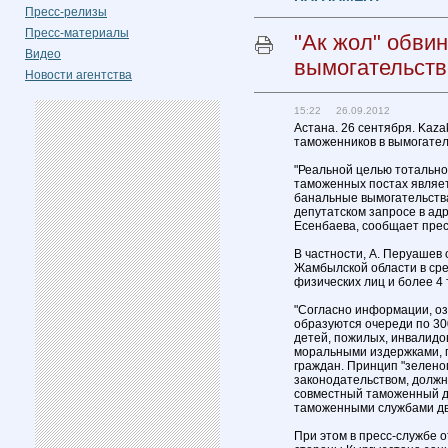
Пресс-релизы
Пресс-материалы
"Ак жол" обви
Видео
вымогательств
Новости агентства
15:22 26.09.2012
Астана. 26 сентября. Kaza
таможенников в вымогател
"Реальной целью тотально
таможенных постах являет
банальные вымогательства
депутатском запросе в ад
Есенбаева, сообщает прес
В частности, А. Перуашев 
Жамбылской области в сре
физических лиц и более 4 
"Согласно информации, озв
образуются очереди по 30
детей, пожилых, инвалидов
моральными издержками, 
граждан. Принцип "зеленог
законодательством, долж
совместный таможенный д
таможенными службами двух
При этом в пресс-службе о