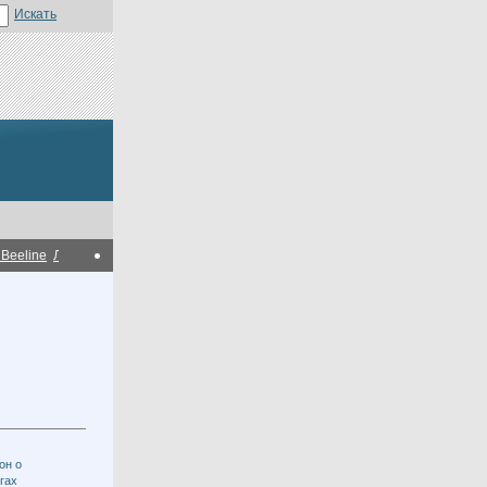
ine
Лидер "Ак жола" против предложения разрешить полицейским применят
он о
гах