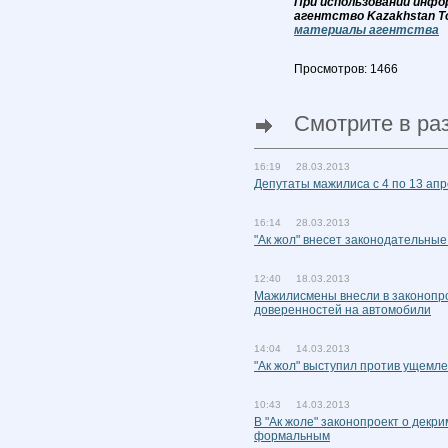
При использовании инфо
агентство Kazakhstan T
материалы агентства
Просмотров: 1466
Смотрите в ра
16:19 28.03.2013
Депутаты мажилиса с 4 по 13 ап
16:14 28.03.2013
"Ак жол" внесет законодательны
12:40 18.03.2013
Мажилисмены внесли в законопро
доверенностей на автомобили
14:04 14.03.2013
"Ак жол" выступил против ущемле
10:43 14.03.2013
В "Ак жоле" законопроект о дек
формальным