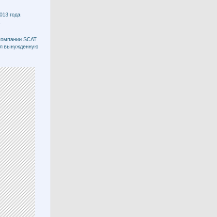
013 года
акомпании SCAT
ил вынужденную