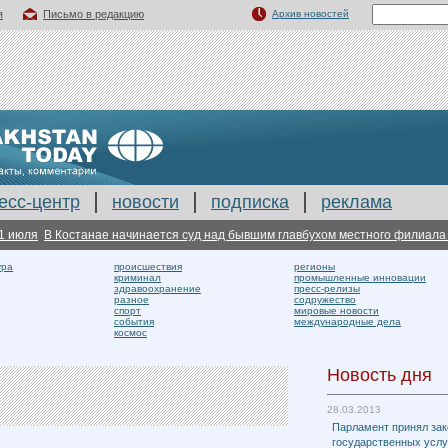
я
Письмо в редакцию
Архив новостей
есс-центр
новости
подписка
реклама
ля
В Костанае начинается суд над бывшим главбухом местного филиала Beel
ура
происшествия
регионы
криминал
промышленные инновации
здравоохранение
пресс-релизы
разное
содружество
спорт
мировые новости
события
международные дела
космос
Новость дня
28.03.2013
Парламент принял зак
государственных услу