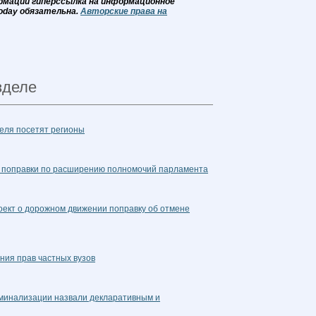
рмации гиперссылка на информационное
oday обязательна.
Авторские права на
зделе
реля посетят регионы
е поправки по расширению полномочий парламента
ект о дорожном движении поправку об отмене
ния прав частных вузов
риминализации назвали декларативным и