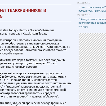
28.03.2013
В Казахстане птицей 2
нил таможенников в
избран гусь-пискулька
е
27.03.2013
В Актау самолет ави
после взлета соверш
посадку
khstan Today - Партия "Ак жол" обвинила
ьстве, передает Kazakhstan Today.
го контроля и массовых унижений граждан на
ся не обеспечение таможенного режима, а
", - заявил председатель "Ак жол" Азат Перуашев в
рес председателя Таможенного комитета Мажита
с-служба партии.
отметил, что через таможенный пост "Кордай" в
днем за сутки проходит примерно 25 тыс.
тыс. транспортных средств.
ученной в запросе, ежедневно с утра у поста
0 и более человек, включая женщин, малолетних
 и т. д. Переход границы сопровождается
поборами и унижениями личного достоинства наших
о" и "красного" коридоров, предусмотренный
ным образом не функционирует. Одновременный
осмотр товаров и транспортных средств
 стран не ведется", - заявили в "Ак жоле".
тметили, что, если процесс перехода границы со