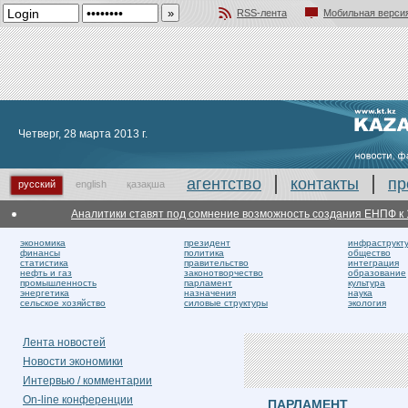
RSS-лента
Мобильная верси
Добавить в избранное
Четверг, 28 марта 2013 г.
агентство
контакты
пр
русский
english
қазақша
Аналитики ставят под сомнение возможность создания ЕНПФ к 1 ию
экономика
президент
инфраструкт
финансы
политика
общество
статистика
правительство
интеграция
нефть и газ
законотворчество
образование
промышленность
парламент
культура
энергетика
назначения
наука
сельское хозяйство
силовые структуры
экология
Лента новостей
Новости экономики
Интервью / комментарии
On-line конференции
ПАРЛАМЕНТ