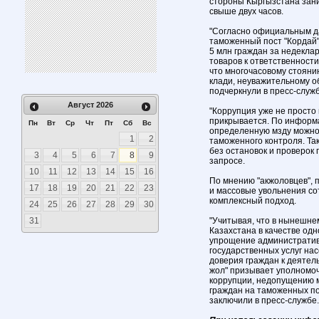
стороны Кыргызстана заним
свыше двух часов.
"Согласно официальным да
таможенный пост "Кордай"
5 млн граждан за недекла
товаров к ответственности 
что многочасовому стояни
клади, неуважительному о
подчеркнули в пресс-служб
Август
2026
"Коррупция уже не просто 
прикрывается. По информа
Пн
Вт
Ср
Чт
Пт
Сб
Вс
определенную мзду можно
1
2
таможенного контроля. Та
без остановок и проверок 
3
4
5
6
7
8
9
запросе.
10
11
12
13
14
15
16
По мнению "акжоловцев", 
17
18
19
20
21
22
23
и массовые увольнения со
комплексный подход.
24
25
26
27
28
29
30
31
"Учитывая, что в нынешне
Казахстана в качестве од
упрощение административ
государственных услуг на
доверия граждан к деятел
жол" призывает уполномо
коррупции, недопущению 
граждан на таможенных пос
заключили в пресс-службе.