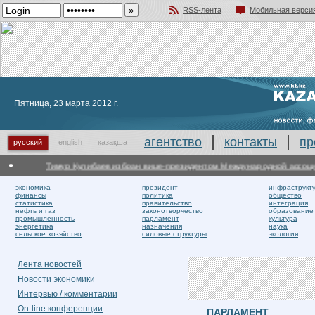
RSS-лента
Мобильная верси
Добавить в избранное
Пятница, 23 марта 2012 г.
агентство
контакты
пр
русский
english
қазақша
Тимур Кулибаев избран вице-президентом Международной ассоциац
экономика
президент
инфраструкт
финансы
политика
общество
статистика
правительство
интеграция
нефть и газ
законотворчество
образование
промышленность
парламент
культура
энергетика
назначения
наука
сельское хозяйство
силовые структуры
экология
Лента новостей
Новости экономики
Интервью / комментарии
On-line конференции
ПАРЛАМЕНТ