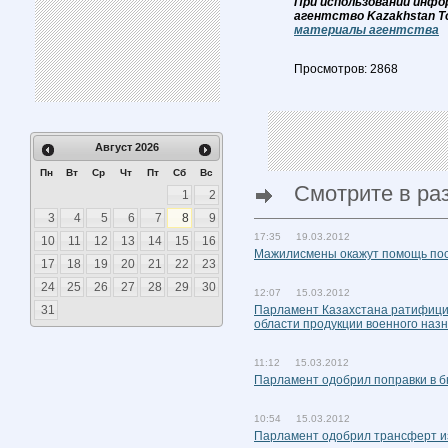
При использовании инфо
агентство Kazakhstan T
материалы агентства
Просмотров: 2868
Август
2026
Пн
Вт
Ср
Чт
Пт
Сб
Вс
Смотрите в ра
1
2
3
4
5
6
7
8
9
17:35 19.03.2012
10
11
12
13
14
15
16
Мажилисмены окажут помощь пос
17
18
19
20
21
22
23
24
25
26
27
28
29
30
12:07 15.03.2012
31
Парламент Казахстана ратифицир
области продукции военного наз
11:12 15.03.2012
Парламент одобрил поправки в б
10:54 15.03.2012
Парламент одобрил трансферт и