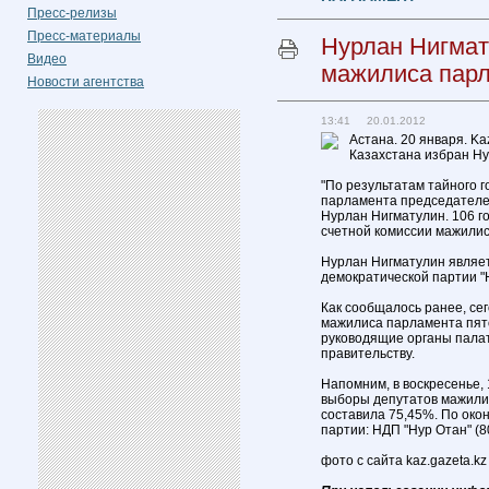
Пресс-релизы
Пресс-материалы
Нурлан Нигмат
Видео
мажилиса пар
Новости агентства
13:41 20.01.2012
Астана. 20 января. K
Казахстана избран Ну
"По результатам тайного 
парламента председателе
Нурлан Нигматулин. 106 го
счетной комиссии мажилис
Нурлан Нигматулин являе
демократической партии "
Как сообщалось ранее, се
мажилиса парламента пят
руководящие органы палат
правительству.
Напомним, в воскресенье,
выборы депутатов мажили
составила 75,45%. По ок
партии: НДП "Нур Отан" (8
фото с сайта kaz.gazeta.kz