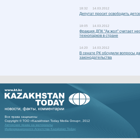
18:32 14.03.2012
Депутат просит освободить детск
18:05 14.03.2012
Фракция ДПК "Ак жол" считает н
технопарков в стране
14:20 14.03.2012
В сенате РК обсудили вопросы д
законодательства
Все права защишены
Copyright © ТОО «Kazakhstan Today Media Group», 2012
Авторские права на материалы
Информационного Агентства Kazakstan Today