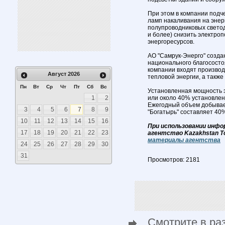
При этом в компании подч
ламп накаливания на энер
полупроводниковых светод
и более) снизить электро
энергоресурсов.
АО "Самрук-Энерго" создан
национального благососто
компании входят производ
Август
2026
тепловой энергии, а также
Пн
Вт
Ср
Чт
Пт
Сб
Вс
Установленная мощность э
1
2
или около 40% установлен
Ежегодный объем добывае
3
4
5
6
7
8
9
"Богатырь" составляет 40%
10
11
12
13
14
15
16
При использовании инфо
17
18
19
20
21
22
23
агентство Kazakhstan T
материалы агентства
24
25
26
27
28
29
30
31
Просмотров: 2181
Смотрите в ра