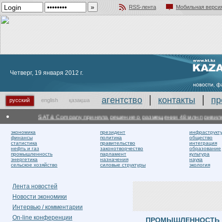
RSS-лента
Мобильная верси
Добавить в избранное
Четверг, 19 января 2012 г.
агентство
контакты
пр
русский
english
қазақша
SAT & Company приняла решение о размещении 48 млн привилеги
экономика
президент
инфраструкт
финансы
политика
общество
статистика
правительство
интеграция
нефть и газ
законотворчество
образование
промышленность
парламент
культура
энергетика
назначения
наука
сельское хозяйство
силовые структуры
экология
Лента новостей
Новости экономики
Интервью / комментарии
On-line конференции
ПРОМЫШЛЕННОСТЬ