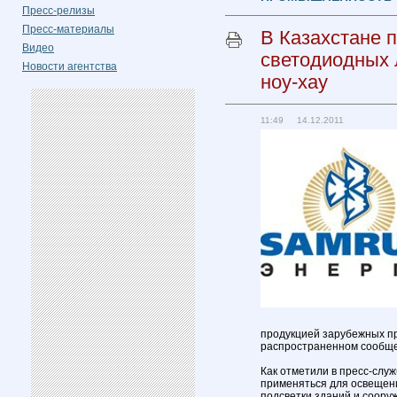
Пресс-релизы
Пресс-материалы
В Казахстане 
Видео
светодиодных 
Новости агентства
ноу-хау
11:49 14.12.2011
продукцией зарубежных про
распространенном сообщ
Как отметили в пресс-слу
применяться для освещени
подсветки зданий и соору