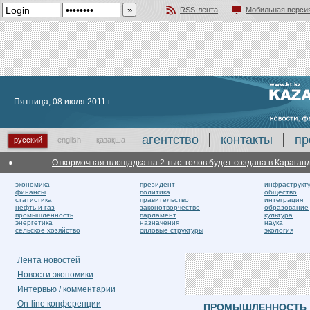
RSS-лента
Мобильная верси
Добавить в избранное
Пятница, 08 июля 2011 г.
агентство
контакты
пр
русский
english
қазақша
Откормочная площадка на 2 тыс. голов будет создана в Карагандин
экономика
президент
инфраструкт
финансы
политика
общество
статистика
правительство
интеграция
нефть и газ
законотворчество
образование
промышленность
парламент
культура
энергетика
назначения
наука
сельское хозяйство
силовые структуры
экология
Лента новостей
Новости экономики
Интервью / комментарии
On-line конференции
ПРОМЫШЛЕННОСТЬ