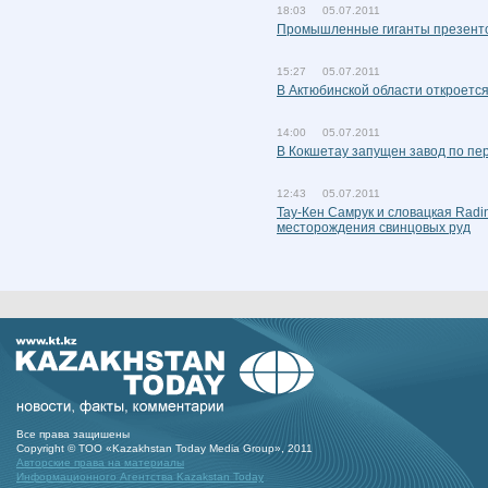
18:03 05.07.2011
Промышленные гиганты презент
15:27 05.07.2011
В Актюбинской области откроется
14:00 05.07.2011
В Кокшетау запущен завод по пе
12:43 05.07.2011
Тау-Кен Самрук и словацкая Radi
месторождения свинцовых руд
Все права защишены
Copyright © ТОО «Kazakhstan Today Media Group», 2011
Авторские права на материалы
Информационного Агентства Kazakstan Today