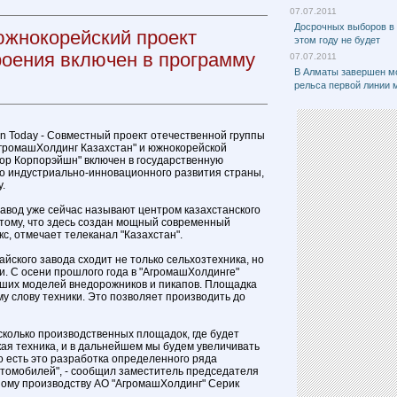
07.07.2011
Досрочных выборов в
южнокорейский проект
этом году не будет
оения включен в программу
07.07.2011
В Алматы завершен м
рельса первой линии 
an Today - Совместный проект отечественной группы
АгромашХолдинг Казахстан" и южнокорейской
ор Корпорэйшн" включен в государственную
о индустриально-инновационного развития страны,
.
авод уже сейчас называют центром казахстанского
тому, что здесь создан мощный современный
с, отмечает телеканал "Казахстан".
айского завода сходит не только сельхозтехника, но
. С осени прошлого года в "АгромашХолдинге"
йших моделей внедорожников и пикапов. Площадка
у слову техники. Это позволяет производить до
сколько производственных площадок, где будет
ая техника, и в дальнейшем мы будем увеличивать
о есть это разработка определенного ряда
томобилей", - сообщил заместитель председателя
ному производству АО "АгромашХолдинг" Серик