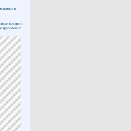
 мажилис в
онтаж ходового
метрополитена