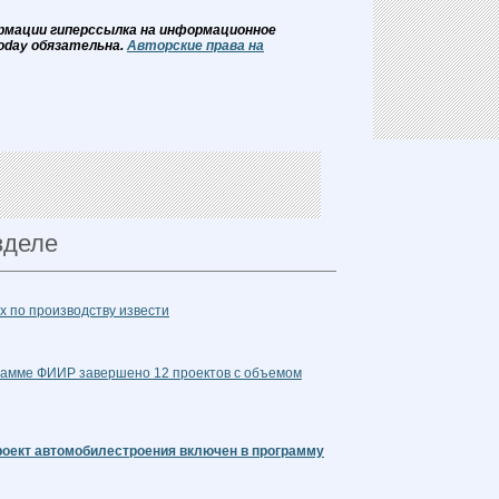
рмации гиперссылка на информационное
oday обязательна.
Авторские права на
зделе
х по производству извести
рамме ФИИР завершено 12 проектов с объемом
роект автомобилестроения включен в программу