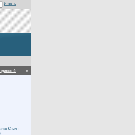
нской области
В Карагандинской области планируется построить мясопере
олее $2 млн
е