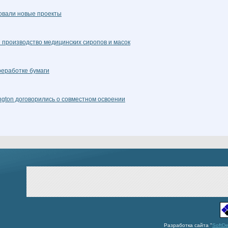
овали новые проекты
 производство медицинских сиропов и масок
реработке бумаги
ngton договорились о совместном освоении
Разработка сайта "
SoftD