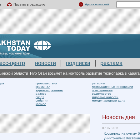
я
Письмо в редакцию
Архив новостей
есс-центр
новости
подписка
реклама
ской области
Нур Отан возьмет на контроль развитие технопарка в Караганди
ура
происшествия
регионы
криминал
промышленные инновации
здравоохранение
пресс-релизы
разное
содружество
спорт
мировые новости
события
международные дела
космос
Новость дня
07.07.2011
Косметику на сумму б
уничтожили в Костана