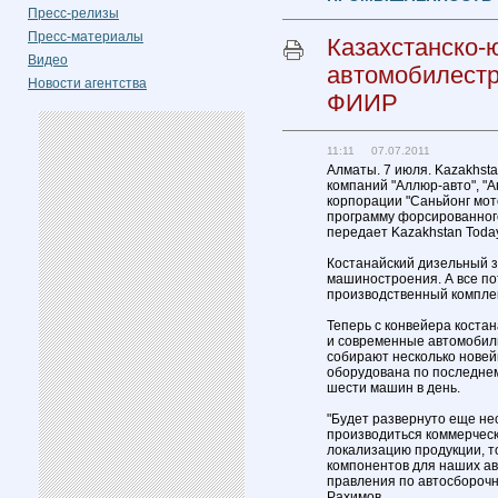
Пресс-релизы
Пресс-материалы
Казахстанско-
Видео
автомобилестр
Новости агентства
ФИИР
11:11 07.07.2011
Алматы. 7 июля. Kazakhst
компаний "Аллюр-авто", "
корпорации "Саньйонг мот
программу форсированног
передает Kazakhstan Today
Костанайский дизельный з
машиностроения. А все по
производственный комплек
Теперь с конвейера костан
и современные автомобили
собирают несколько нове
оборудована по последнем
шести машин в день.
"Будет развернуто еще не
производиться коммерческ
локализацию продукции, т
компонентов для наших ав
правления по автосбороч
Рахимов.