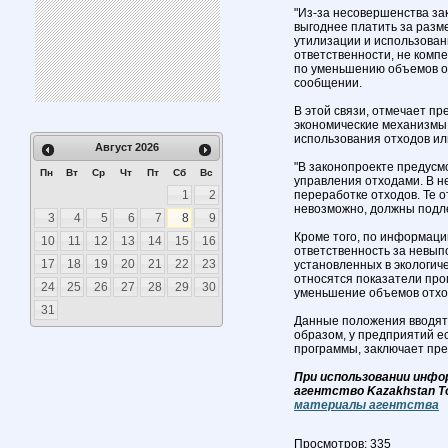
"Из-за несовершенства з
выгоднее платить за разм
утилизации и использован
ответственности, не комп
по уменьшению объемов от
сообщении.
В этой связи, отмечает пр
экономические механизмы
использования отходов ил
Август
2026
"В законопроекте предусм
Пн
Вт
Ср
Чт
Пт
Сб
Вс
управления отходами. В н
1
2
переработке отходов. Те 
невозможно, должны подле
3
4
5
6
7
8
9
Кроме того, по информац
10
11
12
13
14
15
16
ответственность за невып
17
18
19
20
21
22
23
установленных в экологич
относятся показатели пр
24
25
26
27
28
29
30
уменьшение объемов отхо
31
Данные положения вводятс
образом, у предприятий ес
программы, заключает пре
При использовании инфо
агентство Kazakhstan T
материалы агентства
Просмотров: 335