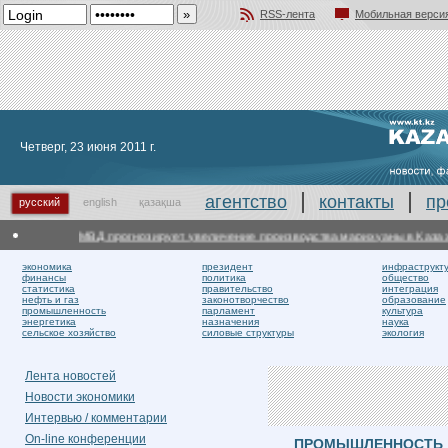
RSS-лента
Мобильная верси
Добавить в избранное
Четверг, 23 июня 2011 г.
агентство
контакты
пр
русский
english
қазақша
МВД прогнозирует увеличение производства марихуаны в Казахста
экономика
президент
инфраструкт
финансы
политика
общество
статистика
правительство
интеграция
нефть и газ
законотворчество
образование
промышленность
парламент
культура
энергетика
назначения
наука
сельское хозяйство
силовые структуры
экология
Лента новостей
Новости экономики
Интервью / комментарии
On-line конференции
ПРОМЫШЛЕННОСТЬ