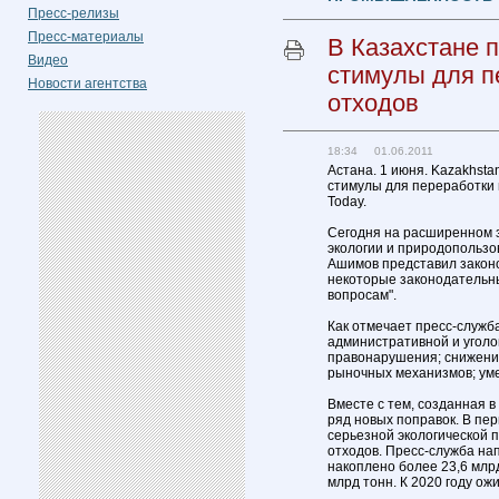
Пресс-релизы
Пресс-материалы
В Казахстане 
Видео
стимулы для 
Новости агентства
отходов
18:34 01.06.2011
Астана. 1 июня. Kazakhsta
стимулы для переработки
Today.
Сегодня на расширенном 
экологии и природопольз
Ашимов представил законо
некоторые законодательны
вопросам".
Как отмечает пресс-служб
административной и уголо
правонарушения; снижение
рыночных механизмов; ум
Вместе с тем, созданная в
ряд новых поправок. В пе
серьезной экологической 
отходов. Пресс-служба на
накоплено более 23,6 млрд
млрд тонн. К 2020 году ож