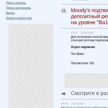
Пресс-релизы
Пресс-материалы
Moody's подтв
Видео
депозитный ре
Новости агентства
на уровне "Ва1
18:35 02.06.2011
Для получения полной вер
платную систему подписки
Отдел подписки:
Тел./факс:
Просмотров: 292
Смотрите в ра
09:43 23.06.2011
Moody's подтвердило рейтинговые