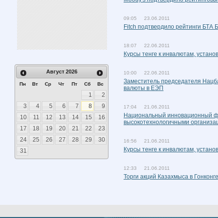
09:05 23.06.2011
Fitch подтвердило рейтинги БТА 
18:07 22.06.2011
Курсы тенге к инвалютам, устан
Август
2026
10:00 22.06.2011
Заместитель председателя Нацба
Пн
Вт
Ср
Чт
Пт
Сб
Вс
валюты в ЕЭП
1
2
3
4
5
6
7
8
9
17:04 21.06.2011
Национальный инновационный фо
10
11
12
13
14
15
16
высокотехнологичными организа
17
18
19
20
21
22
23
24
25
26
27
28
29
30
16:56 21.06.2011
Курсы тенге к инвалютам, устан
31
12:33 21.06.2011
Торги акций Казахмыса в Гонконг