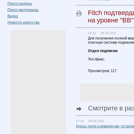
Пресс-релизы
Пресс-материалы
Fitch подтверд
Видео
на уровне "BB"
Новости агентства
14:14 08.04.2011
Для получения полной вер
платную систему подписки
Отдел подписки:
Тел./факс:
Просмотров: 117
Смотрите в ра
17:34 08.04.2011
Курсы тенге к инвалютам, устан