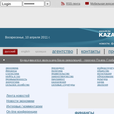
RSS-лента
Мобильная верси
Добавить в избранное
Воскресенье, 10 апреля 2011 г.
агентство
контакты
пр
русский
english
қазақша
Куда двинется волна арабских революций - прогноз Павла Глобы
экономика
президент
инфраструкт
финансы
политика
общество
статистика
правительство
интеграция
нефть и газ
законотворчество
образование
промышленность
парламент
культура
энергетика
назначения
наука
сельское хозяйство
силовые структуры
экология
Лента новостей
Новости экономики
Интервью / комментарии
On-line конференции
ФИНАНСЫ