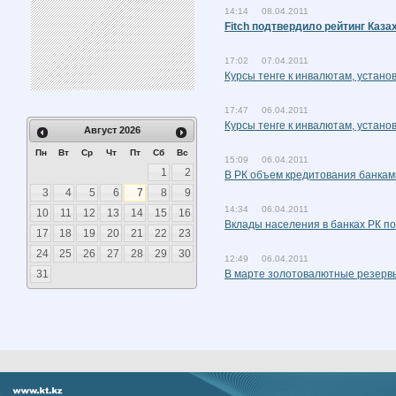
14:14 08.04.2011
Fitch подтвердило рейтинг Каза
17:02 07.04.2011
Курсы тенге к инвалютам, устан
17:47 06.04.2011
Курсы тенге к инвалютам, устан
Август
2026
Пн
Вт
Ср
Чт
Пт
Сб
Вс
15:09 06.04.2011
1
2
В РК объем кредитования банкам
3
4
5
6
7
8
9
14:34 06.04.2011
10
11
12
13
14
15
16
Вклады населения в банках РК п
17
18
19
20
21
22
23
24
25
26
27
28
29
30
12:49 06.04.2011
31
В марте золотовалютные резервы