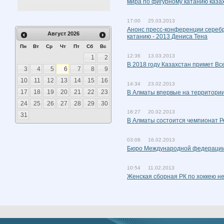
мира по фигурному катанию каза
17:00 25.03.2013
Анонс пресс-конференции сереб
Август
2026
катанию - 2013 Дениса Тена
Пн
Вт
Ср
Чт
Пт
Сб
Вс
12:36 13.03.2013
1
2
В 2018 году Казахстан примет В
3
4
5
6
7
8
9
10
11
12
13
14
15
16
14:34 23.02.2013
17
18
19
20
21
22
23
В Алматы впервые на территори
24
25
26
27
28
29
30
18:27 20.02.2013
31
В Алматы состоится чемпионат Р
03:08 16.02.2013
Бюро Международной федерации 
10:54 11.02.2013
Женская сборная РК по хоккею не