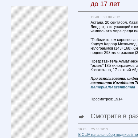
до 17 лет
12:48 21.09.2012
Астана. 20 сентября. Kaza
Линдер, выступающий в ве
чемпионата мира среди юн
"Победителем соревнован
Кадхум Каррар Мохаммед, 
килограммов (143+168). С
подняв 298 килограммов (
Представитель Алматинско
"рывке" 135 килограммов, а
Казахстана, 17-летний Айд
При использовании инфо
агентство Kazakhstan T
материалы агентства
Просмотров: 1914
Смотрите в ра
19:28 25.03.2013
В США начался сбор подписей по