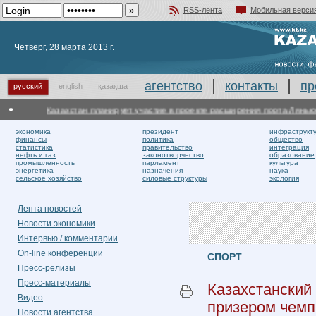
RSS-лента
Мобильная верси
Добавить в избранное
Четверг, 28 марта 2013 г.
агентство
контакты
пр
русский
english
қазақша
Казахстан планирует участие в проекте расширения порта Ляньюньг
экономика
президент
инфраструкт
финансы
политика
общество
статистика
правительство
интеграция
нефть и газ
законотворчество
образование
промышленность
парламент
культура
энергетика
назначения
наука
сельское хозяйство
силовые структуры
экология
Лента новостей
Новости экономики
Интервью / комментарии
On-line конференции
СПОРТ
Пресс-релизы
Пресс-материалы
Казахстанский
Видео
призером чемп
Новости агентства