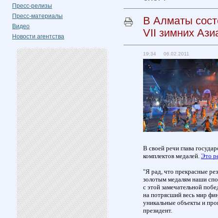
Пресс-релизы
Пресс-материалы
В Алматы сост
Видео
VII зимних Ази
Новости агентства
19:34 06.02.2011
В своей речи глава госуда
комплектов медалей.
Это р
"Я рад, что прекрасные ре
золотым медалям наши спо
с этой замечательной побед
на потрясший весь мир фи
уникальные объекты и пров
президент.