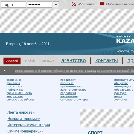
RSS-лента
Мобильная верси
Добавить в избранное
Вторник, 18 октября 2011 г.
агентство
контакты
пр
русский
english
қазақша
нполиция и Атамекен будут совместно защищать отечественный бизнес
Бли
экономика
президент
инфраструкт
финансы
политика
общество
статистика
правительство
интеграция
нефть и газ
законотворчество
образование
промышленность
парламент
культура
энергетика
назначения
наука
сельское хозяйство
силовые структуры
экология
Лента новостей
Новости экономики
Интервью / комментарии
On-line конференции
СПОРТ