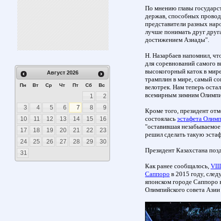
По мнению главы государст
держав, способных проводи
представители разных наро
лучше понимать друг друга
достижением Азиады".
Н. Назарбаев напомнил, чт
для соревнований самого 
высокогорный каток в мир
Август
2026
трамплин в мире, самый с
Пн
Вт
Ср
Чт
Пт
Сб
Вс
велотрек. Нам теперь оста
всемирным зимним Олимпи
1
2
3
4
5
6
7
8
9
Кроме того, президент отм
состоялась
эстафета Олимп
10
11
12
13
14
15
16
"оставившая незабываемое
17
18
19
20
21
22
23
решил сделать такую эстаф
24
25
26
27
28
29
30
Президент Казахстана позд
31
Как ранее сообщалось,
VII
Саппоро
в 2015 году, след
японском городе Саппоро в
Олимпийского совета Азии