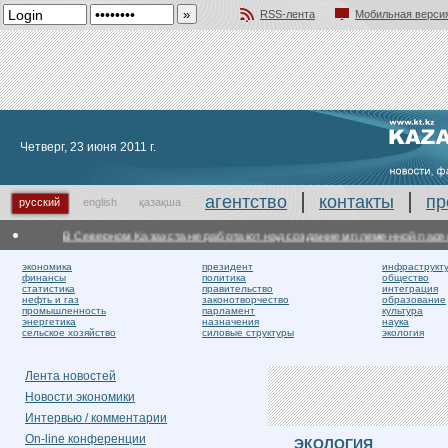
RSS-лента
Мобильная верси
Добавить в избранное
Четверг, 23 июня 2011 г.
агентство
контакты
пр
русский
english
қазақша
В Северном Казахстане работают над созданием племенной пасеки
экономика
президент
инфраструкт
финансы
политика
общество
статистика
правительство
интеграция
нефть и газ
законотворчество
образование
промышленность
парламент
культура
энергетика
назначения
наука
сельское хозяйство
силовые структуры
экология
Лента новостей
Новости экономики
Интервью / комментарии
On-line конференции
ЭКОЛОГИЯ