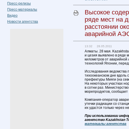
Пресс-релизы
Пресс-материалы
Высокое содер
Видео
ряде мест на д
Новости агентства
расстоянии ок
аварийной АЭ
13:32 28.05.2011
Алматы. 28 мая. Kazakhst
и цезия выявлено в ряде м
километров от аварийной 
технологий Японии, перед
Исследования ведомства п
тихоокеанском дне вдоль 
префектуры Мияги (на севе
На некоторых участках н
в сотни раз. Министерств
морепродуктов, сообщает
Компания-оператор аварий
утечки радиации со станци
их удастся только через н
При использовании инфо
агентство Kazakhstan T
материалы агентства