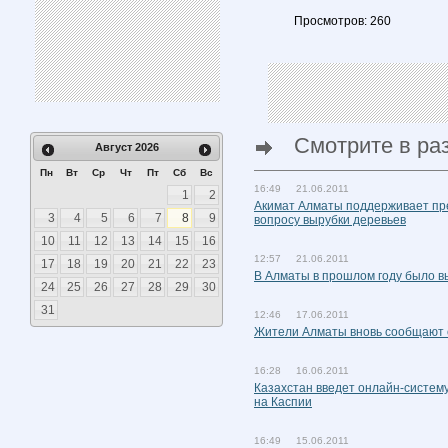
Просмотров: 260
Смотрите в ра
Август
2026
Пн
Вт
Ср
Чт
Пт
Сб
Вс
16:49 21.06.2011
1
2
Акимат Алматы поддерживает пр
3
4
5
6
7
8
9
вопросу вырубки деревьев
10
11
12
13
14
15
16
12:57 21.06.2011
17
18
19
20
21
22
23
В Алматы в прошлом году было в
24
25
26
27
28
29
30
31
12:46 17.06.2011
Жители Алматы вновь сообщают 
16:28 16.06.2011
Казахстан введет онлайн-систем
на Каспии
16:49 15.06.2011