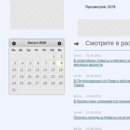
Просмотров: 2078
Смотрите в ра
Август
2026
Пн
Вт
Ср
Чт
Пт
Сб
Вс
15:41 22.06.2012
1
2
В атмосфере Алматы отмечено п
3
4
5
6
7
8
9
вредных веществ
10
11
12
13
14
15
16
12:40 22.06.2012
17
18
19
20
21
22
23
В Петропавловск из Рима к юбил
24
25
26
27
28
29
30
Павла
31
09:24 22.06.2012
В Казахстане сохраняется сильн
14:46 21.06.2012
Прогноз погоды в Алматы на вто
09:54 21.06.2012