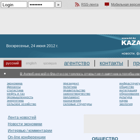
RSS-лента
Мобильная верси
Добавить в избранное
Воскресенье, 24 июня 2012 г.
агентство
контакты
пр
русский
english
қазақша
В Актюбинской области состоялось открытие памятника погибшим в
экономика
президент
инфраструкт
финансы
политика
общество
статистика
правительство
интеграция
нефть и газ
законотворчество
образование
промышленность
парламент
культура
энергетика
назначения
наука
сельское хозяйство
силовые структуры
экология
Лента новостей
Новости экономики
Интервью / комментарии
On-line конференции
ОБЩЕСТВО