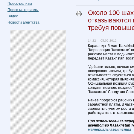
Пресс-релизы
Пресс-материалы
Около 100 шах
Видео
отказываются 
Новости агентства
требуя повыш
14:22 05.05.2012
Караганда. 5 мая. Kazakhs
"Корпорация "Казахмыс" н
рабочие места и поднимат
передает Kazakhstan Today
"Действительно, ночная см
поверхность земли, требу
отказывается спускаться 
комиссия, которая выясняе
Официальная позиция рук
сегодня, немного позднее
"Казахмыс" Сандугаш Сар
Ранее профсоюз рабочих 
заработной платы. В част
зарплаты с учетом роста 
работодатель отказывался
При использовании инфо
агентство Kazakhstan T
материалы агентства