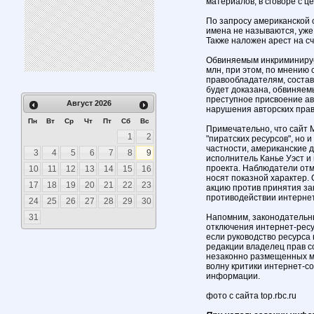
материалов, в сговоре с це
По запросу американской 
имена не называются, уже
Также наложен арест на с
Обвиняемым инкриминируе
млн, при этом, по мнению
правообладателям, составл
будет доказана, обвиняем
преступное присвоение авт
Август
2026
нарушения авторских прав
Пн
Вт
Ср
Чт
Пт
Сб
Вс
Примечательно, что сайт 
1
2
"пиратских ресурсов", но 
частности, американские 
3
4
5
6
7
8
9
исполнитель Канье Уэст и
проекта. Наблюдатели отм
10
11
12
13
14
15
16
носят показной характер.
17
18
19
20
21
22
23
акцию против принятия за
противодействии интернет
24
25
26
27
28
29
30
31
Напомним, законодательн
отключения интернет-ресу
если руководство ресурса 
редакции владелец прав с
незаконно размещенных м
волну критики интернет-со
информации.
фото с сайта top.rbc.ru