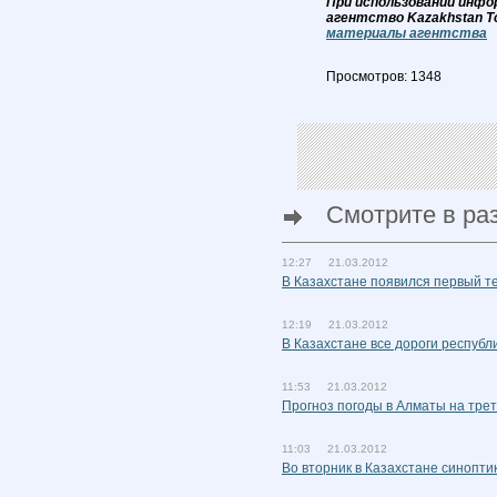
При использовании инфо
агентство Kazakhstan T
материалы агентства
Просмотров: 1348
Смотрите в ра
12:27 21.03.2012
В Казахстане появился первый 
12:19 21.03.2012
В Казахстане все дороги республ
11:53 21.03.2012
Прогноз погоды в Алматы на тре
11:03 21.03.2012
Во вторник в Казахстане синопти