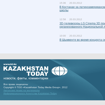
15:36 20.03.2012
В Костанае за латиноамериканск
школы
12:58 20.03.2012
3D-телевизоры LG Cinema 3D при
организованного Национальной л
10:00 20.03.2012
В Шымкенте во время концерта с
Все права защишены
Copyright © ТОО «Kazakhstan Today Media Group», 2012
Авторские права на материалы
Информационного Агентства Kazakstan Today