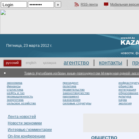
RSS-лента
Мобильная верси
Добавить в избранное
Пятница, 23 марта 2012 г.
агентство
контакты
пр
русский
english
қазақша
Тимур Кулибаев избран вице-президентом Международной ассоциа
экономика
президент
инфраструкт
финансы
политика
общество
статистика
правительство
интеграция
нефть и газ
законотворчество
образование
промышленность
парламент
культура
энергетика
назначения
наука
сельское хозяйство
силовые структуры
экология
Лента новостей
Новости экономики
Интервью / комментарии
On-line конференции
ОБЩЕСТВО