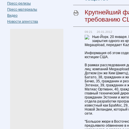
Пресс-релизы
Пресс-материалы
Крупнейший ф
Видео
требованию 
Новости агентства
09:21 20.01.2012
Нью-Йорк. 20 января.
закрытия одного из к
Megaupload, передает Kaz
Информация об этом соде
юстиции США.
В рамках расследования д
лиц: компаний Megaupload L
Дотком (он же Ким Шмитц)
Батато, 38, гражданин и ж
Бечко, 35, гражданин и ре
Эхтенах, 39, гражданин и 
Матиас Ортманн, 40, граж
главный технический дирек
гражданин Эстонии и жите
отдела разработки програ
известный как БраМос, 29
Новой Зеландии, который 
сети.
"Большое жюри в Восточно
предъявило обвинение в н