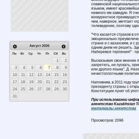
славянской национальност
языком, имеют красивейше
немного им завидую. Я счи
конкурентное преимущество
чем, наверное, мечтает о
телевидение, поэтому здес
"Что касается страхов в о
эмоционально преувеличены
стране и с казахским, и с
Август
2026
одним днем не решить. Зде
Наберемся терпения!" - п
Пн
Вт
Ср
Чт
Пт
Сб
Вс
1
2
Высказывая свое мнение п
запретить, не пускать, пр
3
4
5
6
7
8
9
или другого языка", Д. На
нечистоплотными политикам
10
11
12
13
14
15
16
17
18
19
20
21
22
23
Напомним, в 2011 году гр
президенту страны с откр
24
25
26
27
28
29
30
Конституции пункт об упот
31
При использовании инфо
агентство Kazakhstan T
материалы агентства
Просмотров: 2096