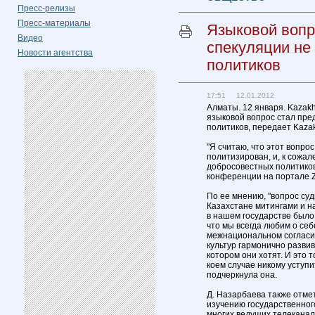
Пресс-релизы
Пресс-материалы
Языковой вопр
Видео
спекуляции не
Новости агентства
политиков
17:51 12.01.2012
Алматы. 12 января. Kazak
языковой вопрос стал пре
политиков, передает Kazak
"Я считаю, что этот вопро
политизирован, и, к сожа
добросовестных политиков"
конференции на портале Z
По ее мнению, "вопрос суд
Казахстане митингами и на
в нашем государстве было
что мы всегда любим о себ
межнациональном согласии
культур гармонично развив
котором они хотят. И это 
коем случае никому уступи
подчеркнула она.
Д. Назарбаева также отме
изучению государственного
многих ведущих телекана