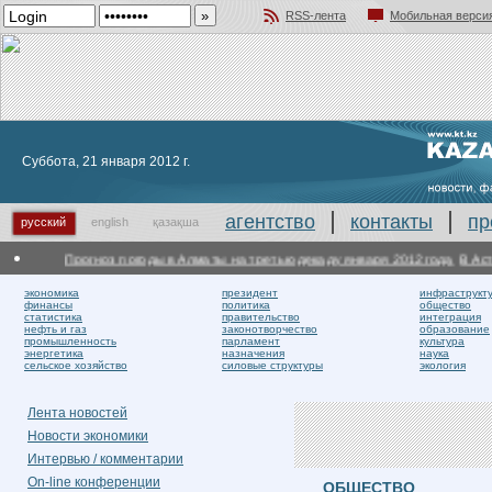
RSS-лента
Мобильная верси
Добавить в избранное
Суббота, 21 января 2012 г.
агентство
контакты
пр
русский
english
қазақша
Прогноз погоды в Алматы на третью декаду января 2012 года
В Астан
экономика
президент
инфраструкт
финансы
политика
общество
статистика
правительство
интеграция
нефть и газ
законотворчество
образование
промышленность
парламент
культура
энергетика
назначения
наука
сельское хозяйство
силовые структуры
экология
Лента новостей
Новости экономики
Интервью / комментарии
On-line конференции
ОБЩЕСТВО