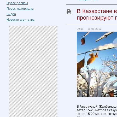
Пресс-релизы
Пресс-материалы
В Казахстане в
Видео
прогнозируют 
Новости агентства
09:11 10.01.2012
В Атырауской, Жамбылской
ветер 15-20 метров в секу
ветер 15-20 метров в секу