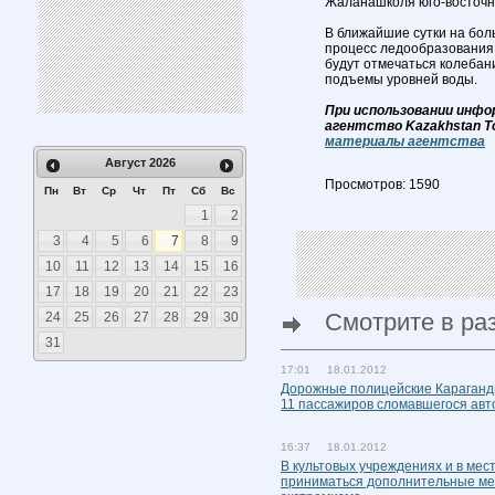
Жаланашколя юго-восточны
В ближайшие сутки на бол
процесс ледообразования. 
будут отмечаться колебан
подъемы уровней воды.
При использовании инфо
агентство Kazakhstan T
материалы агентства
Август
2026
Просмотров: 1590
Пн
Вт
Ср
Чт
Пт
Сб
Вс
1
2
3
4
5
6
7
8
9
10
11
12
13
14
15
16
17
18
19
20
21
22
23
Смотрите в ра
24
25
26
27
28
29
30
31
17:01 18.01.2012
Дорожные полицейские Караганди
11 пассажиров сломавшегося авт
16:37 18.01.2012
В культовых учреждениях и в ме
приниматься дополнительные ме