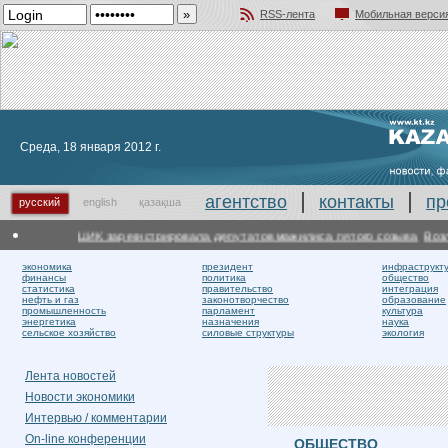
RSS-лента
Мобильная верси
Добавить в избранное
Среда, 18 января 2012 г.
агентство
контакты
пр
русский
english
қазақша
ЦИК зарегистрировала депутатов мажилиса пятого созыва
Возле 
экономика
президент
инфраструкт
финансы
политика
общество
статистика
правительство
интеграция
нефть и газ
законотворчество
образование
промышленность
парламент
культура
энергетика
назначения
наука
сельское хозяйство
силовые структуры
экология
Лента новостей
Новости экономики
Интервью / комментарии
On-line конференции
ОБЩЕСТВО