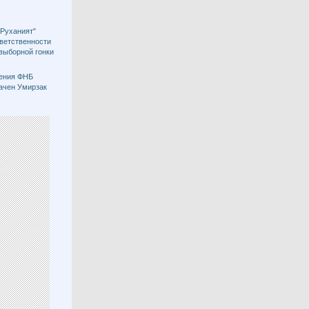
"Руханият"
тветственности
двыборной гонки
ения ФНБ
ачен Умирзак