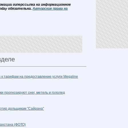
рмации гиперссылка на информационное
oday обязательна.
Авторские права на
зделе
 к тарифам на предоставление услуги Megaline
ки прогнозируют снег, метель и гололед
артир дольщикам "Сайрана"
ахстана (ФОТО)