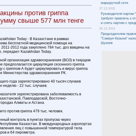
маршрутной сети
27.12.2011
вакцины против гриппа
Руководителя партии 
требуют привлечь к о
сумму свыше 577 млн тенге
и снять партию с пре
26.12.2011
Председателем правл
"Самрук-Казына" назн
azakhstan Today - В Казахстане в рамках
ъема бесплатной медицинской помощи на
Шукеев
2011-2012 года закуплено 784 тыс. доз вакцины на
, передает Kazakhstan Today.
ной организации здравоохранения (ВОЗ) в текущем
е предполагается циркуляция сезонного гриппа
у с гриппом А будет циркулировать и вирус гриппа
бе Министерства здравоохранения РК.
ущего года зарегистрировано 40 тысяч случаев
 неделю - 22 тыс. случаев.
казателя зарегистрирована заболеваемость в
захстанской, Павлодарской, Восточно-
 городах Алматы и Астана.
то против гриппа 479 тыс. человек.
нный контроль в пунктах пропуска через
Республики Казахстан. В международных аэропортах
ыявления лиц с повышенной температурой тела
ров и 64 пирометра.