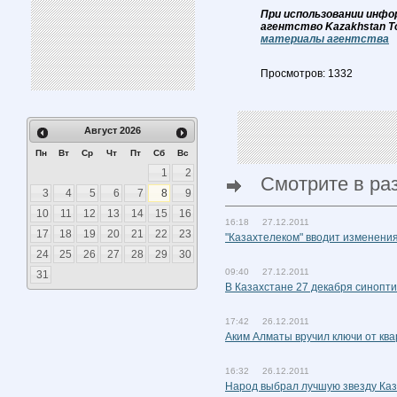
При использовании инфо
агентство Kazakhstan T
материалы агентства
Просмотров: 1332
Август
2026
Пн
Вт
Ср
Чт
Пт
Сб
Вс
1
2
Смотрите в ра
3
4
5
6
7
8
9
10
11
12
13
14
15
16
16:18 27.12.2011
17
18
19
20
21
22
23
"Казахтелеком" вводит изменения
24
25
26
27
28
29
30
09:40 27.12.2011
31
В Казахстане 27 декабря синопти
17:42 26.12.2011
Аким Алматы вручил ключи от кв
16:32 26.12.2011
Народ выбрал лучшую звезду Каз