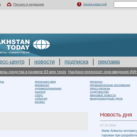
я
Письмо в редакцию
Архив новостей
есс-центр
новости
подписка
реклама
средства в размере 83 млн тенге
Нацбанк переносит срок введения ИИНов с
ура
происшествия
регионы
криминал
промышленные инновации
здравоохранение
пресс-релизы
разное
содружество
спорт
мировые новости
события
международные дела
космос
Новость дня
27.12.2011
Аким Алматы интерес
горожан при разработ