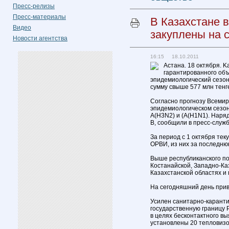
Пресс-релизы
Пресс-материалы
В Казахстане 
Видео
закуплены на 
Новости агентства
16:15 18.10.2011
Астана. 18 октября. K
гарантированного об
эпидемиологический сезон 
сумму свыше 577 млн тенге
Согласно прогнозу Всемир
эпидемиологическом сезон
A(H3N2) и (А(H1N1). Наряд
В, сообщили в пресс-служ
За период с 1 октября тек
ОРВИ, из них за последнюю
Выше республиканского по
Костанайской, Западно-Ка
Казахстанской областях и
На сегодняшний день приви
Усилен санитарно-каранти
государственную границу 
в целях бесконтактного в
установлены 20 тепловизо