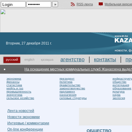
RSS-лента
Мобильная верси
Добавить в избранное
Вторник, 27 декабря 2011 г.
агентство
контакты
пр
русский
english
қазақша
На оснащение местных коммунальных служб Жанаозена выделены 
экономика
президент
инфраструкт
финансы
политика
общество
статистика
правительство
интеграция
нефть и газ
законотворчество
образование
промышленность
парламент
культура
энергетика
назначения
наука
сельское хозяйство
силовые структуры
экология
Лента новостей
Новости экономики
Интервью / комментарии
On-line конференции
ОБЩЕСТВО