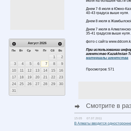
июля на большей части ож
Днем 7-8 июля в Южно-Каз
40-43 градуса выше нуля.
Днем 8 июля в Жамбылской
Днем 7 июля в Алматинско
35-41 градусов выше нуля.
фото с сайта www.ddcom.k
Август
2026
При использовании инфо
Пн
Вт
Ср
Чт
Пт
Сб
Вс
агентство Kazakhstan T
1
2
материалы агентства
3
4
5
6
7
8
9
Просмотров: 571
10
11
12
13
14
15
16
17
18
19
20
21
22
23
24
25
26
27
28
29
30
31
Смотрите в ра
15:05 07.07.2011
В Алматы вводится односторонне