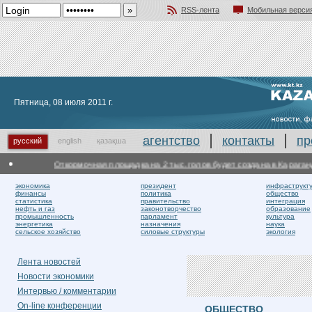
RSS-лента
Мобильная верси
Добавить в избранное
Пятница, 08 июля 2011 г.
агентство
контакты
пр
русский
english
қазақша
Откормочная площадка на 2 тыс. голов будет создана в Карагандин
экономика
президент
инфраструкт
финансы
политика
общество
статистика
правительство
интеграция
нефть и газ
законотворчество
образование
промышленность
парламент
культура
энергетика
назначения
наука
сельское хозяйство
силовые структуры
экология
Лента новостей
Новости экономики
Интервью / комментарии
On-line конференции
ОБЩЕСТВО