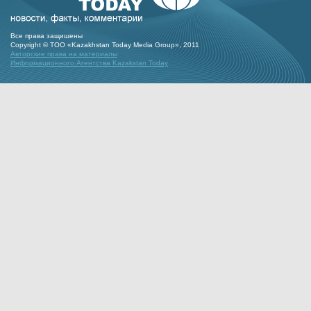
Все права защишены
Copyright © ТОО «Kazakhstan Today Media Group», 2011
Авторские права на материалы
Информационного Агентства Kazakstan Today