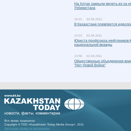
На Алтае закрыли мечеть из-за н
Узбекистана
16:31 02.06.2011
В Казахстане появляется идеоло
15:02 02.06.2011
Юриста профсоюза нефтяников К
национальной вражды
13:56 02.06.2011
Общественные объединения воин
"Нет Новой Войне"
Все права защишены
Copyright © ТОО «Kazakhstan Today Media Group», 2011
Авторские права на материалы