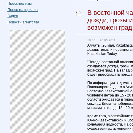
Пресс-релизы
Пресс-материалы
В восточной ч
Видео
дожди, грозы и
Новости агентства
возможен град
10:00 20.05.2011
Алматы. 20 мая. Kazakhsta
дожди, грозы и порывистый
Kazakhstan Today.
"Погода восточной полови
ожидаются дожди, грозы, п
возможен град. На запад р
будет преобладать погода 
По информации ведомства,
Павлодарской, днем в Акм
Восточно-Казахстанской о
усиление ветра до 15 - 20
области ожидается в горны
секунду. Днем на побереж
местами ветер до 15 - 20 м
Кроме того, в ближайшие 
Южно-Казахстанской и Во
колебания водности. На о
существенных изменений 