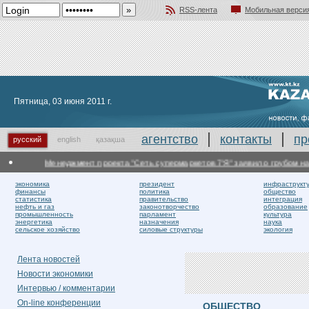
RSS-лента
Мобильная верси
Добавить в избранное
Пятница, 03 июня 2011 г.
агентство
контакты
пр
русский
english
қазақша
Менеджмент проекта "Сеть супермаркетов 7'Я" заявил о грубом нару
экономика
президент
инфраструкт
финансы
политика
общество
статистика
правительство
интеграция
нефть и газ
законотворчество
образование
промышленность
парламент
культура
энергетика
назначения
наука
сельское хозяйство
силовые структуры
экология
Лента новостей
Новости экономики
Интервью / комментарии
On-line конференции
ОБЩЕСТВО