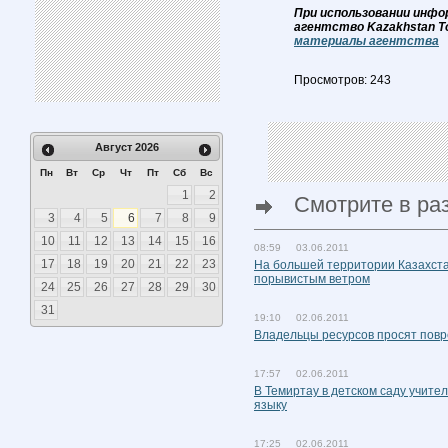
При использовании инфо
агентство Kazakhstan T
материалы агентства
Просмотров: 243
Август
2026
Пн
Вт
Ср
Чт
Пт
Сб
Вс
1
2
Смотрите в ра
3
4
5
6
7
8
9
10
11
12
13
14
15
16
08:59 03.06.2011
17
18
19
20
21
22
23
На большей территории Казахста
порывистым ветром
24
25
26
27
28
29
30
31
19:10 02.06.2011
Владельцы ресурсов просят повр
17:57 02.06.2011
В Темиртау в детском саду учите
языку
17:25 02.06.2011