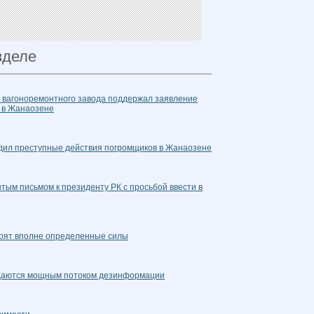
зделе
о вагоноремонтного завода поддержал заявление
и в Жанаозене
дил преступные действия погромщиков в Жанаозене
тым письмом к президенту РК с просьбой ввести в
тоят вполне определенные силы
даются мощным потоком дезинформации