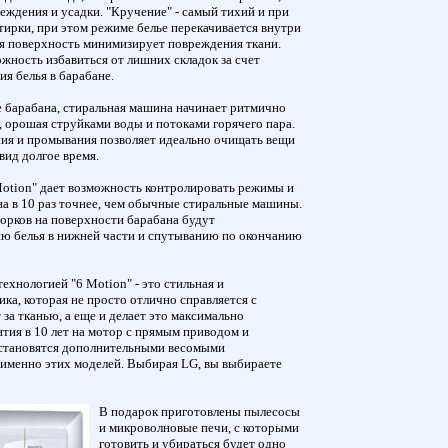
еждения и усадки. "Кручение" - самый тихий и при
ирки, при этом режиме белье перекачивается внутри
ая поверхность минимизирует повреждения ткани.
ожность избавиться от лишних складок за счет
я белья в барабане.
е барабана, стиральная машина начинает ритмично
 орошая струйками воды и потоками горячего пара.
я и промывания позволяет идеально очищать вещи
вид долгое время.
Motion" дает возможность контролировать режимы и
на в 10 раз точнее, чем обычные стиральные машины.
орков на поверхности барабана будут
ию белья в нижней части и спутыванию по окончанию
хнологией "6 Motion" - это стильная и
ка, которая не просто отлично справляется с
 за тканью, а еще и делает это максимально
нтия в 10 лет на мотор с прямым приводом и
 становятся дополнительными весомыми
именно этих моделей. Выбирая LG, вы выбираете
В подарок приготовлены пылесосы
и микроволновые печи, с которыми
готовить и убираться будет одно