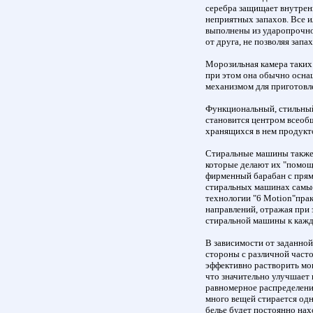
серебра защищает внутрен
неприятных запахов. Все и
выполнены из ударопрочно
от друга, не позволяя запа
Морозильная камера таких 
при этом она обычно осна
механизмом для приготовле
Функциональный, стильны
становится центром всеобщ
хранящихся в нем продукт
Стиральные машины также
которые делают их "помощн
фирменный барабан с прям
стиральных машинах самы
технологии "6 Motion"пра
направлений, отражая при 
стиральной машины к каж
В зависимости от заданно
стороны с различной часто
эффективно растворить мо
что значительно улучшает
равномерное распределени
много вещей стирается од
белье будет постоянно нахо