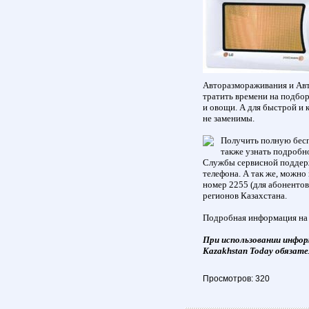
Авторазмораживания и Авто
тратить времени на подбор
и овощи. А для быстрой и
не заменимы.
Получить полную бесп
также узнать подробн
Службы сервисной поддерж
телефона. А так же, можно
номер 2255 (для абонентов 
регионов Казахстана.
Подробная информация на
При использовании инфор
Kazakhstan Today обязате
Просмотров: 320