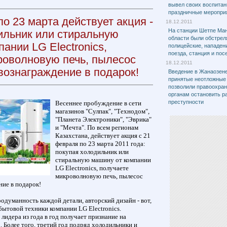
вывел своих воспитан
праздничные меропри
о 23 марта действует акция -
18.12.2011
На станции Шетпе Ман
ильник или стиральную
области были обстре
ании LG Electronics,
полицейские, нападен
поезда, станция и по
роволновую печь, пылесос
18.12.2011
вознаграждение в подарок!
Введение в Жанаозен
принятые неотложные
позволили правоохра
органам остановить р
преступности
Весеннее пробуждение в сети
магазинов "Сулпак", "Технодом",
"Планета Электроники", "Эврика"
и "Мечта". По всем регионам
Казахстана, действует акция с 21
февраля по 23 марта 2011 года:
покупая холодильник или
стиральную машину от компании
LG Electronics, получаете
микроволновую печь, пылесос
ние в подарок!
одуманность каждой детали, авторский дизайн - вот,
ытовой техники компании LG Electronics.
лидера из года в год получает признание на
Более того, третий год подряд холодильники и