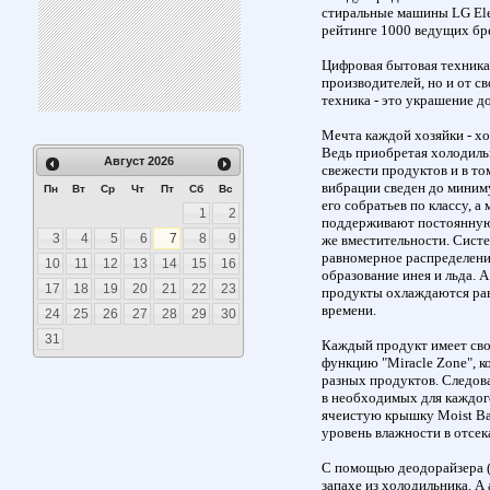
стиральные машины LG Ele
рейтинге 1000 ведущих бр
Цифровая бытовая техника
производителей, но и от с
техника - это украшение д
Мечта каждой хозяйки - х
Ведь приобретая холодильн
Август
2026
свежести продуктов и в то
вибрации сведен до миним
Пн
Вт
Ср
Чт
Пт
Сб
Вс
его собратьев по классу, 
1
2
поддерживают постоянную
3
4
5
6
7
8
9
же вместительности. Систе
равномерное распределени
10
11
12
13
14
15
16
образование инея и льда. А
17
18
19
20
21
22
23
продукты охлаждаются рав
времени.
24
25
26
27
28
29
30
31
Каждый продукт имеет сво
функцию "Miracle Zone", к
разных продуктов. Следова
в необходимых для каждог
ячеистую крышку Moist Bal
уровень влажности в отсек
С помощью деодорайзера (
запахе из холодильника. А