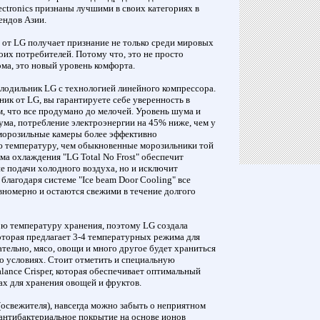
ctronics признаны лучшими в своих категориях в
ендов Азии.
 от LG получает признание не только среди мировых
воих потребителей. Потому что, это не просто
ома, это новый уровень комфорта.
олодильник LG с технологией линейного компрессора.
ик от LG, вы гарантируете себе уверенность в
м, что все продумано до мелочей. Уровень шума и
ума, потребление электроэнергии на 45% ниже, чем у
а морозильные камеры более эффективно
 температуру, чем обыкновенные морозильники той
ма охлаждения "LG Total No Frost" обеспечит
е подачи холодного воздуха, но и исключит
 благодаря системе "Ice beam Door Cooling" все
номерно и остаются свежими в течение долгого
ю температуру хранения, поэтому LG создала
оторая предлагает 3-4 температурных режима для
тельно, мясо, овощи и много другое будет храниться
о условиях. Стоит отметить и специальную
ance Crisper, которая обеспечивает оптимальный
ах для хранения овощей и фруктов.
освежителя), навсегда можно забыть о неприятном
 антибактериальное покрытие на основе ионов