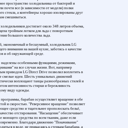
нее пространство холодильника от бактерий и
ли почти все (в зависимости от модели) полки
го стекла, а контейнеры хорошо изолированы друг
хам смешиваться.
холодильников достигает около 348 литров объема,
щена тройным лотком для льда с поворотным
ния большого количества льда.
й, экономичный и бесшумный, холодильник LG
его внимания на вашей кухне, заботясь о качестве
ов и об окружающей среде.
 наделены особенными функциями, режимами,
иками" на все случаи жизни. Вот, например
ым приводом LG Direct Drive позволил воплотить в
е смелые идеи. Шесть уникальных движений
ктически воплощают танцы разнообразных стилей и
этом интенсивность стирки и бережливость
дому виду одежды.
й программы, барабан осуществляет вращение в обе
той и скоростью. "Реверсивное вращение" позволяет
ющее средство и тщательнее прополоскать бельё,
 качество отстирования. "Насыщение" обеспечивает
е моющего средства по всем тканям, даже если
новременно. Благодаря движению "Покачивание"
диться в воде, не прикасаясь к стенкам барабана, а