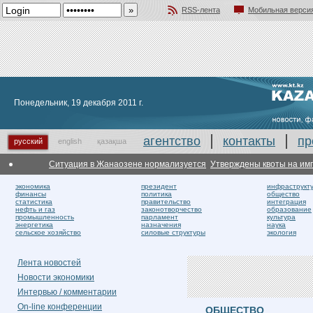
RSS-лента
Мобильная верси
Добавить в избранное
Понедельник, 19 декабря 2011 г.
агентство
контакты
пр
русский
english
қазақша
Ситуация в Жанаозене нормализуется
Утверждены квоты на импорт мяс
экономика
президент
инфраструкт
финансы
политика
общество
статистика
правительство
интеграция
нефть и газ
законотворчество
образование
промышленность
парламент
культура
энергетика
назначения
наука
сельское хозяйство
силовые структуры
экология
Лента новостей
Новости экономики
Интервью / комментарии
On-line конференции
ОБЩЕСТВО