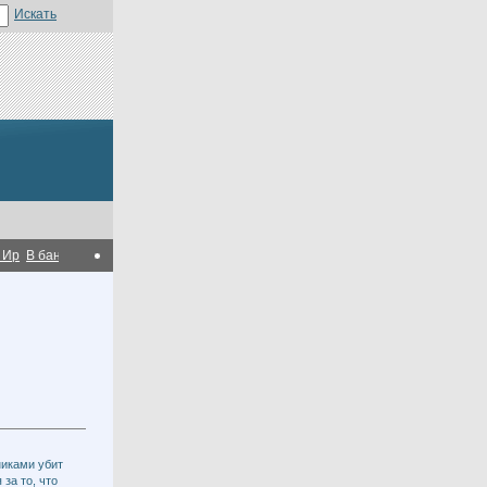
анках СНГ растет уровень концентрации кредитов на отдельных клиентах - M
иками убит
за то, что