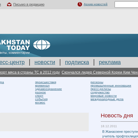
я
Письмо в редакцию
Архив новостей
есс-центр
новости
подписка
реклама
а в страны ТС в 2012 году
Скончался лидер Северной Кореи Ким Чен Ир
В б
ура
происшествия
регионы
криминал
промышленные инновации
здравоохранение
пресс-релизы
разное
содружество
спорт
мировые новости
события
международные дела
космос
Новость дня
18.12.2011
В Жанаозене преступн
учитель профтехлицея 