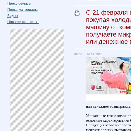
Пресс-релизы
Пресс-материалы
С 21 февраля п
Видео
покупая холод
Новости агентства
машину от комп
получаете мик
или денежное 
08:06 26.02.2011
или денежное вознагражде
Уникальные технологии, пр
основные характеристики б
Продукция этого мирового 
международных выставках. 