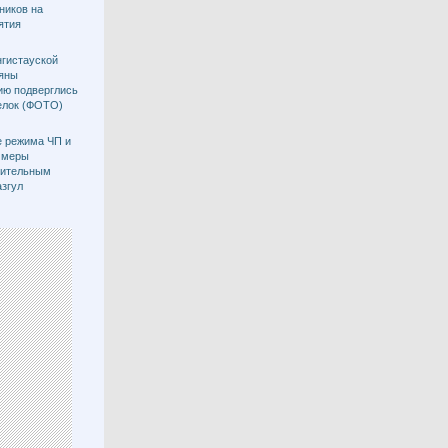
ников на
ятия
гистауской
ляны
ию подверглись
селок (ФОТО)
е режима ЧП и
 меры
нительным
азгул