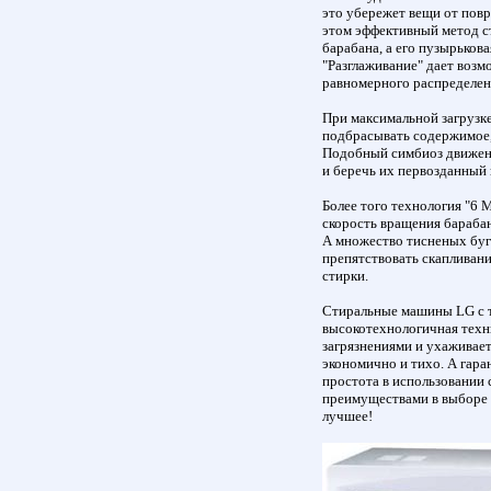
это убережет вещи от повр
этом эффективный метод ст
барабана, а его пузырьков
"Разглаживание" дает возм
равномерного распределени
При максимальной загрузк
подбрасывать содержимое,
Подобный симбиоз движени
и беречь их первозданный 
Более того технология "6 
скорость вращения бараба
А множество тисненых буг
препятствовать скапливан
стирки.
Стиральные машины LG с те
высокотехнологичная техни
загрязнениями и ухаживает
экономично и тихо. А гара
простота в использовании
преимуществами в выборе 
лучшее!