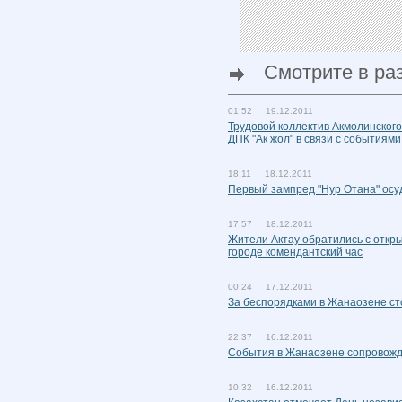
Смотрите в ра
01:52 19.12.2011
Трудовой коллектив Акмолинског
ДПК "Ак жол" в связи с событиям
18:11 18.12.2011
Первый зампред "Нур Отана" осу
17:57 18.12.2011
Жители Актау обратились с откры
городе комендантский час
00:24 17.12.2011
За беспорядками в Жанаозене с
22:37 16.12.2011
События в Жанаозене сопровож
10:32 16.12.2011