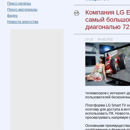
Пресс-релизы
Пресс-материалы
Компания LG El
Видео
самый большой
Новости агентства
диагональю 7
17:22 26.02.2011
телевизоров с интернет-д
пользователей бесконечн
Платформа LG Smart TV о
поэтому для доступа в ин
использовать ПК. Новости
просматривать напрямую н
Основными преимуществам
изображения и функция пр