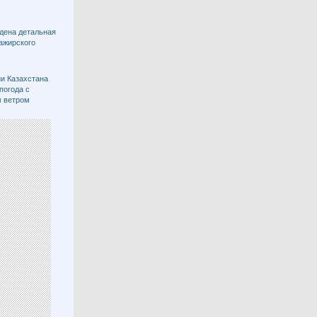
дена детальная
ажирского
и Казахстана
погода с
м ветром