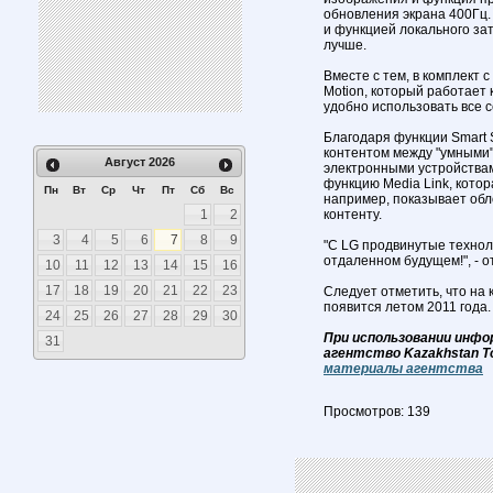
обновления экрана 400Гц.
и функцией локального за
лучше.
Вместе с тем, в комплект 
Motion, который работает
удобно использовать все с
Благодаря функции Smart 
контентом между "умными"
Август
2026
электронными устройствами
функцию Media Link, кот
Пн
Вт
Ср
Чт
Пт
Сб
Вс
например, показывает обл
1
2
контенту.
3
4
5
6
7
8
9
"С LG продвинутые техноло
отдаленном будущем!", - о
10
11
12
13
14
15
16
17
18
19
20
21
22
23
Следует отметить, что на
появится летом 2011 года.
24
25
26
27
28
29
30
При использовании инфо
31
агентство Kazakhstan T
материалы агентства
Просмотров: 139