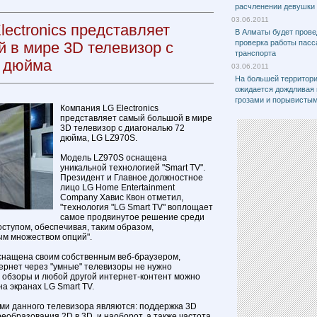
расчленении девушки
03.06.2011
ectronics представляет
В Алматы будет прове
проверка работы пасс
 в мире 3D телевизор с
транспорта
2 дюйма
03.06.2011
На большей территори
ожидается дождливая 
грозами и порывисты
Компания LG Electronics
представляет самый большой в мире
3D телевизор с диагональю 72
дюйма, LG LZ970S.
Модель LZ970S оснащена
уникальной технологией "Smart TV".
Президент и Главное должностное
лицо LG Home Entertainment
Company Хавис Квон отметил,
"технология "LG Smart TV" воплощает
самое продвинутое решение среди
оступом, обеспечивая, таким образом,
ым множеством опций".
снащена своим собственным веб-браузером,
тернет через "умные" телевизоры не нужно
, обзоры и любой другой интернет-контент можно
а экранах LG Smart TV.
и данного телевизора являются: поддержка 3D
еобразования 2D в 3D, и наоборот, а также частота