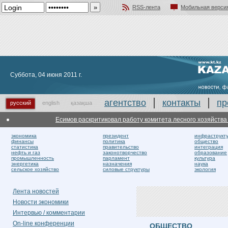
RSS-лента
Мобильная верси
Добавить в избранное
Суббота, 04 июня 2011 г.
агентство
контакты
пр
русский
english
қазақша
Есимов раскритиковал работу комитета лесного хозяйства по 
экономика
президент
инфраструкт
финансы
политика
общество
статистика
правительство
интеграция
нефть и газ
законотворчество
образование
промышленность
парламент
культура
энергетика
назначения
наука
сельское хозяйство
силовые структуры
экология
Лента новостей
Новости экономики
Интервью / комментарии
On-line конференции
ОБЩЕСТВО