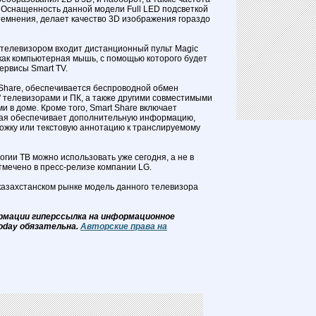
 Оснащенность данной модели Full LED подсветкой
темнения, делает качество 3D изображения гораздо
с телевизором входит дистанционный пульт Magic
 как компьютерная мышь, с помощью которого будет
ервисы Smart TV.
Share, обеспечивается беспроводной обмен
 телевизорами и ПК, а также другими совместимыми
 в доме. Кроме того, Smart Share включает
орая обеспечивает дополнительную информацию,
ожку или текстовую аннотацию к транслируемому
гии ТВ можно использовать уже сегодня, а не в
тмечено в пресс-релизе компании LG.
 казахстанском рынке модель данного телевизора
рмации гиперссылка на информационное
oday обязательна.
Авторские права на