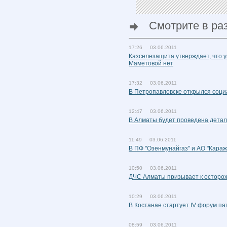
Смотрите в ра
17:26 03.06.2011
Казселезащита утверждает, что 
Маметовой нет
17:32 03.06.2011
В Петропавловске открылся соци
12:47 03.06.2011
В Алматы будет проведена детал
11:49 03.06.2011
В ПФ "Озенмунайгаз" и АО "Кара
10:50 03.06.2011
ДЧС Алматы призывает к осторож
10:29 03.06.2011
В Костанае стартует IV форум па
08:59 03.06.2011