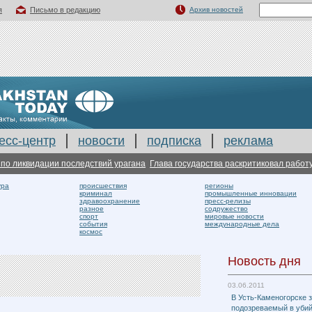
я
Письмо в редакцию
Архив новостей
есс-центр
новости
подписка
реклама
ликвидации последствий урагана
Глава государства раскритиковал работу по
ура
происшествия
регионы
криминал
промышленные инновации
здравоохранение
пресс-релизы
разное
содружество
спорт
мировые новости
события
международные дела
космос
Новость дня
03.06.2011
В Усть-Каменогорске 
подозреваемый в убий