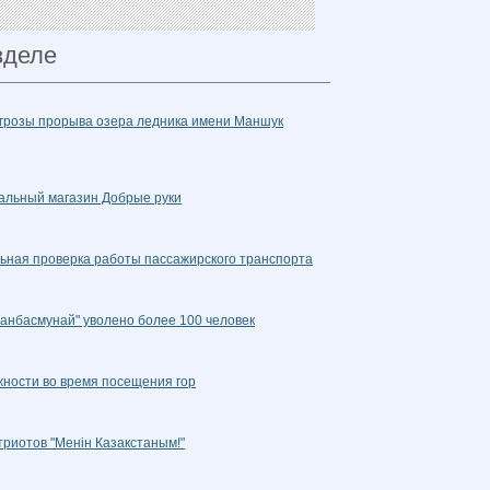
зделе
угрозы прорыва озера ледника имени Маншук
альный магазин Добрые руки
ьная проверка работы пассажирского транспорта
жанбасмунай" уволено более 100 человек
ности во время посещения гор
триотов "Менiн Казакстаным!"