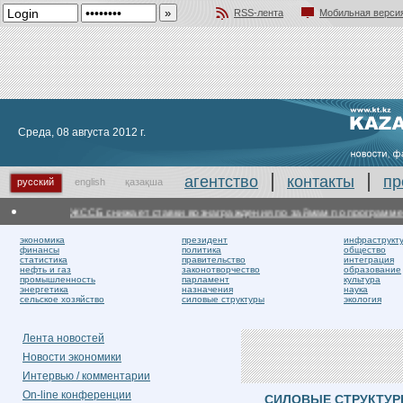
RSS-лента
Мобильная верси
Добавить в избранное
Среда, 08 августа 2012 г.
агентство
контакты
пр
русский
english
қазақша
ЖССБ снижает ставки вознаграждения по займам по программе "До
экономика
президент
инфраструкт
финансы
политика
общество
статистика
правительство
интеграция
нефть и газ
законотворчество
образование
промышленность
парламент
культура
энергетика
назначения
наука
сельское хозяйство
силовые структуры
экология
Лента новостей
Новости экономики
Интервью / комментарии
On-line конференции
СИЛОВЫЕ СТРУКТУ