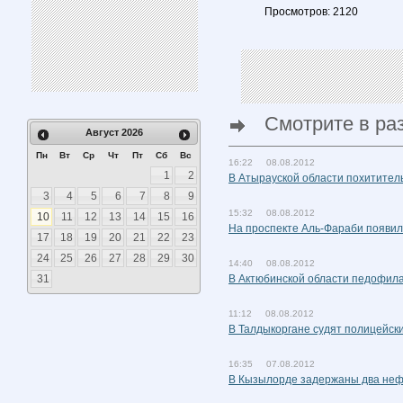
Просмотров: 2120
Смотрите в ра
Август
2026
Пн
Вт
Ср
Чт
Пт
Сб
Вс
16:22 08.08.2012
1
2
В Атырауской области похититель
3
4
5
6
7
8
9
15:32 08.08.2012
10
11
12
13
14
15
16
На проспекте Аль-Фараби появил
17
18
19
20
21
22
23
24
25
26
27
28
29
30
14:40 08.08.2012
31
В Актюбинской области педофила
11:12 08.08.2012
В Талдыкоргане судят полицейски
16:35 07.08.2012
В Кызылорде задержаны два неф