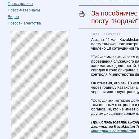
Пресс-релизы
Пресс-материалы
За пособничес
Видео
посту "Кордай
Новости агентства
18:11 11.05.2012
Астана. 11 мая. Kazakhsta
посту таможенного контро
уволено 18 сотрудников та
"Сейчас мы заканчиваем п
проведения служебного ра
занимаемых должностей. Н
сегодня в ходе брифинга 
контроля Министерства ф
Он отметил, что эти 18 че
через границу Казахстана
через таможенную границу"
"Сотрудники, которые до
таможенным контролем и 
органов. Те, кто не имеет
другим дисциплинарным вз
При использовании инфо
агентство Kazakhstan T
материалы агентства