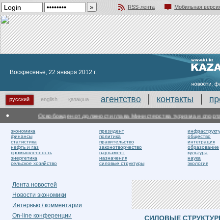
RSS-лента
Мобильная верси
Добавить в избранное
Воскресенье, 22 января 2012 г.
агентство
контакты
пр
русский
english
қазақша
Освобожден от должности глава Министерства туризма и спорта
К
экономика
президент
инфраструкт
финансы
политика
общество
статистика
правительство
интеграция
нефть и газ
законотворчество
образование
промышленность
парламент
культура
энергетика
назначения
наука
сельское хозяйство
силовые структуры
экология
Лента новостей
Новости экономики
Интервью / комментарии
On-line конференции
СИЛОВЫЕ СТРУКТУ