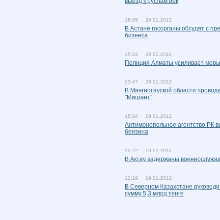
выезд к руслам рек
16:05 20.01.2012
В Астане госорганы обсудят с п
бизнеса
15:24 20.01.2012
Полиция Алматы усиливает меры
03:47 20.01.2012
В Мангистауской области провод
"Мигрант"
15:34 19.01.2012
Антимонопольное агентство РК в
бензина
13:22 19.01.2012
В Актау задержаны военнослужащ
12:19 19.01.2012
В Северном Казахстане руководи
сумму 5,3 млрд тенге