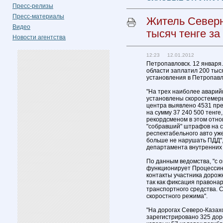
Пресс-релизы
Пресс-материалы
Житель Северн
Видео
тысяч тенге з
Новости агентства
12:23 12.01.2012
Петропавловск. 12 января
области заплатил 200 тыс
установления в Петропавл
"На трех наиболее аварий
установлены скоростемер
центра выявлено 4531 пр
на сумму 37 240 500 тенге
рекордсменом в этом отно
"собравший" штрафов на с
респектабельного авто у
больше не нарушать ПДД",
департамента внутренних 
По данным ведомства, "с 
функционирует Процессинг
контакты участника дорож
так как фиксация правона
транспортного средства. 
скоростного режима".
"На дорогах Северо-Казах
зарегистрировано 325 дор