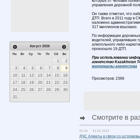
которых 57 человек погибл
управления дорожной пол
Он также отметил, что на
ДТП. Всего в 2011 году в
наложено административн
317 миллионов взыскано.
По информации дорожных 
водителей, управлявших 
алкогольного либо наркот
Август
2026
произошло 19 ДТП.
Пн
Вт
Ср
Чт
Пт
Сб
Вс
При использовании инфо
1
2
агентство Kazakhstan T
материалы агентства
3
4
5
6
7
8
9
10
11
12
13
14
15
16
Просмотров: 2366
17
18
19
20
21
22
23
24
25
26
27
28
29
30
31
Смотрите в ра
02:30 21.01.2012
ДЧС Алматы в связи со штормов