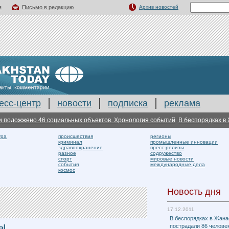
я
Письмо в редакцию
Архив новостей
есс-центр
новости
подписка
реклама
одожжено 46 социальных объектов. Хронология событий
В беспорядках в Жа
ура
происшествия
регионы
криминал
промышленные инновации
здравоохранение
пресс-релизы
разное
содружество
спорт
мировые новости
события
международные дела
космос
Новость дня
17.12.2011
В беспорядках в Жана
РЫ
пострадали 86 человек