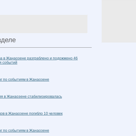
зделе
ва в Жанаозене разграблено и подожжено 46
я событий
нг по событиям в Жанаозене
ция в Жанаозене стабилизировалась
ов в Жанаозене погибло 10 человек
нг по событиям в Жанаозене