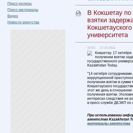
Пресс-релизы
Пресс-материалы
В Кокшетау по
Видео
взятки задерж
Новости агентства
Кокшетауского
университета
10:51 17.10.2011
Кокшетау. 17 октября.
получении взятки зад
государственного универс
Kazakhstan Today.
"14 октября сотрудниками
коррупционной преступнос
получении взятки в сумме
Кокшетауского государств
этот же день в отношении
получения взятки. Уголов
интересах следствия не р
в пресс-службе ДБЭКП по 
При использовании инфо
агентство Kazakhstan T
материалы агентства