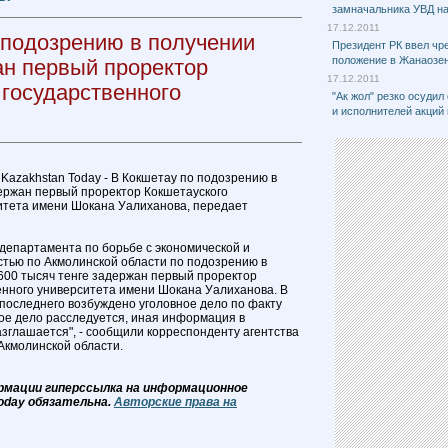
замначальника УВД на
17.12.2011
 подозрению в получении
Президент РК ввел чр
положение в Жанаозе
ан первый проректор
17.12.2011
 государственного
"Ак жол" резко осудил
и исполнителей акций
 Kazakhstan Today - В Кокшетау по подозрению в
ержан первый проректор Кокшетауского
итета имени Шокана Уалиханова, передает
 департамента по борьбе с экономической и
тью по Акмолинской области по подозрению в
 600 тысяч тенге задержан первый проректор
енного университета имени Шокана Уалиханова. В
 последнего возбуждено уголовное дело по факту
ное дело расследуется, иная информация в
азглашается", - сообщили корреспонденту агентства
Акмолинской области.
рмации гиперссылка на информационное
oday обязательна.
Авторские права на