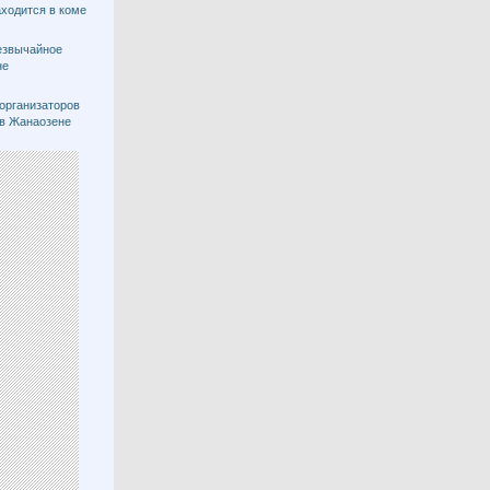
ходится в коме
езвычайное
не
 организаторов
 в Жанаозене