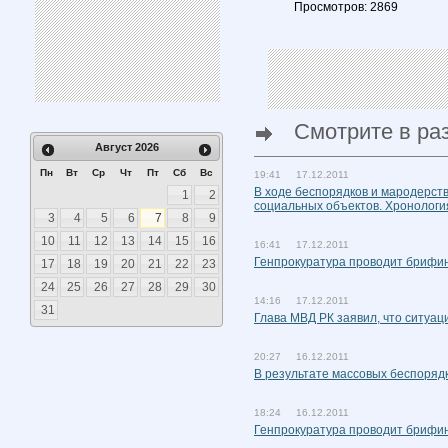
Просмотров: 2869
Смотрите в ра
Август
2026
Пн
Вт
Ср
Чт
Пт
Сб
Вс
19:41 17.12.2011
В ходе беспорядков и мародерст
1
2
социальных объектов. Хронологи
3
4
5
6
7
8
9
10
11
12
13
14
15
16
16:41 17.12.2011
Генпрокуратура проводит брифи
17
18
19
20
21
22
23
24
25
26
27
28
29
30
14:16 17.12.2011
31
Глава МВД РК заявил, что ситуа
20:27 16.12.2011
В результате массовых беспорядк
18:24 16.12.2011
Генпрокуратура проводит брифи