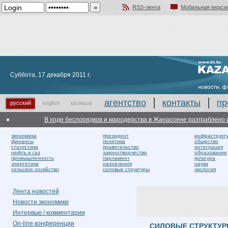
RSS-лента
Мобильная верси
Добавить в избранное
Суббота, 17 декабря 2011 г.
агентство
контакты
пр
русский
english
қазақша
В ходе беспорядков и мародерства в Жанаозене разграблено и п
экономика
президент
инфраструкт
финансы
политика
общество
статистика
правительство
интеграция
нефть и газ
законотворчество
образование
промышленность
парламент
культура
энергетика
назначения
наука
сельское хозяйство
силовые структуры
экология
Лента новостей
Новости экономики
Интервью / комментарии
On-line конференции
СИЛОВЫЕ СТРУКТУ