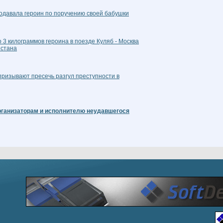
родавала героин по поручению своей бабушки
 3 килограммов героина в поезде Куляб - Москва
истана
ризывают пресечь разгул преступности в
рганизаторам и исполнителю неудавшегося