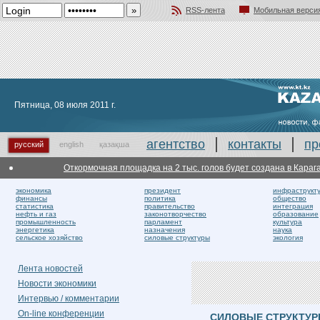
RSS-лента
Мобильная верси
Добавить в избранное
Пятница, 08 июля 2011 г.
агентство
контакты
пр
русский
english
қазақша
Откормочная площадка на 2 тыс. голов будет создана в Караганди
экономика
президент
инфраструкт
финансы
политика
общество
статистика
правительство
интеграция
нефть и газ
законотворчество
образование
промышленность
парламент
культура
энергетика
назначения
наука
сельское хозяйство
силовые структуры
экология
Лента новостей
Новости экономики
Интервью / комментарии
On-line конференции
СИЛОВЫЕ СТРУКТУ