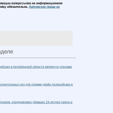
рмации гиперссылка на информационное
oday обязательна.
Авторские права на
зделе
ейских в Актюбинской области являются членами
лнительных сил для поимки убийц полицейских в
пников, хладнокровно убивших 19-летних парня и