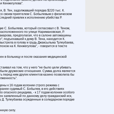
и Кенжегулова".
, В. Тен, задолжавший порядка $220 тыс. К.
 со своим приятелем С. Бобылевым о физическом
следний привлек к исполнению убийства Р.
дке С. Бобылева, который согласовал с В. Теном,
 расположенного по улице Наримановская, Р.
акарова, предполагая, что в салоне автомашины
", подъехавшей к дому В. Тена, находится К.
выстрела в голову и грудь Джаксылыка Тулеубаева,
охож на К. Кенжегулова", - говорится в тексте
н в больницу и после оказания медицинской
стаивал на том, что у него "не было цели убивать
им были дружеские отношения. Сумма долга является
ь перед ним других клиентов казино позволила бы
олженность".
ждены к 16 годам колонии строго режима с
ранее судимый С. Бобылев, в его действиях
 опасного рецидива, - к 17 годам колонии особого
ен заявленный по данному делу гражданский иск,
зу Д. Тулеубаева осужденные в солидарном порядке
онную силу.