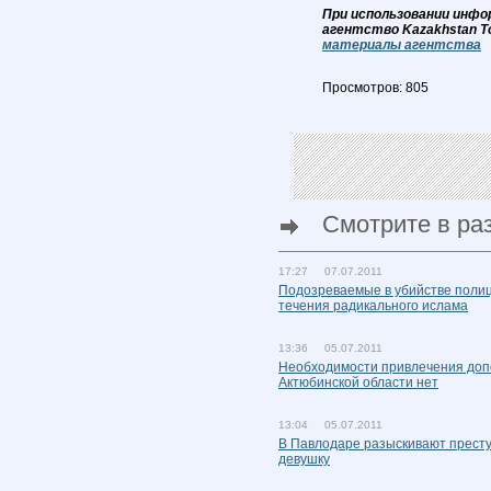
При использовании инфо
агентство Kazakhstan T
материалы агентства
Просмотров: 805
Смотрите в ра
17:27 07.07.2011
Подозреваемые в убийстве полиц
течения радикального ислама
13:36 05.07.2011
Необходимости привлечения допо
Актюбинской области нет
13:04 05.07.2011
В Павлодаре разыскивают престу
девушку