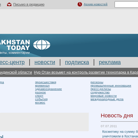
я
Письмо в редакцию
Архив новостей
есс-центр
новости
подписка
реклама
нской области
Нур Отан возьмет на контроль развитие технопарка в Караганд
ура
происшествия
регионы
криминал
промышленные инновации
здравоохранение
пресс-релизы
разное
содружество
спорт
мировые новости
события
международные дела
космос
Новость дня
07.07.2011
Косметику на сумму б
РЫ
уничтожили в Костана