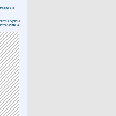
 мажилис в
онтаж ходового
метрополитена