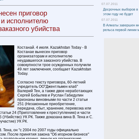
07.07.2011
Досрочных выборов в
несен приговор
этом году не будет
 и исполнителю
07.07.2011
В Алматы завершен м
заказного убийства
рельса первой линии 
Костанай. 4 июля. Kazakhstan Today - В
Костанае вынесен приговор
организаторам и исполнителю
неудавшегося заказного убийства. В
совокупности трое осужденных получили
49 лет заключения, сообщает Kazakhstan
Today.
Согласно тексту приговора, 60-летний
учредитель ОО"Джентльмен клаб"
Валерий Тен, а также двое неработающих
Сергей Бобылев и Руслан Габидулин
признаны виновными по части 2 статьи
251 (Незаконные приобретение,
передача, сбыт, хранение, перевозка или
статьи 24 (Приготовление к преступлению) и части
 96 (Убийство) УК РК. Также доказана вина В. Тена и С.
участие) УК РК.
В. Тена, он "с 2004 по 2007 годы официально
ом. После принятия закона "Об игорном бизнесе"
ь подпольное казино, деньги на организацию