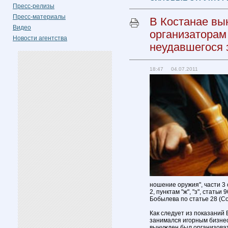
Пресс-релизы
Пресс-материалы
В Костанае вы
Видео
организаторам
Новости агентства
неудавшегося 
18:47 04.07.2011
ношение оружия", части 3 
2, пунктам "ж", "з", статьи
Бобылева по статье 28 (Со
Как следует из показаний 
занимался игорным бизнес
вынужден был организоват