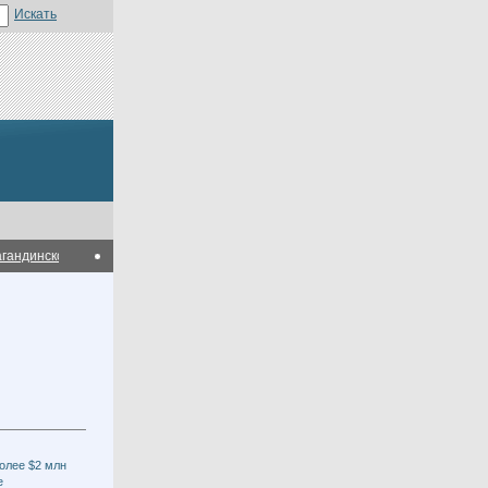
инской области
В Карагандинской области планируется построить мясопер
олее $2 млн
е