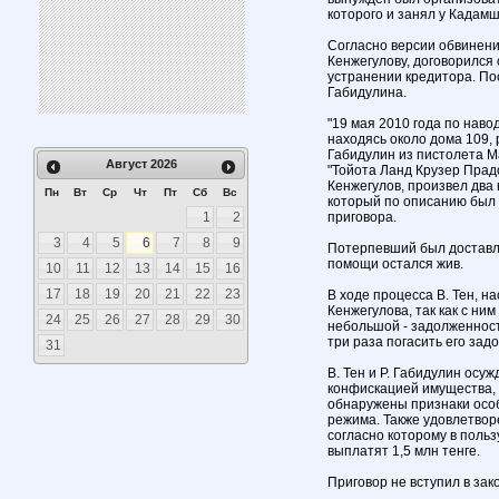
которого и занял у Кадамш
Согласно версии обвинения
Кенжегулову, договорился
устранении кредитора. По
Габидулина.
"19 мая 2010 года по наво
находясь около дома 109,
Габидулин из пистолета М
Август
2026
"Тойота Ланд Крузер Прадо
Кенжегулов, произвел два 
Пн
Вт
Ср
Чт
Пт
Сб
Вс
который по описанию был п
1
2
приговора.
3
4
5
6
7
8
9
Потерпевший был доставле
помощи остался жив.
10
11
12
13
14
15
16
17
18
19
20
21
22
23
В ходе процесса В. Тен, на
Кенжегулова, так как с н
24
25
26
27
28
29
30
небольшой - задолженност
три раза погасить его зад
31
В. Тен и Р. Габидулин осу
конфискацией имущества, 
обнаружены признаки особо
режима. Также удовлетвор
согласно которому в поль
выплатят 1,5 млн тенге.
Приговор не вступил в зак