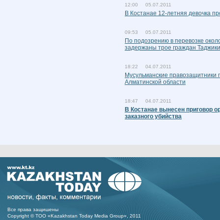
12:00 05.07.2011
В Костанае 12-летняя девочка п
09:53 05.07.2011
По подозрению в перевозке около
задержаны трое граждан Таджик
18:22 04.07.2011
Мусульманские правозащитники п
Алматинской области
18:47 04.07.2011
В Костанае вынесен приговор о
заказного убийства
Все права защишены
Copyright © ТОО «Kazakhstan Today Media Group», 2011