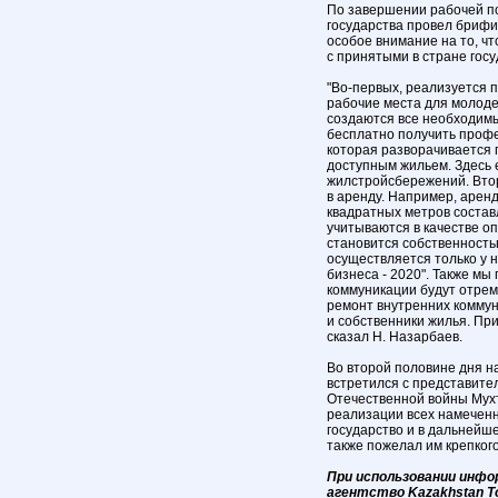
По завершении рабочей по
государства провел брифи
особое внимание на то, чт
с принятыми в стране гос
"Во-первых, реализуется 
рабочие места для молодеж
создаются все необходимые
бесплатно получить профе
которая разворачивается п
доступным жильем. Здесь е
жилстройсбережений. Второ
в аренду. Например, арен
квадратных метров составл
учитываются в качестве о
становится собственность
осуществляется только у н
бизнеса - 2020". Также м
коммуникации будут отрем
ремонт внутренних коммун
и собственники жилья. При 
сказал Н. Назарбаев.
Во второй половине дня н
встретился с представите
Отечественной войны Мухт
реализации всех намеченн
государство и в дальнейше
также пожелал им крепкого
При использовании инфо
агентство Kazakhstan T