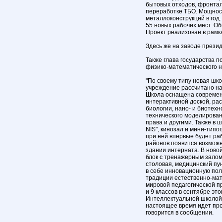
бытовых отходов, фронтал
переработке ТБО. Мощност
металлоконструкций в год
55 новых рабочих мест. Об
Проект реализован в рамка
Здесь же на заводе прези
Также глава государства 
физико-математического н
"По своему типу новая шк
учреждение рассчитано на 
Школа оснащена современ
интерактивной доской, ра
биологии, нано- и биотехн
технического моделировани
права и другими. Также в
NIS", кинозал и мини-тип
при ней впервые будет ра
районов появится возмож
здании интерната. В нов
блок с тренажерным залом,
столовая, медицинский пун
в себе инновационную пол
традиции естественно-ма
мировой педагогической пр
и 9 классов в сентябре это
Интеллектуальной школой,
настоящее время идет про
говорится в сообщении.