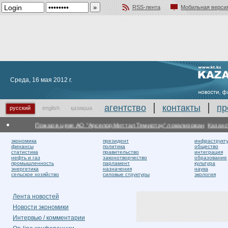
RSS-лента
Мобильная верси
Добавить в избранное
Среда, 16 мая 2012 г.
агентство
контакты
пр
русский
english
қазақша
Пожар в цехе АО "АрселорМиттал Темиртау" локализован
Казахстан 
экономика
президент
инфраструкт
финансы
политика
общество
статистика
правительство
интеграция
нефть и газ
законотворчество
образование
промышленность
парламент
культура
энергетика
назначения
наука
сельское хозяйство
силовые структуры
экология
Лента новостей
Новости экономики
Интервью / комментарии