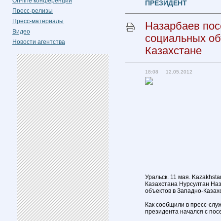
On-line конференции
ПРЕЗИДЕНТ
Пресс-релизы
Пресс-материалы
Назарбаев пос
Видео
социальных об
Новости агентства
Казахстане
18:08 12.05.2012
Уральск. 11 мая. Kazakhst
Казахстана Нурсултан На
объектов в Западно-Казахс
Как сообщили в пресс-служ
президента начался с пос