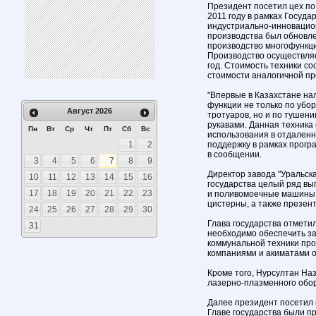
Президент посетил цех по
2011 году в рамках Госуд
индустриально-инновацио
производства был обновле
производство многофункц
Производство осуществля
год. Стоимость техники со
стоимости аналогичной пр
"Впервые в Казахстане на
функции не только по убор
Август
2026
тротуаров, но и по тушен
рукавами. Данная техника 
Пн
Вт
Ср
Чт
Пт
Сб
Вс
использования в отдален
1
2
поддержку в рамках програ
в сообщении.
3
4
5
6
7
8
9
Директор завода "Уральск
10
11
12
13
14
15
16
государства целый ряд вы
17
18
19
20
21
22
23
и поливомоечные машины,
цистерны, а также презен
24
25
26
27
28
29
30
Глава государства отметил
31
необходимо обеспечить з
коммунальной техники пр
компаниями и акиматами о
Кроме того, Нурсултан На
лазерно-плазменного обо
Далее президент посетил 
Главе государства были п