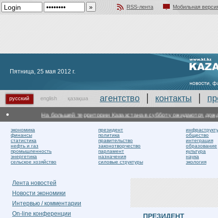
RSS-лента
Мобильная верси
Добавить в избранное
Пятница, 25 мая 2012 г.
агентство
контакты
пр
русский
english
қазақша
На большей территории Казахстана в субботу ожидаются дожди с
экономика
президент
инфраструкт
финансы
политика
общество
статистика
правительство
интеграция
нефть и газ
законотворчество
образование
промышленность
парламент
культура
энергетика
назначения
наука
сельское хозяйство
силовые структуры
экология
Лента новостей
Новости экономики
Интервью / комментарии
On-line конференции
ПРЕЗИДЕНТ