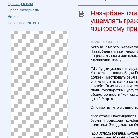
Пресс-релизы
Пресс-материалы
Назарбаев счи
Видео
ущемлять граж
Новости агентства
языковому при
19:26 07.03.2012
Астана. 7 марта. Kazakhst
Назарбаев считает недоп
национальности или языка
Kazakhstan Today.
"Мы будем укреплять дружб
Казахстан - наша общая Р
должен чувствовать себя 
ущемление по национально
службе. Этим мы отличаемс
главы государства Нурсул
общественности "Коктем 
дню 8 Марта.
Он отметил, что в единств
"Все страны восхищаются т
бурлит, происходят конфли
политики. Это делается бл
При использовании инфо
агентство Kazakhstan T