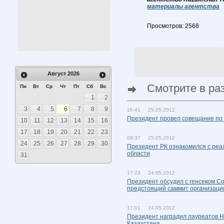
материалы агентства
Просмотров: 2568
Август
2026
Смотрите в ра
Пн
Вт
Ср
Чт
Пт
Сб
Вс
1
2
3
4
5
6
7
8
9
16:41 25.05.2012
Президент провел совещание по
10
11
12
13
14
15
16
17
18
19
20
21
22
23
09:37 25.05.2012
24
25
26
27
28
29
30
Президент РК ознакомился с реа
области
31
17:23 24.05.2012
Президент обсудил с генсеком С
предстоящий саммит организаци
17:01 24.05.2012
Президент наградил лауреатов Н
Казахстана